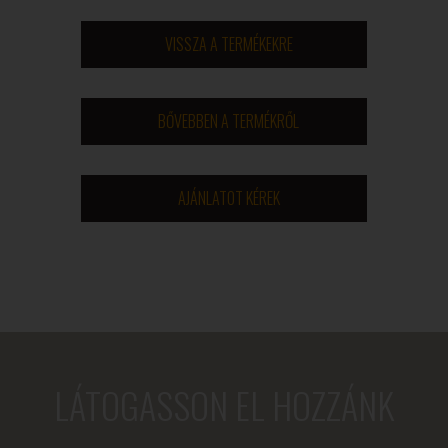
VISSZA A TERMÉKEKRE
BŐVEBBEN A TERMÉKRŐL
AJÁNLATOT KÉREK
LÁTOGASSON EL HOZZÁNK