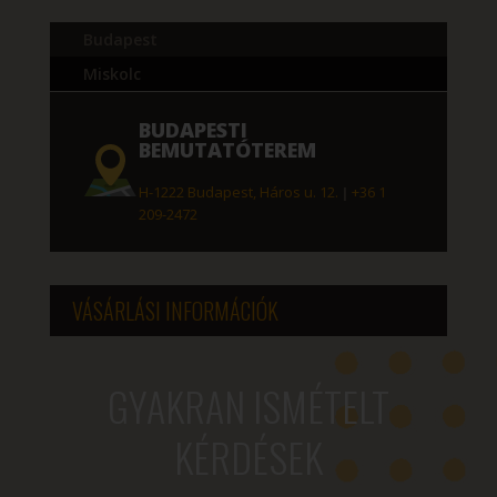
Budapest
Miskolc
BUDAPESTI
BEMUTATÓTEREM
H-1222 Budapest, Háros u. 12.
|
+36 1
209-2472
VÁSÁRLÁSI INFORMÁCIÓK
GYAKRAN ISMÉTELT
KÉRDÉSEK