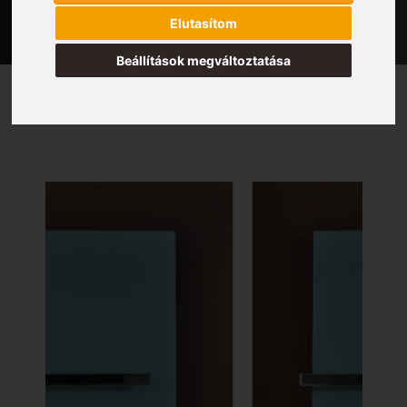
Elutasítom
Beállítások megváltoztatása