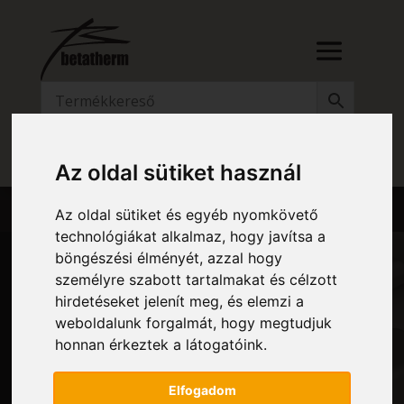
RÉSZLETES KERESŐ
Az oldal sütiket használ
Az oldal sütiket és egyéb nyomkövető
technológiákat alkalmaz, hogy javítsa a
böngészési élményét, azzal hogy
személyre szabott tartalmakat és célzott
hirdetéseket jelenít meg, és elemzi a
MATRIX – EGYSZÍNŰ
weboldalunk forgalmát, hogy megtudjuk
honnan érkeztek a látogatóink.
BURKOLATTAL
Elfogadom