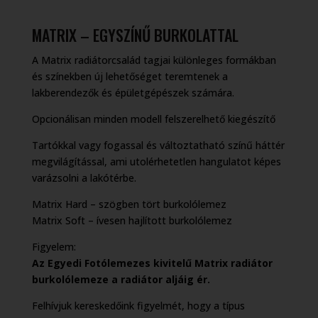
MATRIX – EGYSZÍNŰ BURKOLATTAL
A Matrix radiátorcsalád tagjai különleges formákban
és színekben új lehetőséget teremtenek a
lakberendezők és épületgépészek számára.
Opcionálisan minden modell felszerelhető kiegészítő
Tartókkal vagy fogassal és változtatható színű háttér
megvilágítással, ami utolérhetetlen hangulatot képes
varázsolni a lakótérbe.
Matrix Hard – szögben tört burkolólemez
Matrix Soft – ívesen hajlított burkolólemez
Figyelem:
Az Egyedi Fotólemezes kivitelű Matrix radiátor
burkolólemeze a radiátor aljáig ér.
Felhívjuk kereskedőink figyelmét, hogy a típus