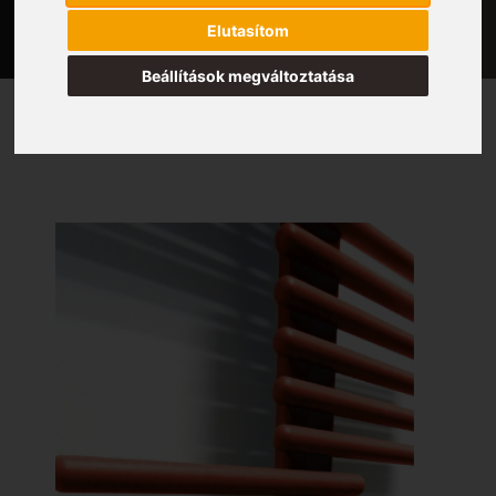
Elutasítom
Beállítások megváltoztatása