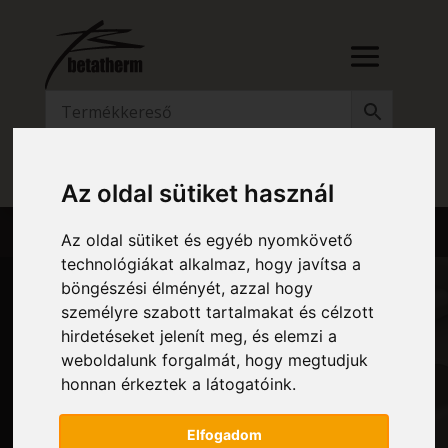
RÉSZLETES KERESŐ
Az oldal sütiket használ
Az oldal sütiket és egyéb nyomkövető
technológiákat alkalmaz, hogy javítsa a
böngészési élményét, azzal hogy
személyre szabott tartalmakat és célzott
hirdetéseket jelenít meg, és elemzi a
BP – PLAIN
weboldalunk forgalmát, hogy megtudjuk
honnan érkeztek a látogatóink.
FÜRDŐSZOBAI RADIÁTOR
Elfogadom