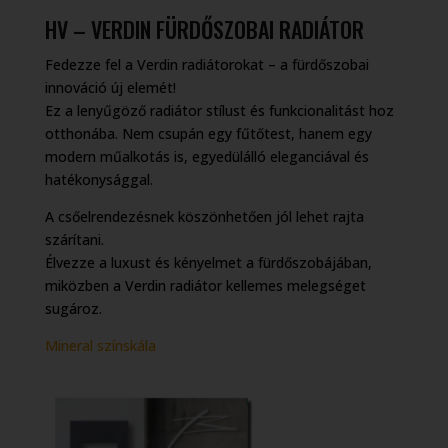
HV – VERDIN FÜRDŐSZOBAI RADIÁTOR
Fedezze fel a Verdin radiátorokat – a fürdőszobai
innováció új elemét!
Ez a lenyűgöző radiátor stílust és funkcionalitást hoz
otthonába. Nem csupán egy fűtőtest, hanem egy
modern műalkotás is, egyedülálló eleganciával és
hatékonysággal.
A csőelrendezésnek köszönhetően jól lehet rajta
szárítani.
Élvezze a luxust és kényelmet a fürdőszobájában,
miközben a Verdin radiátor kellemes melegséget
sugároz.
Mineral színskála