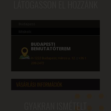
LÁTOGASSON EL HOZZÁNK
Budapest
Miskolc
BUDAPESTI
BEMUTATÓTEREM
H-1222 Budapest, Háros u. 12.
|
+36 1
209-2472
VÁSÁRLÁSI INFORMÁCIÓK
GYAKRAN ISMÉTELT