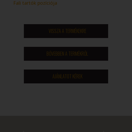
Fali tartók pozíciója
VISSZA A TERMÉKEKRE
BŐVEBBEN A TERMÉKRŐL
AJÁNLATOT KÉREK