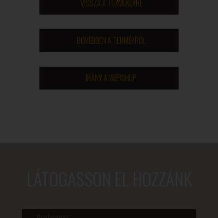
VISSZA A TERMÉKEKRE
BŐVEBBEN A TERMÉKRŐL
IRÁNY A WEBSHOP
LÁTOGASSON EL HOZZÁNK
Budapest