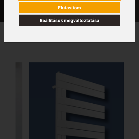
Elutasítom
Beállítások megváltoztatása