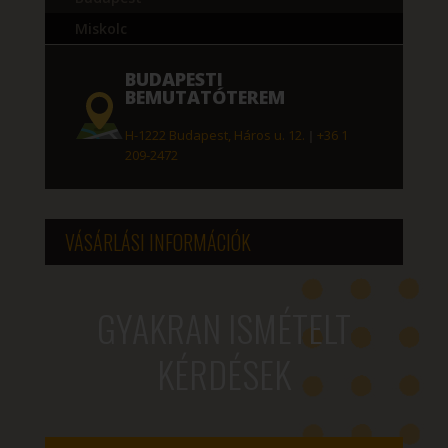
Miskolc
BUDAPESTI
BEMUTATÓTEREM
H-1222 Budapest, Háros u. 12.
|
+36 1
209-2472
VÁSÁRLÁSI INFORMÁCIÓK
GYAKRAN ISMÉTELT
KÉRDÉSEK