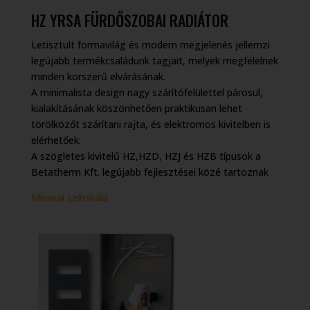
HZ YRSA FÜRDŐSZOBAI RADIÁTOR
Letisztult formavilág és modern megjelenés jellemzi
legújabb termékcsaládunk tagjait, melyek megfelelnek
minden korszerű elvárásának.
A minimalista design nagy szárítófelülettel párosul,
kialakításának köszönhetően praktikusan lehet
törölközőt szárítani rajta, és elektromos kivitelben is
elérhetőek.
A szögletes kivitelű HZ,HZD, HZJ és HZB típusok a
Betatherm Kft. legújabb fejlesztései közé tartoznak
Mineral színskála