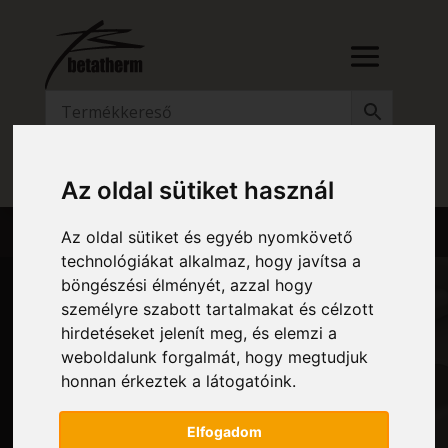
RÉSZLETES KERESŐ
Az oldal sütiket használ
Az oldal sütiket és egyéb nyomkövető
technológiákat alkalmaz, hogy javítsa a
böngészési élményét, azzal hogy
személyre szabott tartalmakat és célzott
hirdetéseket jelenít meg, és elemzi a
HZ YRSA FÜRDŐSZOBAI
weboldalunk forgalmát, hogy megtudjuk
honnan érkeztek a látogatóink.
RADIÁTOR
Elfogadom