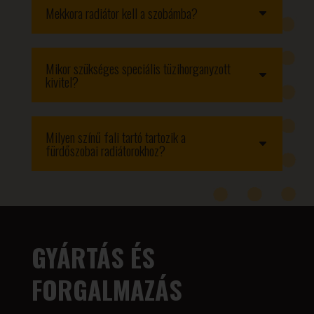
Mekkora radiátor kell a szobámba?
Mikor szükséges speciális tüzihorganyzott
kivitel?
Milyen színű fali tartó tartozik a
fürdőszobai radiátorokhoz?
GYÁRTÁS ÉS
FORGALMAZÁS