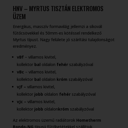
HNV – MYRTUS TISZTÁN ELEKTROMOS
ÜZEM
Energikus, masszív formavilág jellemzi a síkovál
fűtőcsövekkel és 50mm-es kötéssel rendelkező
Myrtus típust. Nagy felülete jó szárítási tulajdonságot
eredményez.
vBf
– villamos kivitel,
kollektor
bal
oldalon
fehér
szabályzóval
vBc
– villamos kivitel,
kollektor
bal
oldalon
króm
szabályzóval
vJf –
villamos kivitel,
kollektor
jobb
oldalon
fehér
szabályzóval
vJc –
villamos kivitel,
kollektor
jobb
oldalon
króm
szabályzóval
Az elektromos üzemű radiátorok
Hometherm
Rondo-NG
típusú fűtőbetétekkel szállítjuk.