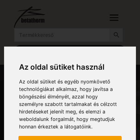
RÉSZLETES KERESŐ
Az oldal sütiket használ
Az oldal sütiket és egyéb nyomkövető
technológiákat alkalmaz, hogy javítsa a
böngészési élményét, azzal hogy
személyre szabott tartalmakat és célzott
HNV – MYRTUS TISZTÁN
hirdetéseket jelenít meg, és elemzi a
weboldalunk forgalmát, hogy megtudjuk
ELEKTROMOS ÜZEM
honnan érkeztek a látogatóink.