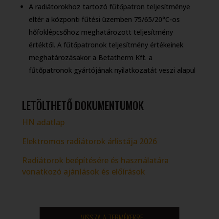
A radiátorokhoz tartozó fűtőpatron teljesítménye
eltér a központi fűtési üzemben 75/65/20°C-os
hőfoklépcsőhöz meghatározott teljesítmény
értéktől. A fűtőpatronok teljesítmény értékeinek
meghatározásakor a Betatherm Kft. a
fűtőpatronok gyártójának nyilatkozatát veszi alapul
LETÖLTHETŐ DOKUMENTUMOK
HN adatlap
Elektromos radiátorok árlistája 2026
Radiátorok beépítésére és használatára
vonatkozó ajánlások és előírások
VISSZA A TERMÉKEKRE