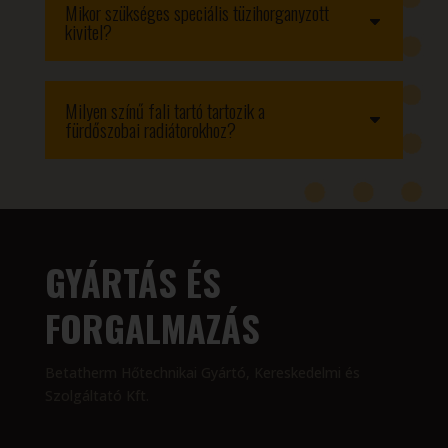
Mikor szükséges speciális tüzihorganyzott
kivitel?
Milyen színű fali tartó tartozik a
fürdőszobai radiátorokhoz?
GYÁRTÁS ÉS
FORGALMAZÁS
Betatherm Hőtechnikai Gyártó, Kereskedelmi és
Szolgáltató Kft.