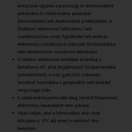
elvégeznie ügyelve a biztonsági és érintésvédelmi
előírásokra és védőzónákra. Javasoljuk
érintésvédelmi relé alkalmazását a hálózatban. A
fűtőbetét elektromos hálózathoz való
csatlakoztatása során figyelembe kell venni az
elektromos csatlakozó és kapcsoló fürdőszobákba
való elhelyezésére vonatkozó előírásokat.
A radiátor elektromos kivitelben kizárólag a
Betatherm Kft. által forgalmazott fűtőpatronokkal
üzemeltethető, a más gyártótól származó
termékek használata a garanciából való kizárást
vonja maga után.
A radiátorok huzamosabb ideig történő folyamatos
elektromos használatát nem ajánljuk.
Olyan helyre, ahol a hőmérséklet akár rövid
időszakra is -5°C alá eshet a radiátort tilos
beépíteni.