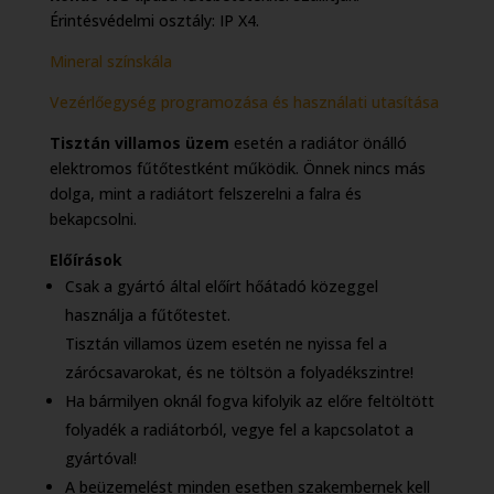
Érintésvédelmi osztály: IP X4.
Mineral színskála
Vezérlőegység programozása és használati utasítása
Tisztán villamos üzem
esetén a radiátor önálló
elektromos fűtőtestként működik. Önnek nincs más
dolga, mint a radiátort felszerelni a falra és
bekapcsolni.
Előírások
Csak a gyártó által előírt hőátadó közeggel
használja a fűtőtestet.
Tisztán villamos üzem esetén ne nyissa fel a
zárócsavarokat, és ne töltsön a folyadékszintre!
Ha bármilyen oknál fogva kifolyik az előre feltöltött
folyadék a radiátorból, vegye fel a kapcsolatot a
gyártóval!
A beüzemelést minden esetben szakembernek kell