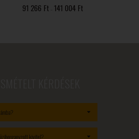
Ártartomány:
91 266
Ft
141 004
Ft
98 Ft
–
91
266 Ft
-
141
004 Ft
ISMÉTELT KÉRDÉSEK
obámba?
üzihorganyzott kivitel?