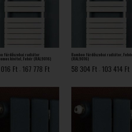
o fürdőszobai radiátor
Bamboo fürdőszobai radiátor, Fehé
romos kivitel, Fehér (RAL9016)
(RAL9016)
Ártartomány:
Á
 016
Ft
167 778
Ft
58 304
Ft
103 414
Ft
–
–
108
5
016 Ft
3
-
-
167
1
778 Ft
4