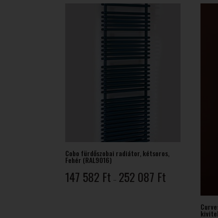
-
287
584 Ft
Cobo fürdőszobai radiátor, kétsoros,
Fehér (RAL9016)
Ártartomány:
147 582
Ft
252 087
Ft
–
147
582 Ft
-
Curve
kivite
252