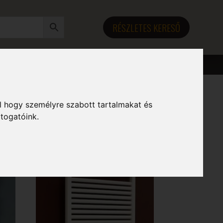
RÉSZLETES KERESŐ
l hogy személyre szabott tartalmakat és
átogatóink.