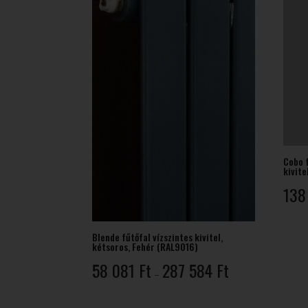
Cobo 
kivite
138
Blende fűtőfal vízszintes kivitel,
kétsoros, Fehér (RAL9016)
Ártartomány:
58 081
Ft
287 584
Ft
–
58
081 Ft