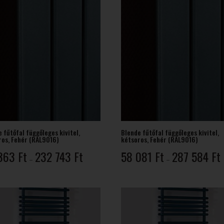
 fűtőfal függőleges kivitel,
Blende fűtőfal függőleges kivitel,
ros, Fehér (RAL9016)
kétsoros, Fehér (RAL9016)
Ártartomány:
Á
 363
Ft
232 743
Ft
58 081
Ft
287 584
Ft
–
–
36
363 Ft
0
-
-
232
743 Ft
5