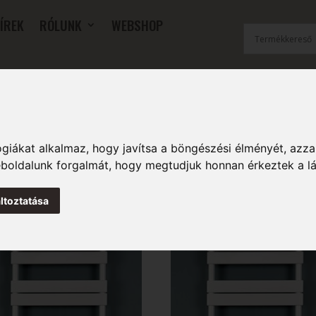
ÍREK
RÓLUNK
WEBSHOP
OK
SZOBAI RADIÁTOROK
FŰTŐFALAK
TARTOZÉKOK
giákat alkalmaz, hogy javítsa a böngészési élményét, azza
weboldalunk forgalmát, hogy megtudjuk honnan érkeztek a l
ltoztatása