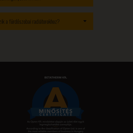
ozik a fürdőszobai radiátorokhoz?