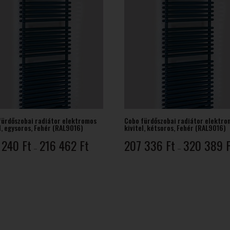
fürdőszobai radiátor elektromos
Cobo fürdőszobai radiátor elektro
l, egysoros, Fehér (RAL9016)
kivitel, kétsoros, Fehér (RAL9016)
Ártartomány:
 240
Ft
216 462
Ft
207 336
Ft
320 389
–
–
138
240 Ft
-
216
462 Ft