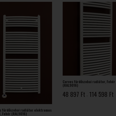
Curves fürdőszobai radiátor, Fehér
(RAL9016)
Á
48 897
Ft
114 598
Ft
–
4
8
-
s fürdőszobai radiátor elektromos
l, Fehér (RAL9016)
1