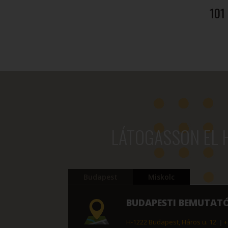
101
087 Ft
LÁTOGASSON EL 
Budapest
Miskolc
BUDAPESTI BEMUTAT
H-1222 Budapest, Háros u. 12.
|
+