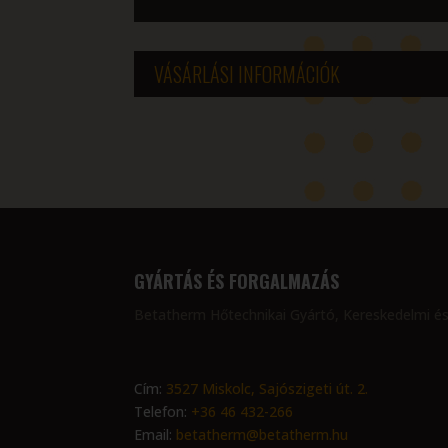
VÁSÁRLÁSI INFORMÁCIÓK
GYÁRTÁS ÉS FORGALMAZÁS
Betatherm Hőtechnikai Gyártó, Kereskedelmi és
Cím:
3527 Miskolc, Sajószigeti út. 2.
Telefon:
+36 46 432-266
Email:
betatherm@betatherm.hu