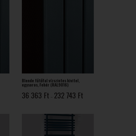
Blende fűtőfal vízszintes kivitel,
egysoros, Fehér (RAL9016)
rtartomány:
Ártartomány:
36 363
Ft
232 743
Ft
–
58
36
81 Ft
363 Ft
-
287
232
84 Ft
743 Ft