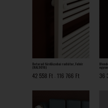
Betarad fürdőszobai radiátor, Fehér
Blende
(RAL9016)
egyso
Ártartomány:
42 558
Ft
116 766
Ft
36
–
42
558 Ft
-
116
766 Ft