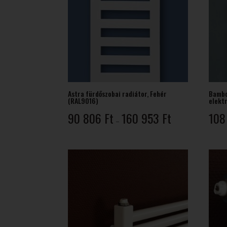
Astra fürdőszobai radiátor, Fehér
Bambo
(RAL9016)
elekt
Ártartomány:
90 806
Ft
160 953
Ft
108
–
90
806 Ft
-
160
953 Ft