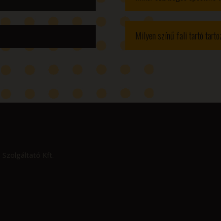
Milyen színű fali tartó tart
 Szolgáltató Kft.