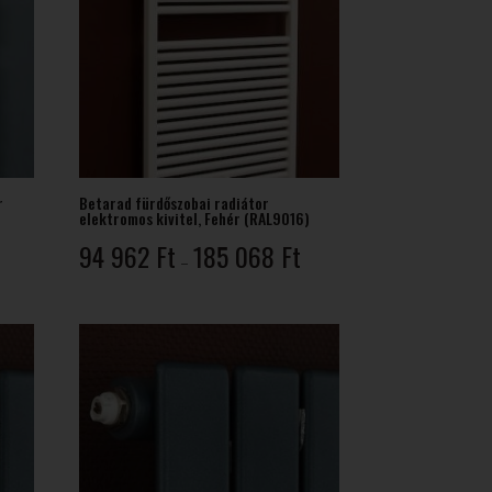
r
Betarad fürdőszobai radiátor
elektromos kivitel, Fehér (RAL9016)
rtartomány:
Ártartomány:
94 962
Ft
185 068
Ft
–
8
94
04 Ft
962 Ft
-
03
185
14 Ft
068 Ft