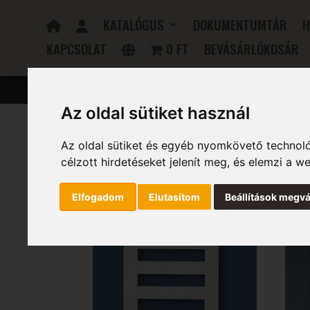
KATALÓGUS
DOKUMENTUMTÁR
H
KAPCSOLAT
0 FT
BEVÁSÁRLÓKOSÁR
FÜRDŐSZOBAI RADIÁTOROK
ELEKTROMOS RADIÁTOR
Az oldal sütiket használ
Az oldal sütiket és egyéb nyomkövető technoló
Kezdőlap
/ Szín termék / Fehér
célzott hirdetéseket jelenít meg, és elemzi a 
Fehér
Elfogadom
Elutasítom
Beállítások megvá
1–16 termék, összesen 78 db