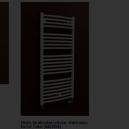
rtartomány:
8
97 Ft
Dhalia fürdőszobai radiátor elektromos
kivitel, Fehér (RAL9016)
14