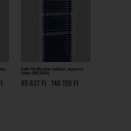
mos
Cobo fürdőszobai radiátor, egysoros,
Fehér (RAL9016)
Ártartomány:
Ártartomány:
Ft
85 837
Ft
148 159
Ft
–
207
85
336 Ft
837 Ft
-
-
320
148
389 Ft
159 Ft