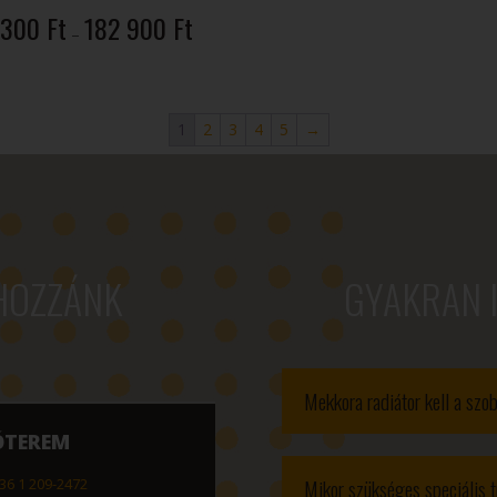
Ártartomány:
 300
Ft
182 900
Ft
5
–
101
300 Ft
-
182
1
2
3
4
5
→
900 Ft
HOZZÁNK
GYAKRAN 
Mekkora radiátor kell a sz
ÓTEREM
Mikor szükséges speciális t
36 1 209-2472