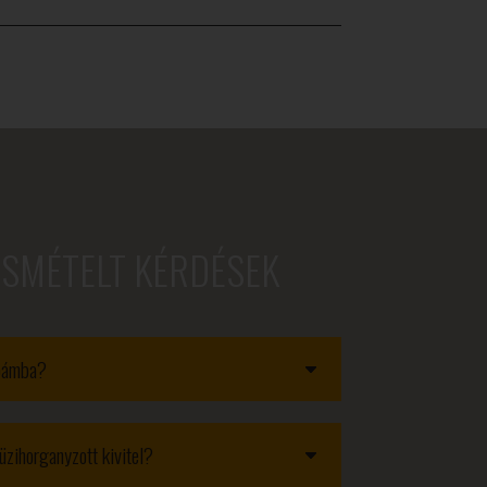
ISMÉTELT KÉRDÉSEK
obámba?
üzihorganyzott kivitel?