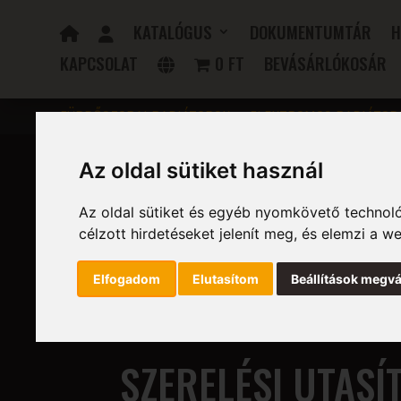
KATALÓGUS
DOKUMENTUMTÁR
H
KAPCSOLAT
0 FT
BEVÁSÁRLÓKOSÁR
FÜRDŐSZOBAI RADIÁTOROK
ELEKTROMOS RADIÁTOR
Az oldal sütiket használ
Az oldal sütiket és egyéb nyomkövető technoló
célzott hirdetéseket jelenít meg, és elemzi a 
Elfogadom
Elutasítom
Beállítások megvá
SZERELÉSI UTASÍ