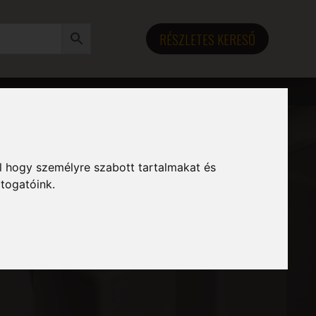
RÉSZLETES KERESŐ
l hogy személyre szabott tartalmakat és
átogatóink.