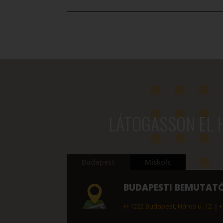
LÁTOGASSON EL 
Budapest
Miskolc
BUDAPESTI BEMUTAT
H-1222 Budapest, Háros u. 12.
|
+