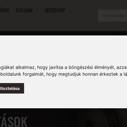
ÍREK
RÓLUNK
WEBSHOP
OK
SZOBAI RADIÁTOROK
FŰTŐFALAK
TARTOZÉKOK
giákat alkalmaz, hogy javítsa a böngészési élményét, azza
weboldalunk forgalmát, hogy megtudjuk honnan érkeztek a l
ltoztatása
TÁSOK