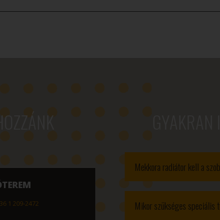
HOZZÁNK
GYAKRAN 
Mekkora radiátor kell a sz
ÓTEREM
Mikor szükséges speciális t
36 1 209-2472