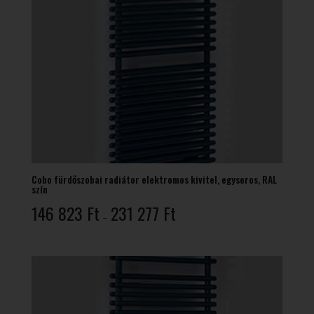
Cobo fürdőszobai radiátor elektromos kivitel, egysoros, RAL
szín
Ártartomány:
146 823
Ft
231 277
Ft
–
146
823 Ft
-
231
277 Ft