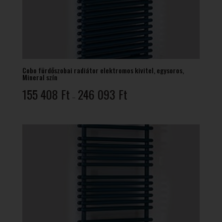
Cobo fürdőszobai radiátor elektromos kivitel, egysoros,
Mineral szín
Ártartomány:
155 408
Ft
246 093
Ft
–
155
408 Ft
-
246
093 Ft