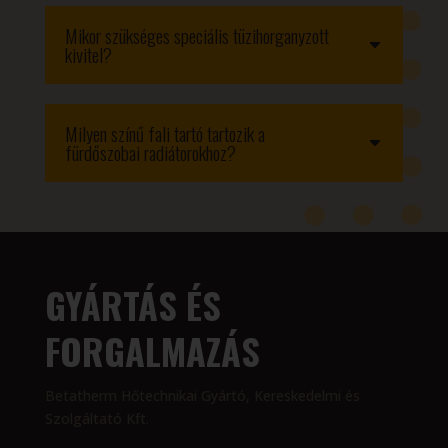
Mikor szükséges speciális tüzihorganyzott
kivitel?
Milyen színű fali tartó tartozik a
fürdőszobai radiátorokhoz?
GYÁRTÁS ÉS
FORGALMAZÁS
Betatherm Hőtechnikai Gyártó, Kereskedelmi és
Szolgáltató Kft.