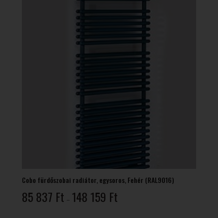
Cobo fürdőszobai radiátor, egysoros, Fehér (RAL9016)
Ártartomány:
85 837
Ft
148 159
Ft
–
85
837 Ft