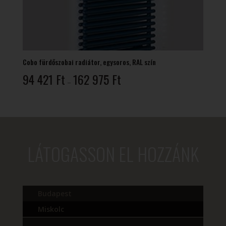
Cobo fürdőszobai radiátor, egysoros, RAL szín
Ártartomány:
94 421
Ft
162 975
Ft
–
94
421 Ft
-
162
975 Ft
LÁTOGASSON EL HOZZÁNK
Budapest
Miskolc