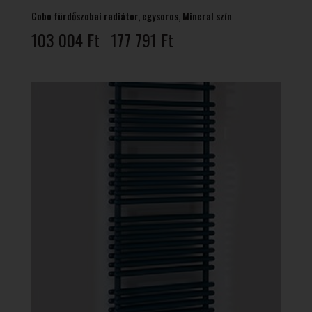
Cobo fürdőszobai radiátor, egysoros, Mineral szín
Ártartomány:
103 004
Ft
177 791
Ft
–
103
004 Ft
-
177
791 Ft