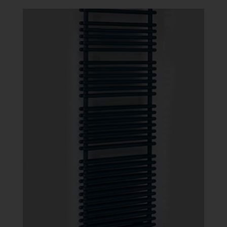
-
148
159 Ft