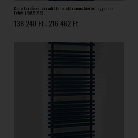
Cobo fürdőszobai radiátor elektromos kivitel, egysoros,
Fehér (RAL9016)
Ártartomány:
138 240
Ft
216 462
Ft
–
138
240 Ft
-
216
462 Ft