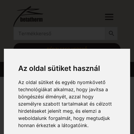
RÉSZLETES KERESŐ
Az oldal sütiket használ
Az oldal sütiket és egyéb nyomkövető
technológiákat alkalmaz, hogy javítsa a
böngészési élményét, azzal hogy
Kezdőlap
/ Szélesség termék / 501
személyre szabott tartalmakat és célzott
501
hirdetéseket jelenít meg, és elemzi a
weboldalunk forgalmát, hogy megtudjuk
Mind a(z) 6 találat megjelenítve
honnan érkeztek a látogatóink.