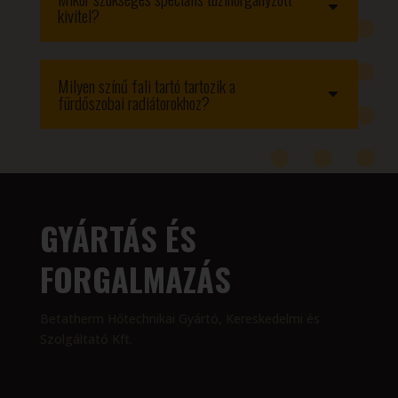
kivitel?
Milyen színű fali tartó tartozik a
fürdőszobai radiátorokhoz?
GYÁRTÁS ÉS
FORGALMAZÁS
Betatherm Hőtechnikai Gyártó, Kereskedelmi és
Szolgáltató Kft.