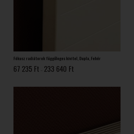
Fókusz radiátorok függőleges kivitel, Dupla, Fehér
Ártartomány:
67 235
Ft
233 640
Ft
–
67
235 Ft
-
233
640 Ft