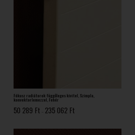
Fókusz radiátorok függőleges kivitel, Szimpla,
konvektorlemezzel, Fehér
Ártartomány:
50 289
Ft
235 062
Ft
–
50
289 Ft
-
235