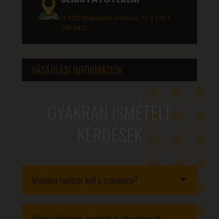
H-1222 Budapest, Háros u. 12.
|
+36 1
209-2472
VÁSÁRLÁSI INFORMÁCIÓK
GYAKRAN ISMÉTELT
KÉRDÉSEK
Mekkora radiátor kell a szobámba?
Mikor szükséges speciális tüzihorganyzott