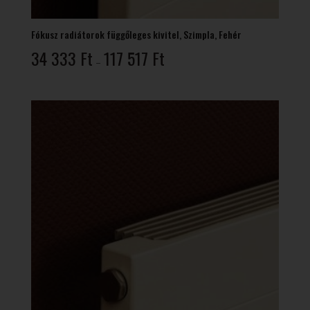
Fókusz radiátorok függőleges kivitel, Szimpla, Fehér
Ártartomány:
34 333
Ft
117 517
Ft
–
34
333 Ft
-
117
517 Ft