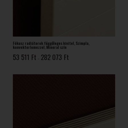
Fókusz radiátorok függőleges kivitel, Szimpla,
konvektorlemezzel, Mineral szín
Ártartomány:
53 511
Ft
282 073
Ft
–
53
511 Ft
-
282
073 Ft