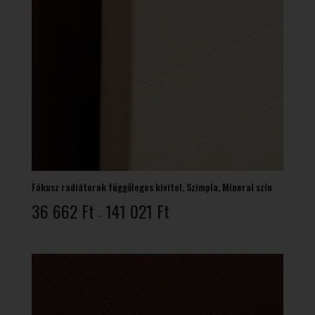
Fókusz radiátorok függőleges kivitel, Szimpla, Mineral szín
Ártartomány:
36 662
Ft
141 021
Ft
–
36
662 Ft
-
141
021 Ft