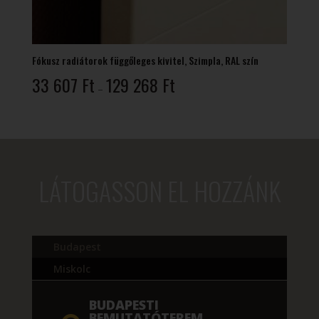
Fókusz radiátorok függőleges kivitel, Szimpla, RAL szín
Ártartomány:
33 607
Ft
129 268
Ft
–
33
607 Ft
-
129
268 Ft
LÁTOGASSON EL HOZZÁNK
Budapest
Miskolc
BUDAPESTI
BEMUTATÓTEREM