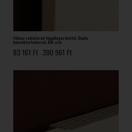
Fókusz radiátorok függőleges kivitel, Dupla,
konvektorlemezzel, RAL szín
Ártartomány:
83 161
Ft
390 961
Ft
–
83
161 Ft
-
390
961 Ft