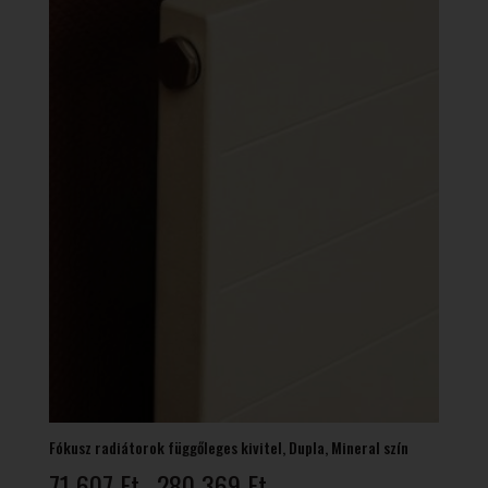
Fókusz radiátorok függőleges kivitel, Dupla, Mineral szín
Ártartomány:
71 607
Ft
280 369
Ft