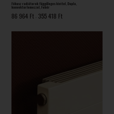
Fókusz radiátorok függőleges kivitel, Dupla,
konvektorlemezzel, Fehér
Ártartomány:
86 964
Ft
355 418
Ft
–
86
964 Ft
-
355
418 Ft