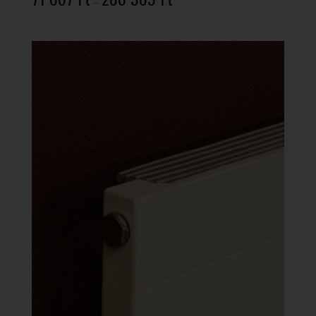
–
71
607 Ft
-
280
369 Ft