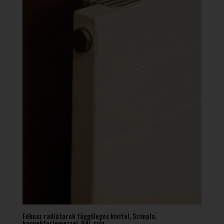
Fókusz radiátorok függőleges kivitel, Szimpla,
konvektorlemezzel, RAL szín