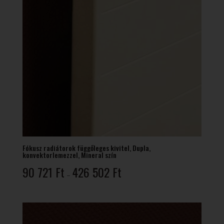
Fókusz radiátorok függőleges kivitel, Dupla,
konvektorlemezzel, Mineral szín
Ártartomány:
90 721
Ft
426 502
Ft
–
90
721 Ft
-
426