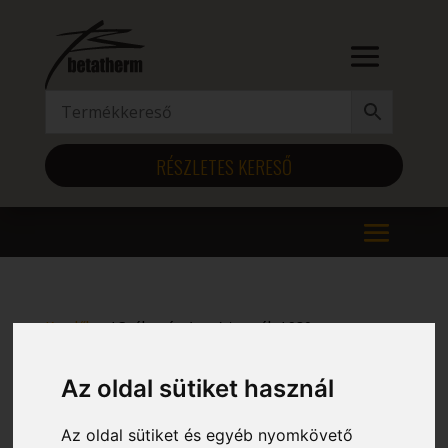
RÉSZLETES KERESŐ
Kezdőlap
/ Szélesség (mm) termék / 980
980
Az oldal sütiket használ
Mind a(z) 12 találat megjelenítve
Az oldal sütiket és egyéb nyomkövető