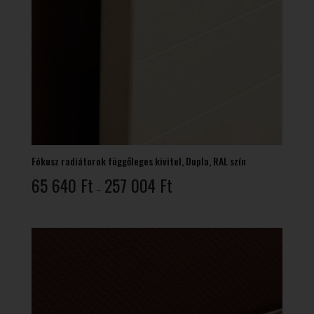
Fókusz radiátorok függőleges kivitel, Dupla, RAL szín
Ártartomány:
65 640
Ft
257 004
Ft
–
65
640 Ft
-
257
004 Ft