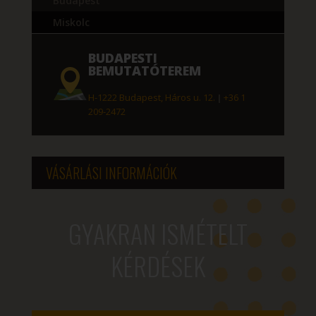
Budapest
Miskolc
BUDAPESTI
BEMUTATÓTEREM
H-1222 Budapest, Háros u. 12.
|
+36 1
209-2472
VÁSÁRLÁSI INFORMÁCIÓK
GYAKRAN ISMÉTELT
KÉRDÉSEK