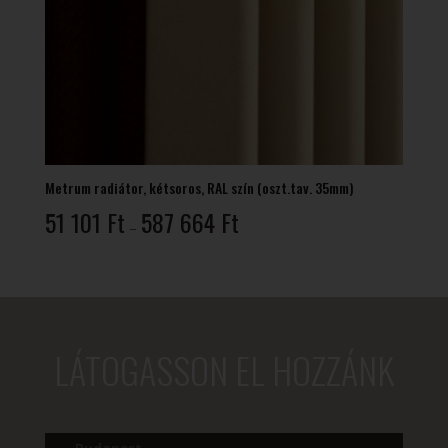
Metrum radiátor, kétsoros, RAL szín (oszt.tav. 35mm)
Ártartomány:
51 101
Ft
587 664
Ft
–
51
101 Ft
-
587
664 Ft
LÁTOGASSON EL HOZZÁNK