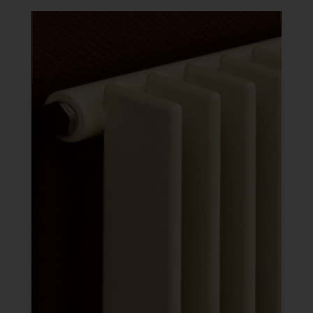
-
641
088 Ft