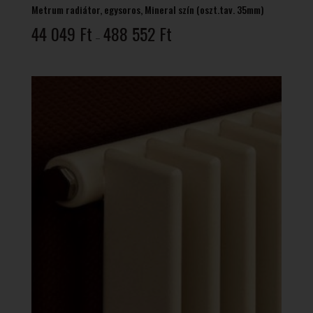
Metrum radiátor, egysoros, Mineral szín (oszt.tav. 35mm)
Ártartomány:
44 049
Ft
488 552
Ft
–
44
049 Ft
-
488
552 Ft