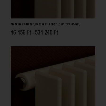
Metrum radiátor, kétsoros, Fehér (oszt.tav. 35mm)
Ártartomány:
46 456
Ft
534 240
Ft
–
46
456 Ft
-
534
240 Ft