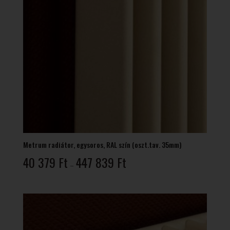
Metrum radiátor, egysoros, RAL szín (oszt.tav. 35mm)
Ártartomány:
40 379
Ft
447 839
Ft
–
40
379 Ft
-
447
839 Ft