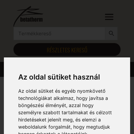
RÉSZLETES KERESŐ
Az oldal sütiket használ
Az oldal sütiket és egyéb nyomkövető
Kezdőlap
/ Szélesség (mm) termék / 955
technológiákat alkalmaz, hogy javítsa a
böngészési élményét, azzal hogy
955
személyre szabott tartalmakat és célzott
hirdetéseket jelenít meg, és elemzi a
Mind a(z) 6 találat megjelenítve
weboldalunk forgalmát, hogy megtudjuk
honnan érkeztek a látogatóink.