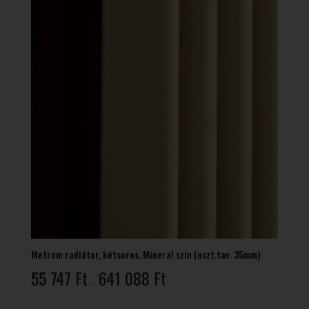
Metrum radiátor, kétsoros, Mineral szín (oszt.tav. 35mm)
Ártartomány:
55 747
Ft
641 088
Ft
–
55
747 Ft