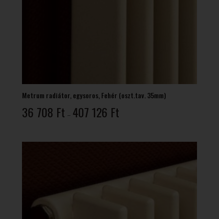
Metrum radiátor, egysoros, Fehér (oszt.tav. 35mm)
Ártartomány:
36 708
Ft
407 126
Ft
–
36
708 Ft
-
407
126 Ft