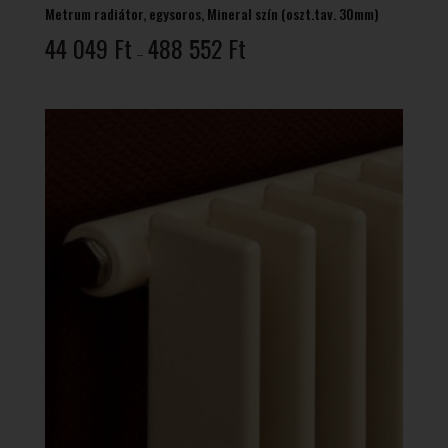
Metrum radiátor, egysoros, Mineral szín (oszt.tav. 30mm)
Ártartomány:
44 049
Ft
488 552
Ft
–
44
049 Ft
-
488
552 Ft