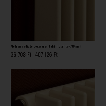
Metrum radiátor, egysoros, Fehér (oszt.tav. 30mm)
Ártartomány:
36 708
Ft
407 126
Ft
–
36
708 Ft
-
407
126 Ft