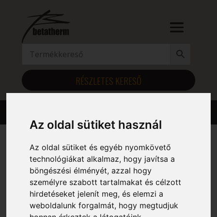
RÉSZLETES KERESŐ
Az oldal sütiket használ
Az oldal sütiket és egyéb nyomkövető
Kezdőlap
/ Szélesség (mm) termék / 855
technológiákat alkalmaz, hogy javítsa a
böngészési élményét, azzal hogy
855
személyre szabott tartalmakat és célzott
hirdetéseket jelenít meg, és elemzi a
Mind a(z) 6 találat megjelenítve
weboldalunk forgalmát, hogy megtudjuk
honnan érkeztek a látogatóink.