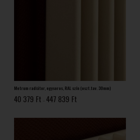
Metrum radiátor, egysoros, RAL szín (oszt.tav. 30mm)
Ártartomány:
40 379
Ft
447 839
Ft
–
40
379 Ft
-
447
839 Ft