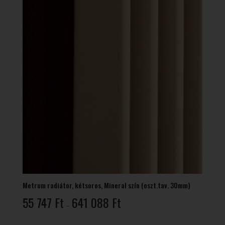
Metrum radiátor, kétsoros, Mineral szín (oszt.tav. 30mm)
Ártartomány:
55 747
Ft
641 088
Ft
–
55
747 Ft