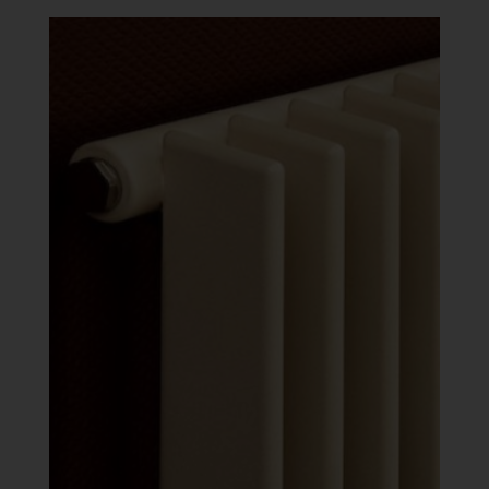
-
641
088 Ft