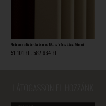
Metrum radiátor, kétsoros, RAL szín (oszt.tav. 30mm)
Ártartomány:
51 101
Ft
587 664
Ft
–
51
101 Ft
-
587
664 Ft
LÁTOGASSON EL HOZZÁNK