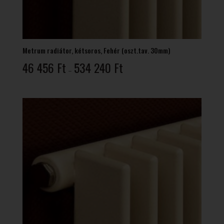
Metrum radiátor, kétsoros, Fehér (oszt.tav. 30mm)
Ártartomány:
46 456
Ft
534 240
Ft
–
46
456 Ft
-
534
240 Ft