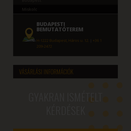
Budapest
Miskolc
BUDAPESTI
BEMUTATÓTEREM
H-1222 Budapest, Háros u. 12.
|
+36 1
209-2472
VÁSÁRLÁSI INFORMÁCIÓK
GYAKRAN ISMÉTELT
KÉRDÉSEK