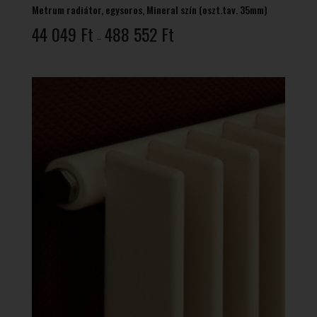
Metrum radiátor, egysoros, Mineral szín (oszt.tav. 35mm)
Ártartomány:
44 049
Ft
488 552
Ft
–
44
049 Ft
-
488
552 Ft