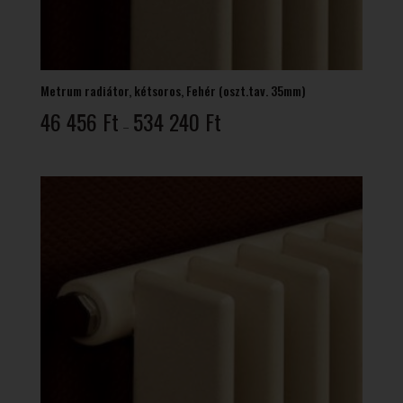
Metrum radiátor, kétsoros, Fehér (oszt.tav. 35mm)
Ártartomány:
46 456
Ft
534 240
Ft
–
46
456 Ft
-
534
240 Ft