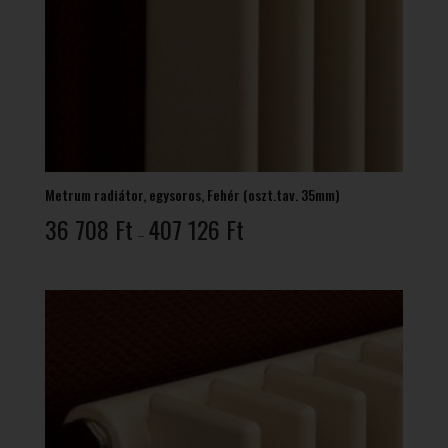
Metrum radiátor, egysoros, Fehér (oszt.tav. 35mm)
Ártartomány:
36 708
Ft
407 126
Ft
–
36
708 Ft
-
407
126 Ft