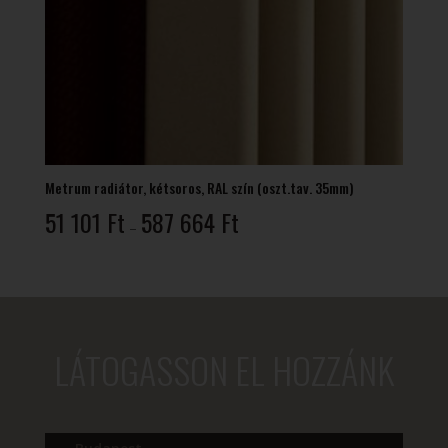
Metrum radiátor, kétsoros, RAL szín (oszt.tav. 35mm)
Ártartomány:
51 101
Ft
587 664
Ft
–
51
101 Ft
-
587
664 Ft
LÁTOGASSON EL HOZZÁNK