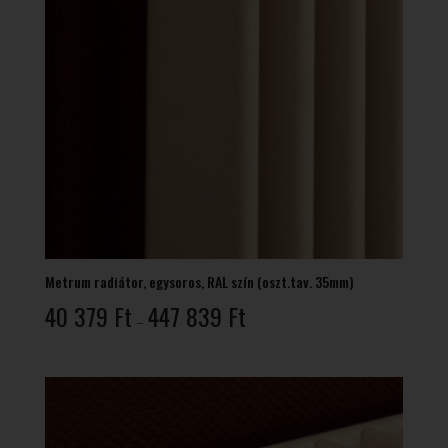
Metrum radiátor, egysoros, RAL szín (oszt.tav. 35mm)
Ártartomány:
40 379
Ft
447 839
Ft
–
40
379 Ft
-
447
839 Ft