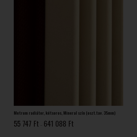
Metrum radiátor, kétsoros, Mineral szín (oszt.tav. 35mm)
Ártartomány:
55 747
Ft
641 088
Ft
–
55
747 Ft