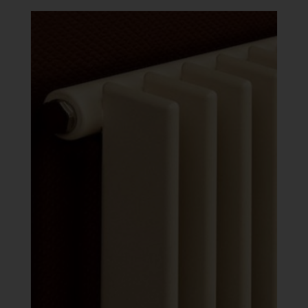
-
641
088 Ft