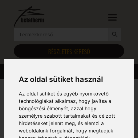
RÉSZLETES KERESŐ
Az oldal sütiket használ
Az oldal sütiket és egyéb nyomkövető
Kezdőlap
/ Szélesség (mm) termék / 815
technológiákat alkalmaz, hogy javítsa a
böngészési élményét, azzal hogy
815
személyre szabott tartalmakat és célzott
hirdetéseket jelenít meg, és elemzi a
Mind a(z) 6 találat megjelenítve
weboldalunk forgalmát, hogy megtudjuk
honnan érkeztek a látogatóink.