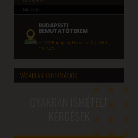
Budapest
Miskolc
BUDAPESTI
BEMUTATÓTEREM
H-1222 Budapest, Háros u. 12.
|
+36 1
209-2472
VÁSÁRLÁSI INFORMÁCIÓK
GYAKRAN ISMÉTELT
KÉRDÉSEK