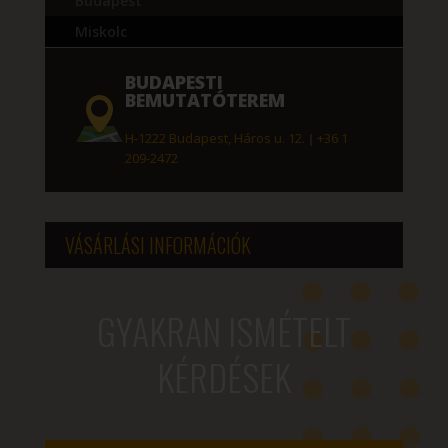
Budapest
Miskolc
BUDAPESTI
BEMUTATÓTEREM
H-1222 Budapest, Háros u. 12.
|
+36 1
209-2472
VÁSÁRLÁSI INFORMÁCIÓK
GYAKRAN ISMÉTELT
KÉRDÉSEK