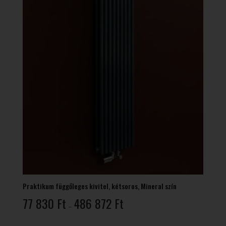
Praktikum függőleges kivitel, kétsoros, Mineral szín
Ártartomány:
77 830
Ft
486 872
Ft
–
77
830 Ft