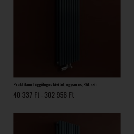
Praktikum függőleges kivitel, egysoros, RAL szín
Ártartomány:
40 337
Ft
302 956
Ft
–
40
337 Ft
-
302
956 Ft