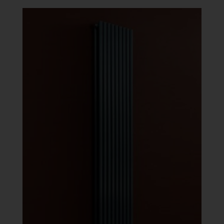
-
486
872 Ft