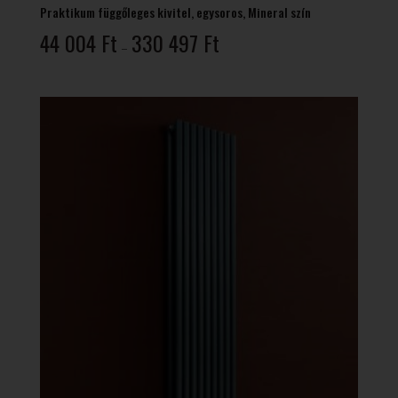
Praktikum függőleges kivitel, egysoros, Mineral szín
Ártartomány:
44 004
Ft
330 497
Ft
–
44
004 Ft
-
330
497 Ft