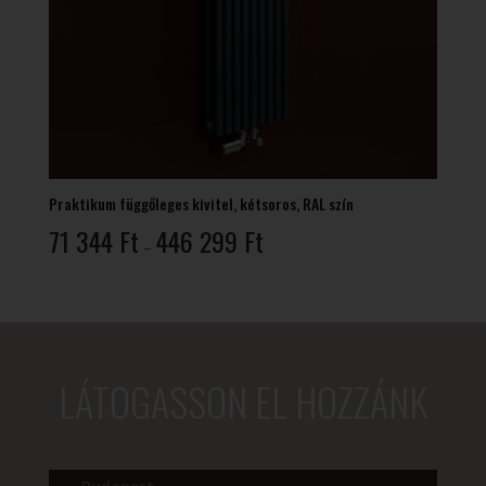
Praktikum függőleges kivitel, kétsoros, RAL szín
Ártartomány:
71 344
Ft
446 299
Ft
–
71
344 Ft
-
446
299 Ft
LÁTOGASSON EL HOZZÁNK