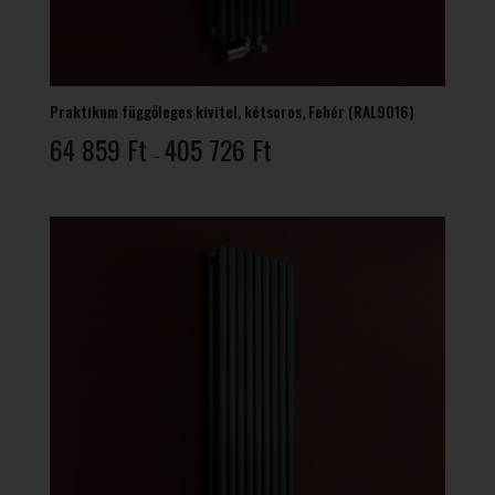
Praktikum függőleges kivitel, kétsoros, Fehér (RAL9016)
Ártartomány:
64 859
Ft
405 726
Ft
–
64
859 Ft
-
405
726 Ft