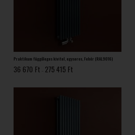
Praktikum függőleges kivitel, egysoros, Fehér (RAL9016)
Ártartomány:
36 670
Ft
275 415
Ft
–
36
670 Ft
-
275
415 Ft