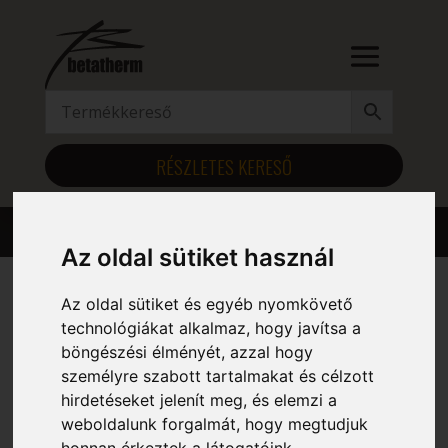
RÉSZLETES KERESŐ
Az oldal sütiket használ
Az oldal sütiket és egyéb nyomkövető
Kezdőlap
/ Szélesség (mm) termék / 691
technológiákat alkalmaz, hogy javítsa a
böngészési élményét, azzal hogy
691
személyre szabott tartalmakat és célzott
hirdetéseket jelenít meg, és elemzi a
Mind a(z) 6 találat megjelenítve
weboldalunk forgalmát, hogy megtudjuk
honnan érkeztek a látogatóink.