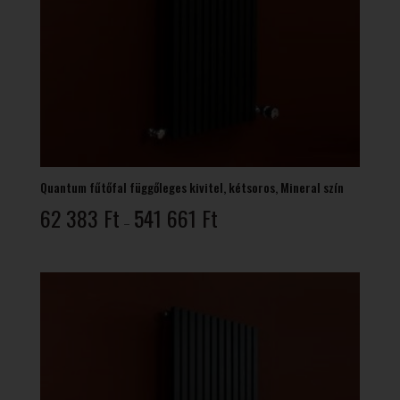
Quantum fűtőfal függőleges kivitel, kétsoros, Mineral szín
Ártartomány:
62 383
Ft
541 661
Ft
–
62
383 Ft
-
541
661 Ft