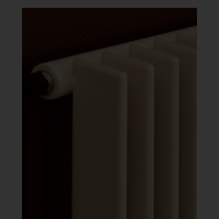
-
633
558 Ft