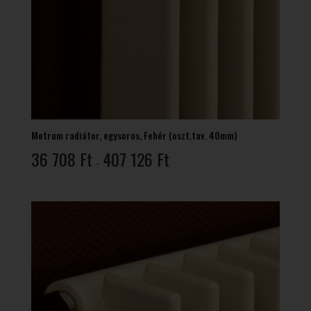
Metrum radiátor, egysoros, Fehér (oszt.tav. 40mm)
Ártartomány:
36 708
Ft
407 126
Ft
–
36
708 Ft
-
407
126 Ft