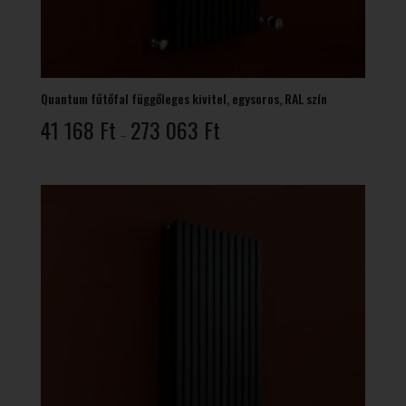
Quantum fűtőfal függőleges kivitel, egysoros, RAL szín
Ártartomány:
41 168
Ft
273 063
Ft
–
41
168 Ft
-
273
063 Ft