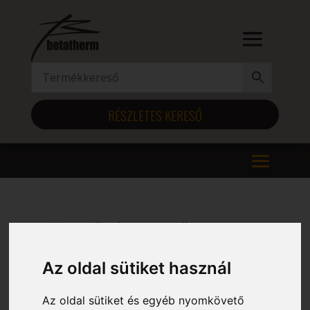
RÉSZLETES KERESŐ
Kezdőlap
/ Szélesség (mm) termék / 685
685
Az oldal sütiket használ
Mind a(z) 12 találat megjelenítve
Az oldal sütiket és egyéb nyomkövető