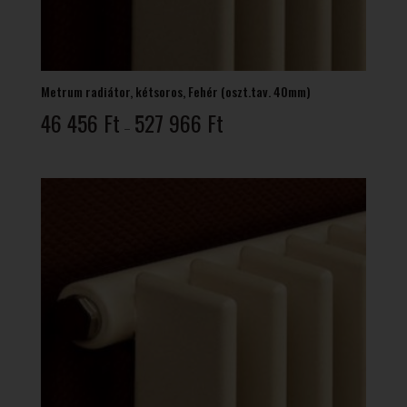
Metrum radiátor, kétsoros, Fehér (oszt.tav. 40mm)
Ártartomány:
46 456
Ft
527 966
Ft
–
46
456 Ft
-
527
966 Ft