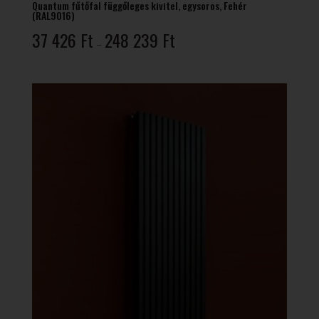
Quantum fűtőfal függőleges kivitel, egysoros, Fehér
(RAL9016)
Ártartomány:
37 426
Ft
248 239
Ft
–
37
426 Ft
-
248
239 Ft