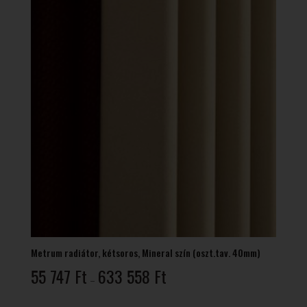
Metrum radiátor, kétsoros, Mineral szín (oszt.tav. 40mm)
Ártartomány:
55 747
Ft
633 558
Ft
–
55
747 Ft