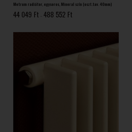
Metrum radiátor, egysoros, Mineral szín (oszt.tav. 40mm)
Ártartomány:
44 049
Ft
488 552
Ft
–
44
049 Ft
-
488
552 Ft