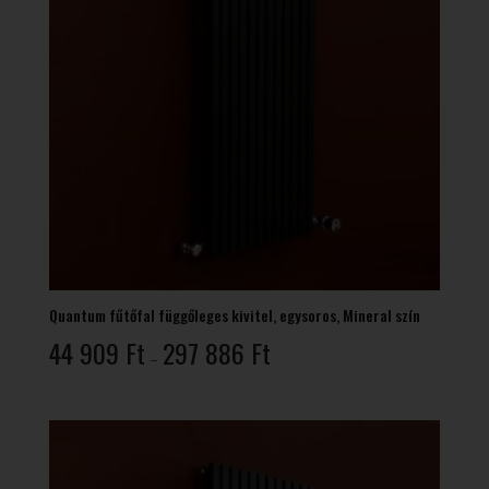
Quantum fűtőfal függőleges kivitel, egysoros, Mineral szín
Ártartomány:
44 909
Ft
297 886
Ft
–
44
909 Ft
-
297
886 Ft