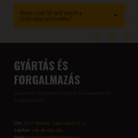
Milyen színű fali tartó tartozik a
fürdőszobai radiátorokhoz?
GYÁRTÁS ÉS
FORGALMAZÁS
Betatherm Hőtechnikai Gyártó, Kereskedelmi és
Szolgáltató Kft.
Cím:
3527 Miskolc, Sajószigeti út. 2.
Telefon:
+36 46 432-266
Email:
betatherm@betatherm.hu