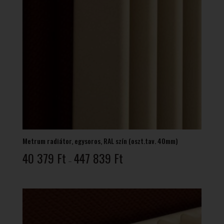
Metrum radiátor, egysoros, RAL szín (oszt.tav. 40mm)
Ártartomány:
40 379
Ft
447 839
Ft
–
40
379 Ft
-
447
839 Ft