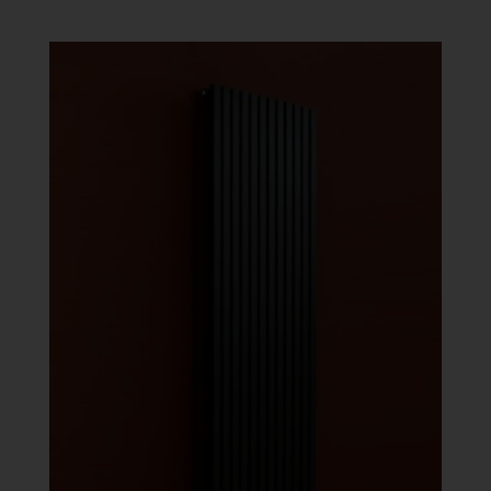
986 Ft
-
451
384 Ft