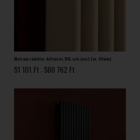
Metrum radiátor, kétsoros, RAL szín (oszt.tav. 40mm)
Ártartomány:
51 101
Ft
580 762
Ft
–
51
101 Ft
-
580
762 Ft