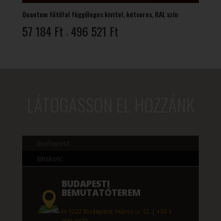
Quantum fűtőfal függőleges kivitel, kétsoros, RAL szín
Ártartomány:
57 184
Ft
496 521
Ft
–
57
184 Ft
-
496
521 Ft
LÁTOGASSON EL HOZZÁNK
Budapest
Miskolc
BUDAPESTI
BEMUTATÓTEREM
H-1222 Budapest, Háros u. 12.
|
+36 1
209-2472