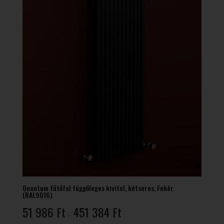
Quantum fűtőfal függőleges kivitel, kétsoros, Fehér
(RAL9016)
Ártartomány:
51 986
Ft
451 384
Ft
–
51