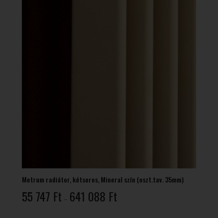
Metrum radiátor, kétsoros, Mineral szín (oszt.tav. 35mm)
Ártartomány:
55 747
Ft
641 088
Ft
–
55
747 Ft