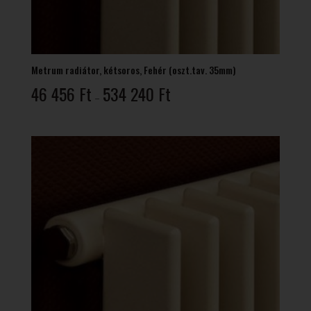
Metrum radiátor, kétsoros, Fehér (oszt.tav. 35mm)
Ártartomány:
46 456
Ft
534 240
Ft
–
46
456 Ft
-
534
240 Ft