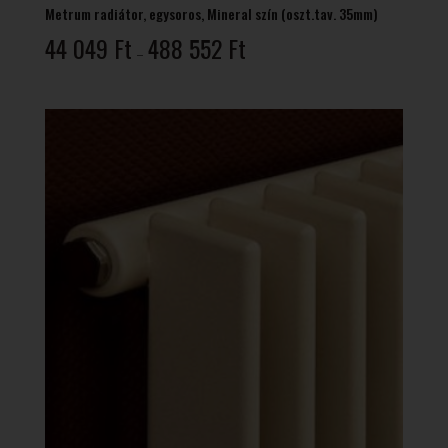
Metrum radiátor, egysoros, Mineral szín (oszt.tav. 35mm)
Ártartomány:
44 049
Ft
488 552
Ft
–
44
049 Ft
-
488
552 Ft