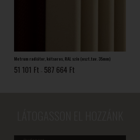
Metrum radiátor, kétsoros, RAL szín (oszt.tav. 35mm)
Ártartomány:
51 101
Ft
587 664
Ft
–
51
101 Ft
-
587
664 Ft
LÁTOGASSON EL HOZZÁNK