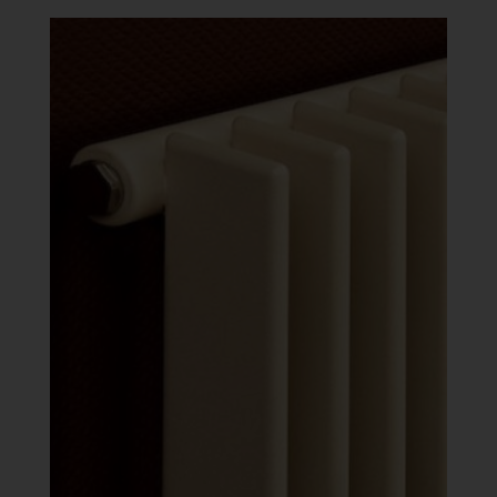
-
641
088 Ft