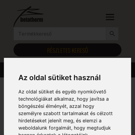
RÉSZLETES KERESŐ
Az oldal sütiket használ
Az oldal sütiket és egyéb nyomkövető
Kezdőlap
/ Szélesség (mm) termék / 640
technológiákat alkalmaz, hogy javítsa a
böngészési élményét, azzal hogy
640
személyre szabott tartalmakat és célzott
hirdetéseket jelenít meg, és elemzi a
Mind a(z) 6 találat megjelenítve
weboldalunk forgalmát, hogy megtudjuk
honnan érkeztek a látogatóink.