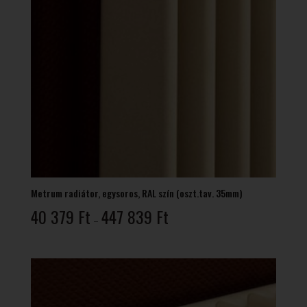
Metrum radiátor, egysoros, RAL szín (oszt.tav. 35mm)
Ártartomány:
40 379
Ft
447 839
Ft
–
40
379 Ft
-
447
839 Ft