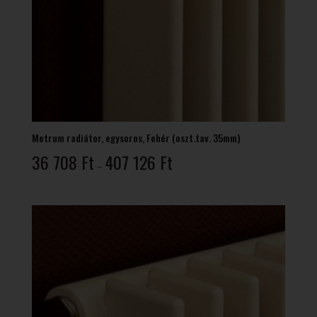
Metrum radiátor, egysoros, Fehér (oszt.tav. 35mm)
Ártartomány:
36 708
Ft
407 126
Ft
–
36
708 Ft
-
407
126 Ft