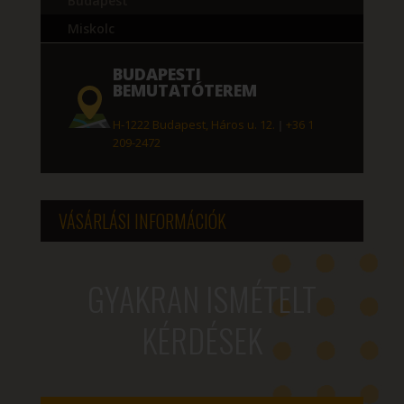
Budapest
Miskolc
BUDAPESTI
BEMUTATÓTEREM
H-1222 Budapest, Háros u. 12.
|
+36 1
209-2472
VÁSÁRLÁSI INFORMÁCIÓK
GYAKRAN ISMÉTELT
KÉRDÉSEK