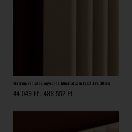
Metrum radiátor, egysoros, Mineral szín (oszt.tav. 30mm)
Ártartomány:
44 049
Ft
488 552
Ft
–
44
049 Ft
-
488
552 Ft