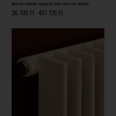
Metrum radiátor, egysoros, Fehér (oszt.tav. 40mm)
Ártartomány:
36 708
Ft
407 126
Ft
–
36
708 Ft
-
407
126 Ft