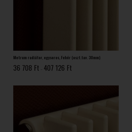
Metrum radiátor, egysoros, Fehér (oszt.tav. 30mm)
Ártartomány:
36 708
Ft
407 126
Ft
–
36
708 Ft
-
407
126 Ft