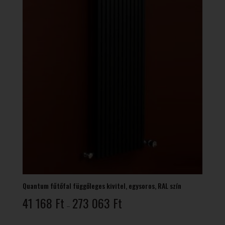
Quantum fűtőfal függőleges kivitel, egysoros, RAL szín
Ártartomány:
41 168
Ft
273 063
Ft
–
41
168 Ft