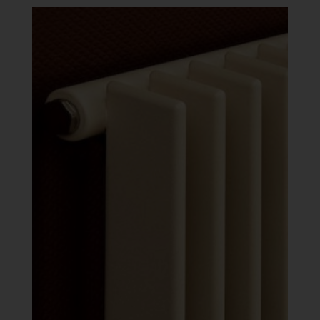
-
633
558 Ft