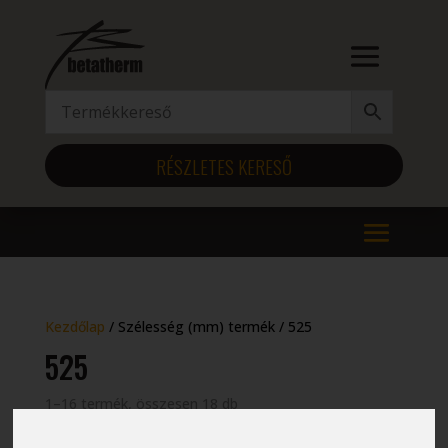
RÉSZLETES KERESŐ
Kezdőlap
/ Szélesség (mm) termék / 525
525
1–16 termék, összesen 18 db