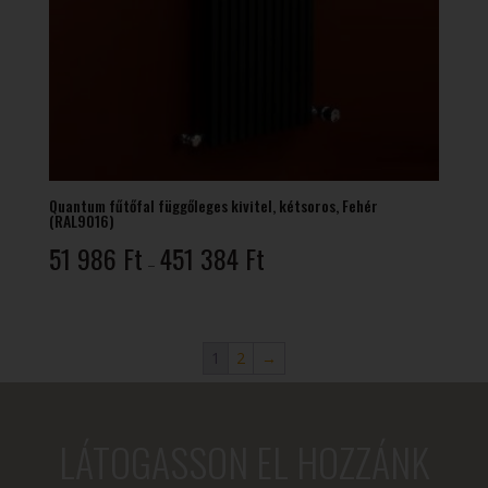
Quantum fűtőfal függőleges kivitel, kétsoros, Fehér
(RAL9016)
Ártartomány:
51 986
Ft
451 384
Ft
–
51
986 Ft
-
451
1
2
→
384 Ft
LÁTOGASSON EL HOZZÁNK