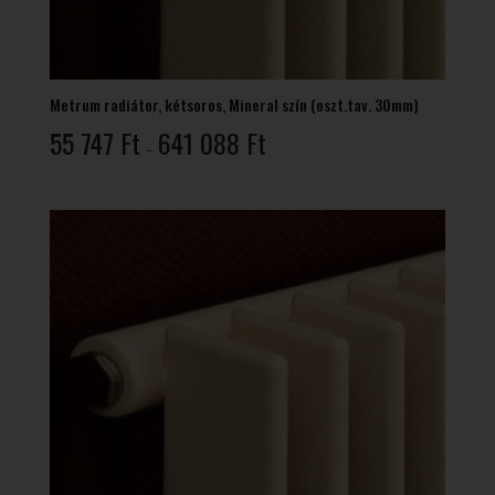
Metrum radiátor, kétsoros, Mineral szín (oszt.tav. 30mm)
Ártartomány:
55 747
Ft
641 088
Ft
–
55
747 Ft
-
641
088 Ft