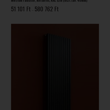
Metrum radiátor, kétsoros, RAL szín (oszt.tav. 40mm)
Ártartomány:
51 101
Ft
580 762
Ft
–
51
101 Ft
-
580
762 Ft