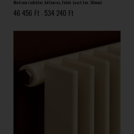
Metrum radiátor, kétsoros, Fehér (oszt.tav. 30mm)
Ártartomány:
46 456
Ft
534 240
Ft
–
46
456 Ft
-
534
240 Ft