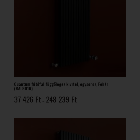
Quantum fűtőfal függőleges kivitel, egysoros, Fehér
(RAL9016)
Ártartomány:
37 426
Ft
248 239
Ft
–
37
426 Ft
-
248
239 Ft