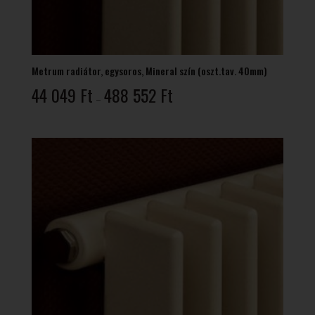
Metrum radiátor, egysoros, Mineral szín (oszt.tav. 40mm)
Ártartomány:
44 049
Ft
488 552
Ft
–
44
049 Ft
-
488
552 Ft