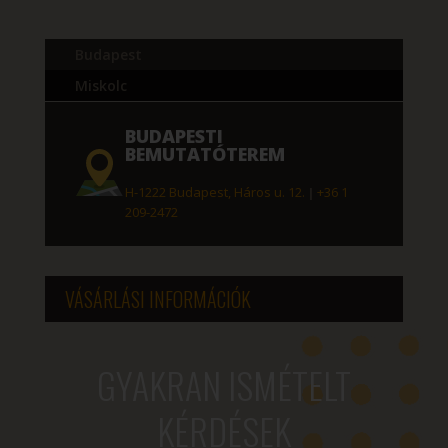
Budapest
Miskolc
BUDAPESTI
BEMUTATÓTEREM
H-1222 Budapest, Háros u. 12.
|
+36 1
209-2472
VÁSÁRLÁSI INFORMÁCIÓK
GYAKRAN ISMÉTELT
KÉRDÉSEK