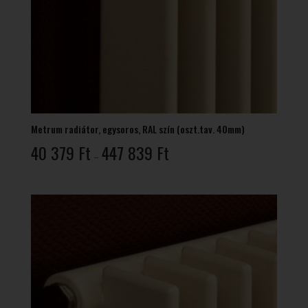
Metrum radiátor, egysoros, RAL szín (oszt.tav. 40mm)
Ártartomány:
40 379
Ft
447 839
Ft
–
40
379 Ft
-
447
839 Ft