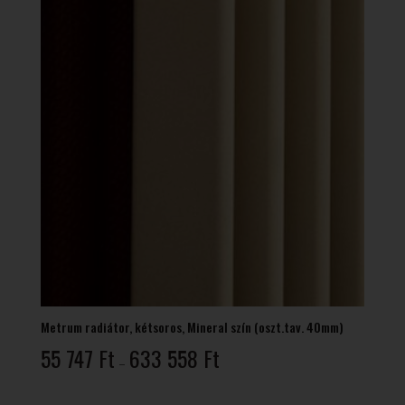
Metrum radiátor, kétsoros, Mineral szín (oszt.tav. 40mm)
Ártartomány:
55 747
Ft
633 558
Ft
–
55
747 Ft