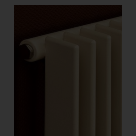
-
447
839 Ft