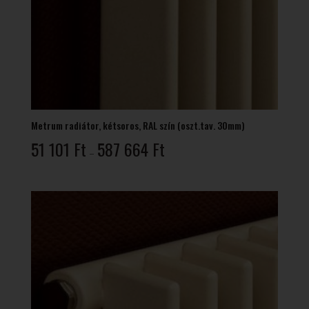
Metrum radiátor, kétsoros, RAL szín (oszt.tav. 30mm)
Ártartomány:
51 101
Ft
587 664
Ft
–
51
101 Ft
-
587
664 Ft