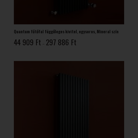
Quantum fűtőfal függőleges kivitel, egysoros, Mineral szín
Ártartomány:
44 909
Ft
297 886
Ft
–
44
909 Ft
-
297
886 Ft