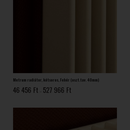
Metrum radiátor, kétsoros, Fehér (oszt.tav. 40mm)
Ártartomány:
46 456
Ft
527 966
Ft
–
46
456 Ft
-
527
966 Ft