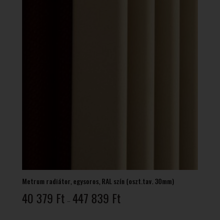
Metrum radiátor, egysoros, RAL szín (oszt.tav. 30mm)
Ártartomány:
40 379
Ft
447 839
Ft
–
40
379 Ft