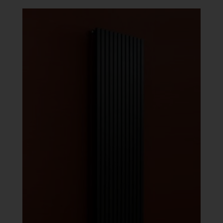
-
273
063 Ft