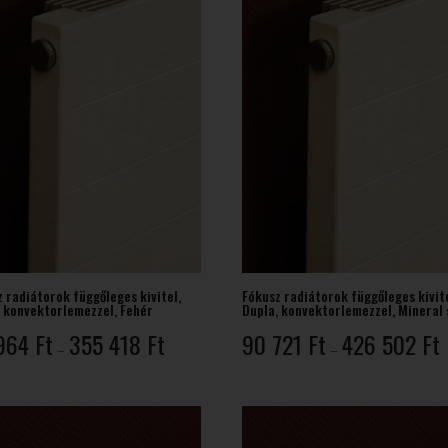
 radiátorok függőleges kivitel,
Fókusz radiátorok függőleges kivite
, konvektorlemezzel, Fehér
Dupla, konvektorlemezzel, Mineral 
Ártartomány:
Á
964
Ft
355 418
Ft
90 721
Ft
426 502
Ft
–
–
86
9
964 Ft
7
-
-
355
4