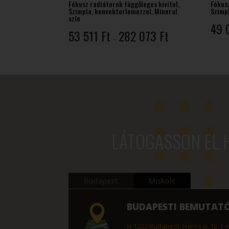
Fókusz radiátorok függőleges kivitel,
Fókusz
Szimpla, konvektorlemezzel, Mineral
Szimp
szín
49 
Ártartomány:
53 511
Ft
282 073
Ft
–
53
511 Ft
-
282
073 Ft
LÁTOGASSON EL 
Budapest
Miskolc
BUDAPESTI BEMUTAT
H-1222 Budapest, Háros u. 12.
|
+