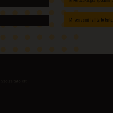
Milyen színű fali tartó tart
 Szolgáltató Kft.