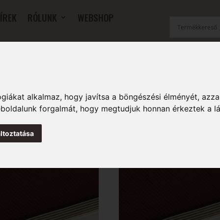
ÍREK
RÓLUNK
WEBSHOP
OK
SZOBAI RADIÁTOROK
FŰTŐFALAK
TARTOZÉKOK
giákat alkalmaz, hogy javítsa a böngészési élményét, azza
weboldalunk forgalmát, hogy megtudjuk honnan érkeztek a l
ltoztatása