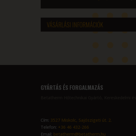
VÁSÁRLÁSI INFORMÁCIÓK
GYÁRTÁS ÉS FORGALMAZÁS
Betatherm Hőtechnikai Gyártó, Kereskedelmi és
Cím:
3527 Miskolc, Sajószigeti út. 2.
Telefon:
+36 46 432-266
Email:
betatherm@betatherm.hu