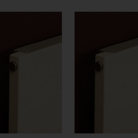
640 Ft
33
-
-
257
1
004 Ft
51