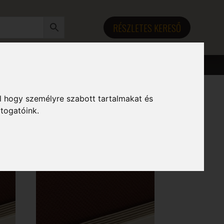
RÉSZLETES KERESŐ
l hogy személyre szabott tartalmakat és
átogatóink.