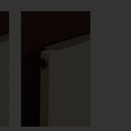
3 Ft
289 Ft
-
17
235
7 Ft
062 Ft