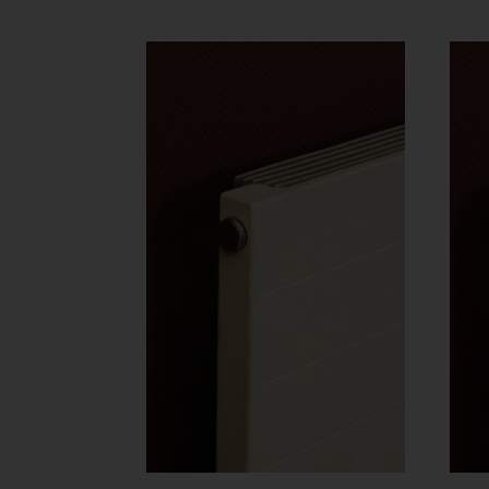
607 Ft
-
280
369 Ft