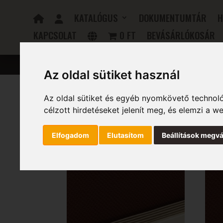
KATALÓGUS
DOKUMENTUMTÁR
H
KAPCSOLAT
0 FT
BEVÁSÁRLÓKOSÁR
FÜRDŐSZOBAI RADIÁTOROK
ELEKTROMOS RADIÁTOR
Az oldal sütiket használ
Az oldal sütiket és egyéb nyomkövető technoló
Kezdőlap
/ Szélesség (mm) termék / 490
célzott hirdetéseket jelenít meg, és elemzi a 
490
Elfogadom
Elutasítom
Beállítások megvá
Mind a(z) 12 találat megjelenítve