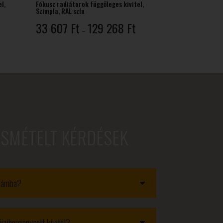
l,
Fókusz radiátorok függőleges kivitel,
Szimpla, RAL szín
rtartomány:
Ártartomány:
33 607
Ft
129 268
Ft
–
6
33
62 Ft
607 Ft
-
41
129
21 Ft
268 Ft
ISMÉTELT KÉRDÉSEK
obámba?
üzihorganyzott kivitel?