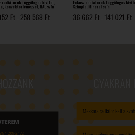
 radiátorok függőleges kivitel,
Fókusz radiátorok függőleges kivite
la, konvektorlemezzel, RAL szín
Szimpla, Mineral szín
Ártartomány:
Á
052
Ft
258 568
Ft
36 662
Ft
141 021
Ft
–
–
49
3
052 Ft
6
-
-
258
1
568 Ft
0
HOZZÁNK
GYAKRAN 
Mekkora radiátor kell a sz
ÓTEREM
Mikor szükséges speciális t
36 1 209-2472