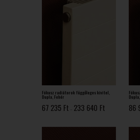
Fókusz radiátorok függőleges kivitel,
Fókusz
Dupla, Fehér
Dupla
Ártartomány:
67 235
Ft
233 640
Ft
86 
–
67
235 Ft
-
233