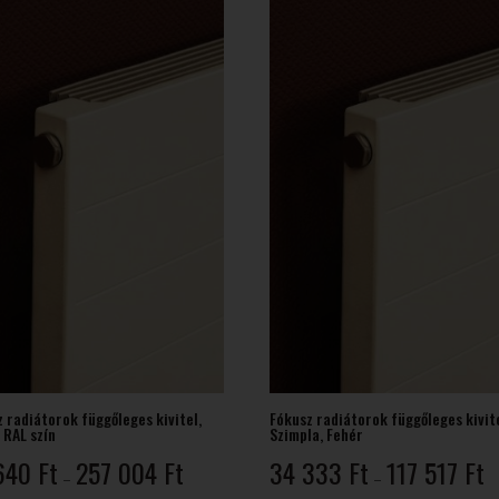
418 Ft
5
 radiátorok függőleges kivitel,
Fókusz radiátorok függőleges kivite
 RAL szín
Szimpla, Fehér
Ártartomány:
Á
640
Ft
257 004
Ft
34 333
Ft
117 517
Ft
–
–
65
3