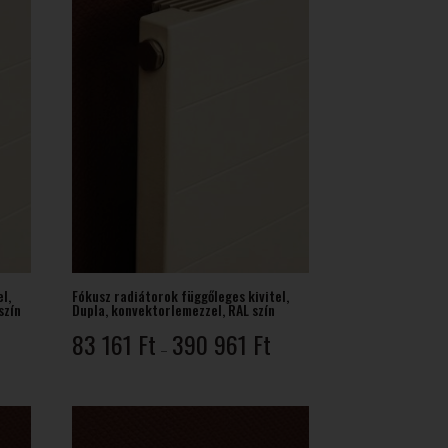
l,
Fókusz radiátorok függőleges kivitel,
szín
Dupla, konvektorlemezzel, RAL szín
rtartomány:
Ártartomány:
83 161
Ft
390 961
Ft
–
0
83
21 Ft
161 Ft
-
26
390