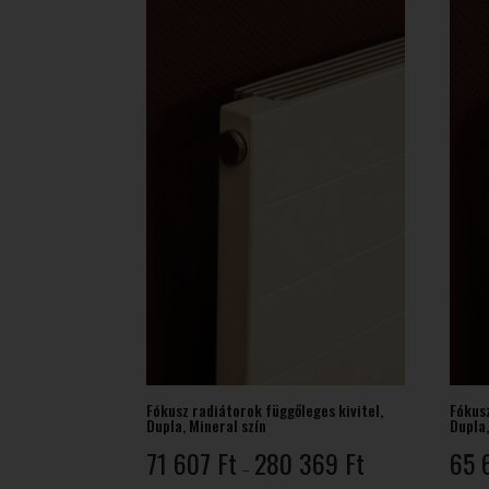
640 Ft
Fókusz radiátorok függőleges kivitel,
Fókusz
Dupla, Mineral szín
Dupla,
Ártartomány:
71 607
Ft
280 369
Ft
65 
–
71