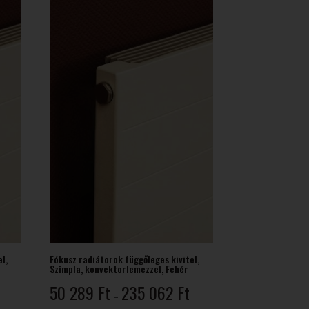
02 Ft
961 Ft
l,
Fókusz radiátorok függőleges kivitel,
Szimpla, konvektorlemezzel, Fehér
rtartomány:
Ártartomány:
50 289
Ft
235 062
Ft
–
4
50