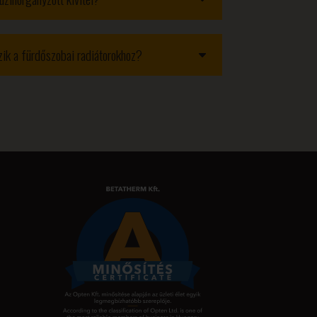
ozik a fürdőszobai radiátorokhoz?