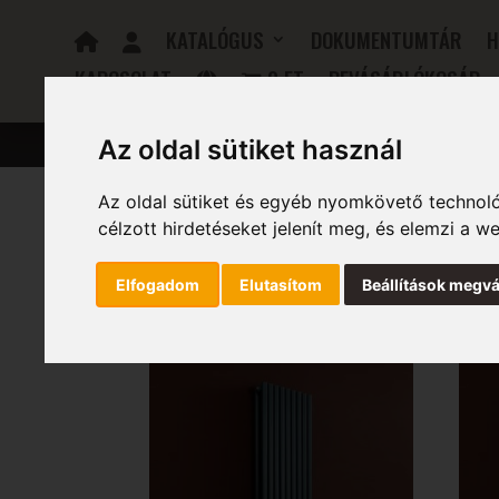
KATALÓGUS
DOKUMENTUMTÁR
H
KAPCSOLAT
0 FT
BEVÁSÁRLÓKOSÁR
FÜRDŐSZOBAI RADIÁTOROK
ELEKTROMOS RADIÁTOR
Az oldal sütiket használ
Az oldal sütiket és egyéb nyomkövető technoló
célzott hirdetéseket jelenít meg, és elemzi a 
Kezdőlap
/ Szélesség (mm) termék / 425
425
Elfogadom
Elutasítom
Beállítások megvá
Mind a(z) 6 találat megjelenítve