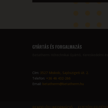
GYÁRTÁS ÉS FORGALMAZÁS
Betatherm Hőtechnikai Gyártó, Kereskedelmi és
Cím:
3527 Miskolc, Sajószigeti út. 2.
Telefon:
+36 46 432-266
Email:
betatherm@betatherm.hu
RENDELÉSI INFORMÁCIÓ
FIZETÉSI FELTÉTE