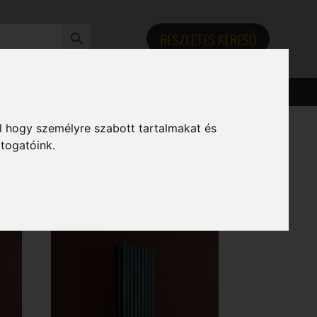
RÉSZLETES KERESŐ
l hogy személyre szabott tartalmakat és
átogatóink.