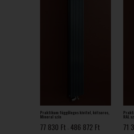
415 Ft
Praktikum függőleges kivitel, kétsoros,
Prakti
Mineral szín
RAL sz
Ártartomány:
77 830
Ft
486 872
Ft
71 
–
77