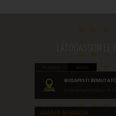
830 Ft
-
486
872 Ft
LÁTOGASSON EL 
Budapest
Miskolc
BUDAPESTI BEMUTAT
H-1222 Budapest, Háros u. 12.
|
+
VÁSÁRLÁSI INFORMÁCIÓK