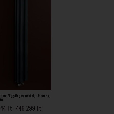
497 Ft
kum függőleges kivitel, kétsoros,
ín
Ártartomány:
344
Ft
446 299
Ft
–
71