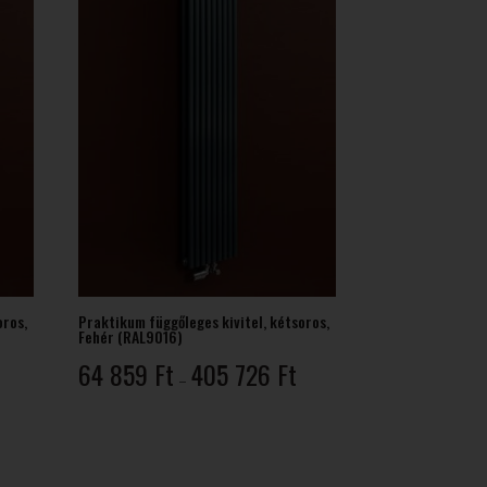
oros,
Praktikum függőleges kivitel, kétsoros,
Fehér (RAL9016)
Ártartomány:
Ártartomány:
64 859
Ft
405 726
Ft
–
40
64
337 Ft
859 Ft
-
-
302
405