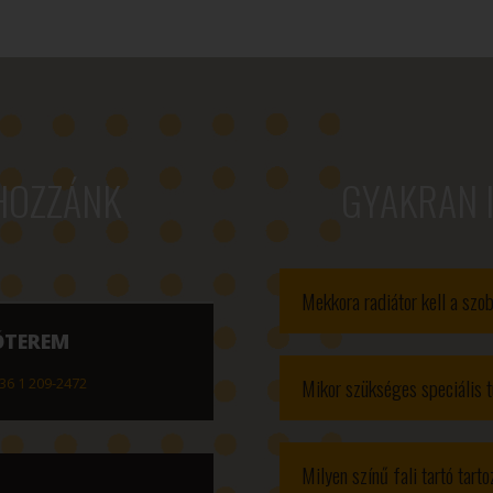
344 Ft
-
446
299 Ft
HOZZÁNK
GYAKRAN 
Mekkora radiátor kell a sz
ÓTEREM
Mikor szükséges speciális t
36 1 209-2472
Milyen színű fali tartó tart