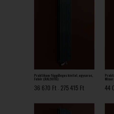
Praktikum függőleges kivitel, egysoros,
Prakti
Fehér (RAL9016)
Minera
Ártartomány:
36 670
Ft
275 415
Ft
44 
–
36
670 Ft
-
275