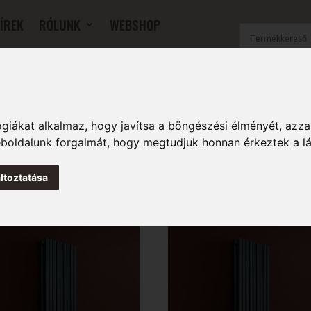
ÍREK
RÓLUNK
WEBSHOP
OK
SZOBAI RADIÁTOROK
FŰTŐFALAK
TARTOZÉKOK
giákat alkalmaz, hogy javítsa a böngészési élményét, azza
weboldalunk forgalmát, hogy megtudjuk honnan érkeztek a l
ltoztatása