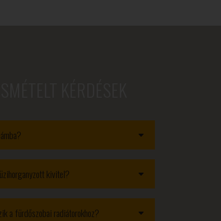
ISMÉTELT KÉRDÉSEK
obámba?
üzihorganyzott kivitel?
ozik a fürdőszobai radiátorokhoz?