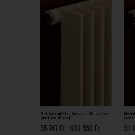
126 Ft
Metrum radiátor, kétsoros, Mineral szín
Metru
(oszt.tav. 40mm)
(oszt
Ártartomány:
55 747
Ft
633 558
Ft
51 
–
55