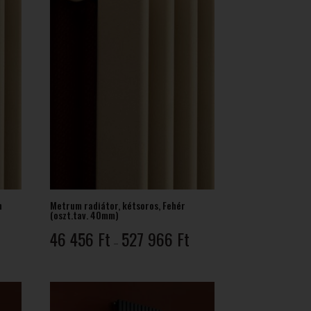
n
Metrum radiátor, kétsoros, Fehér
(oszt.tav. 40mm)
Ártartomány:
Ártartomány:
46 456
Ft
527 966
Ft
–
40
46
379 Ft
456 Ft
-
447
527