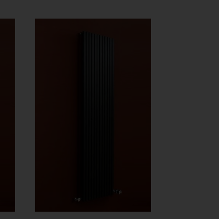
426 Ft
909 Ft
-
248
297
239 Ft
886 Ft