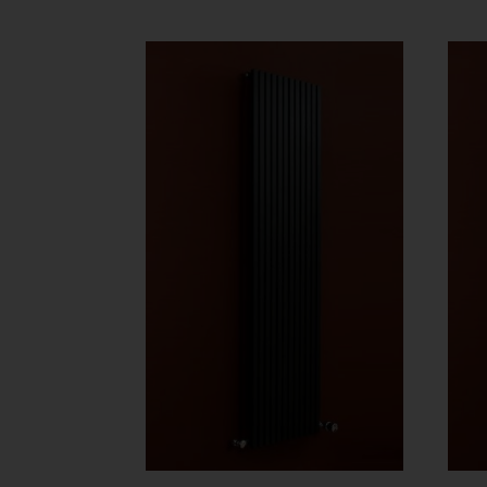
747 Ft
-
633
558 Ft