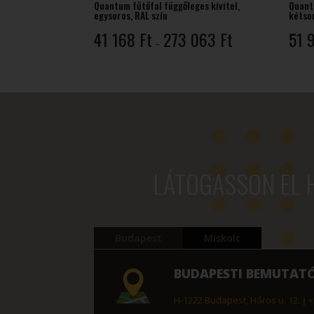
Quantum fűtőfal függőleges kivitel,
Quantu
egysoros, RAL szín
kétso
Ártartomány:
41 168
Ft
273 063
Ft
51 
–
41
168 Ft
-
273
063 Ft
LÁTOGASSON EL 
Budapest
Miskolc
BUDAPESTI BEMUTAT
H-1222 Budapest, Háros u. 12.
|
+