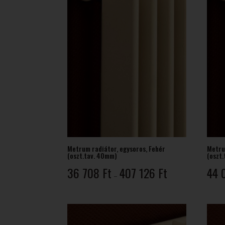
Metrum radiátor, egysoros, Fehér
Metru
(oszt.tav. 40mm)
(oszt
Ártartomány:
36 708
Ft
407 126
Ft
44 
–
36
708 Ft
-
407