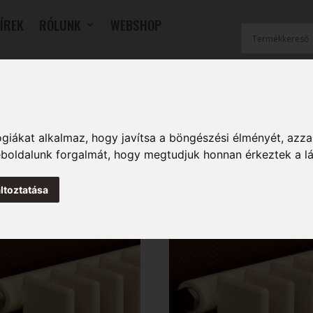
ÍREK
RÓLUNK
WEBSHOP
OK
SZOBAI RADIÁTOROK
FŰTŐFALAK
TARTOZÉKOK
giákat alkalmaz, hogy javítsa a böngészési élményét, azza
weboldalunk forgalmát, hogy megtudjuk honnan érkeztek a l
ltoztatása