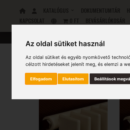
KATALÓGUS
DOKUMENTUMTÁR
H
KAPCSOLAT
0 FT
BEVÁSÁRLÓKOSÁR
FÜRDŐSZOBAI RADIÁTOROK
ELEKTROMOS RADIÁTOR
Az oldal sütiket használ
Az oldal sütiket és egyéb nyomkövető technoló
Kezdőlap
/ Szélesség (mm) termék / 365
célzott hirdetéseket jelenít meg, és elemzi a 
365
Elfogadom
Elutasítom
Beállítások megvá
Mind a(z) 12 találat megjelenítve