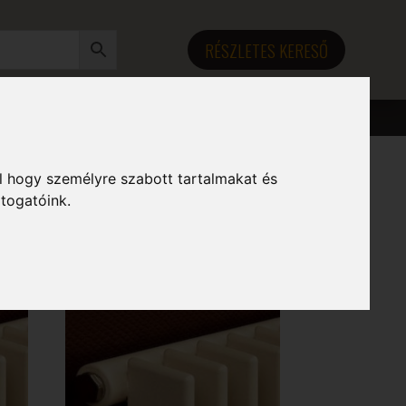
RÉSZLETES KERESŐ
l hogy személyre szabott tartalmakat és
átogatóink.