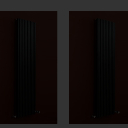
101 Ft
-
-
580
762 Ft