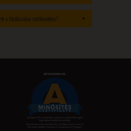
ozik a fürdőszobai radiátorokhoz?