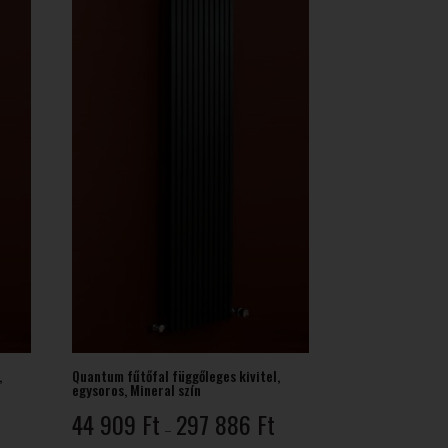
839 Ft
966 Ft
,
Quantum fűtőfal függőleges kivitel,
egysoros, Mineral szín
Ártartomány:
Ártartomány:
44 909
Ft
297 886
Ft
–
37
44