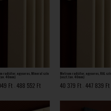
m radiátor, egysoros, Mineral szín
Metrum radiátor, egysoros, RAL szí
.tav. 40mm)
(oszt.tav. 40mm)
Ártartomány:
049
Ft
488 552
Ft
40 379
Ft
447 839
Ft
–
–
44
049 Ft
-
-
488