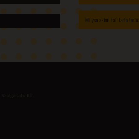
Milyen színű fali tartó tart
 Szolgáltató Kft.