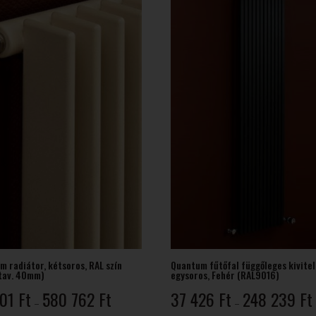
552 Ft
m radiátor, kétsoros, RAL szín
Quantum fűtőfal függőleges kivitel
.tav. 40mm)
egysoros, Fehér (RAL9016)
Ártartomány:
101
Ft
580 762
Ft
37 426
Ft
248 239
Ft
–
–
51