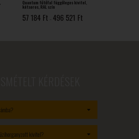
,
Quantum fűtőfal függőleges kivitel,
kétsoros, RAL szín
rtartomány:
Ártartomány:
57 184
Ft
496 521
Ft
–
62
57
83 Ft
184 Ft
-
541
496
61 Ft
521 Ft
ISMÉTELT KÉRDÉSEK
obámba?
üzihorganyzott kivitel?