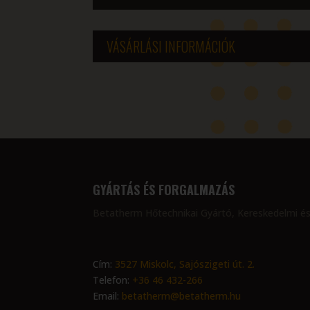
VÁSÁRLÁSI INFORMÁCIÓK
GYÁRTÁS ÉS FORGALMAZÁS
Betatherm Hőtechnikai Gyártó, Kereskedelmi és
Cím:
3527 Miskolc, Sajószigeti út. 2.
Telefon:
+36 46 432-266
Email:
betatherm@betatherm.hu