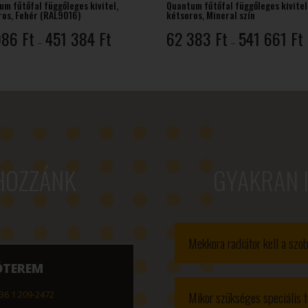
m fűtőfal függőleges kivitel,
Quantum fűtőfal függőleges kivitel
ros, Fehér (RAL9016)
kétsoros, Mineral szín
Ártartomány:
Á
986
Ft
451 384
Ft
62 383
Ft
541 661
Ft
–
–
51
986 Ft
3
-
-
451
384 Ft
6
HOZZÁNK
GYAKRAN 
Mekkora radiátor kell a sz
ÓTEREM
Mikor szükséges speciális t
36 1 209-2472