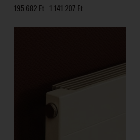
Ártartomány:
195 682
Ft
1 141 207
Ft
–
195
682 Ft
-
1
141
207 Ft