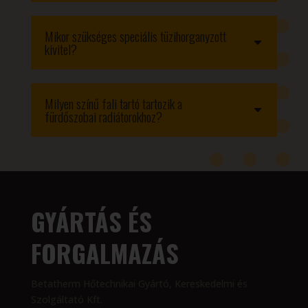
Mikor szükséges speciális tüzihorganyzott
kivitel?
Milyen színű fali tartó tartozik a
fürdőszobai radiátorokhoz?
GYÁRTÁS ÉS
FORGALMAZÁS
Betatherm Hőtechnikai Gyártó, Kereskedelmi és
Szolgáltató Kft.