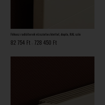
Fókusz radiátorok vízszintes kivitel, dupla, RAL szín
Ártartomány:
82 754
Ft
728 450
Ft
–
82
754 Ft
-
728
450 Ft