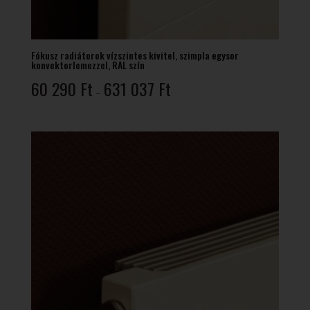
Fókusz radiátorok vízszintes kivitel, szimpla egysor
konvektorlemezzel, RAL szín
Ártartomány:
60 290
Ft
631 037
Ft
–
60
290 Ft
-
631
037 Ft