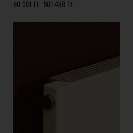
Ártartomány:
86 561
Ft
561 488
Ft
–
86
561 Ft
-
561
488 Ft