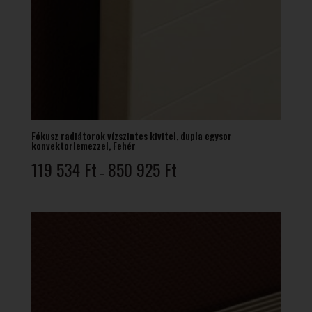
Fókusz radiátorok vízszintes kivitel, dupla egysor
konvektorlemezzel, Fehér
Ártartomány:
119 534
Ft
850 925
Ft
–
119
534 Ft
-
850
925 Ft