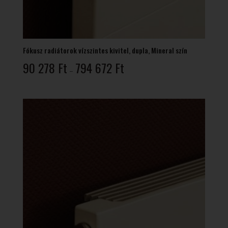
Fókusz radiátorok vízszintes kivitel, dupla, Mineral szín
Ártartomány:
90 278
Ft
794 672
Ft
–
90
278 Ft
-
794
672 Ft