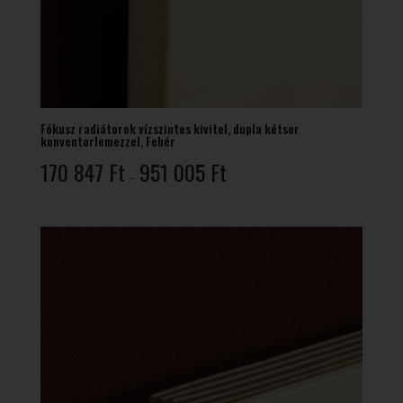
Fókusz radiátorok vízszintes kivitel, dupla kétsor
konventorlemezzel, Fehér
Ártartomány:
170 847
Ft
951 005
Ft
–
170
847 Ft
-
951
005 Ft