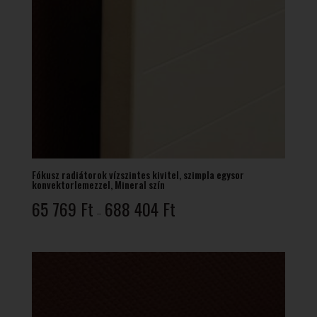
Fókusz radiátorok vízszintes kivitel, szimpla egysor
konvektorlemezzel, Mineral szín
Ártartomány:
65 769
Ft
688 404
Ft
–
65
769 Ft
-
688
404 Ft