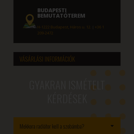
BUDAPESTI
BEMUTATÓTEREM
H-1222 Budapest, Háros u. 12.
|
+36 1
209-2472
VÁSÁRLÁSI INFORMÁCIÓK
GYAKRAN ISMÉTELT
KÉRDÉSEK
Mekkora radiátor kell a szobámba?