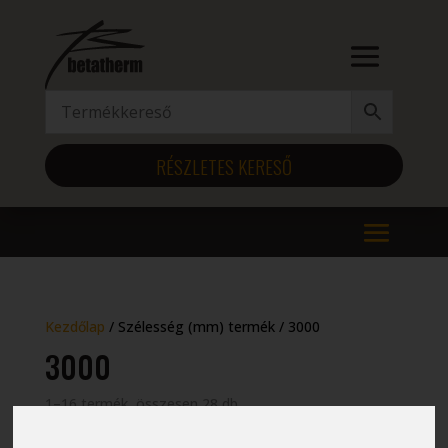
RÉSZLETES KERESŐ
Kezdőlap
/ Szélesség (mm) termék / 3000
3000
1–16 termék, összesen 28 db