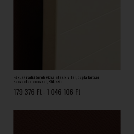
Fókusz radiátorok vízszintes kivitel, dupla kétsor
konventorlemezzel, RAL szín
Ártartomány:
179 376
Ft
1 046 106
Ft
–
179
376 Ft
-
1
046
106 Ft