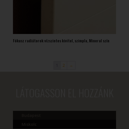
Fókusz radiátorok vízszintes kivitel, szimpla, Mineral szín
1
2
→
LÁTOGASSON EL HOZZÁNK
Budapest
Miskolc