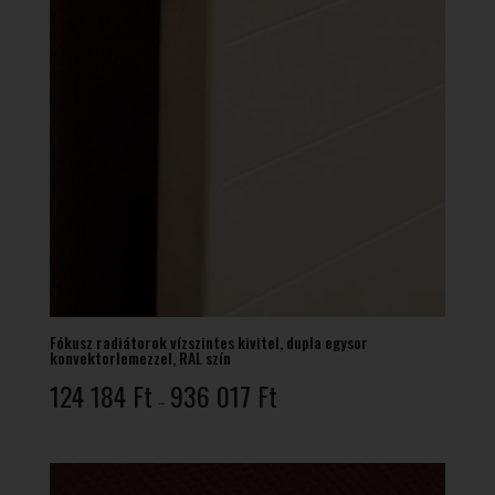
Fókusz radiátorok vízszintes kivitel, dupla egysor
konvektorlemezzel, RAL szín
Ártartomány:
124 184
Ft
936 017
Ft
–
124
184 Ft
-
936