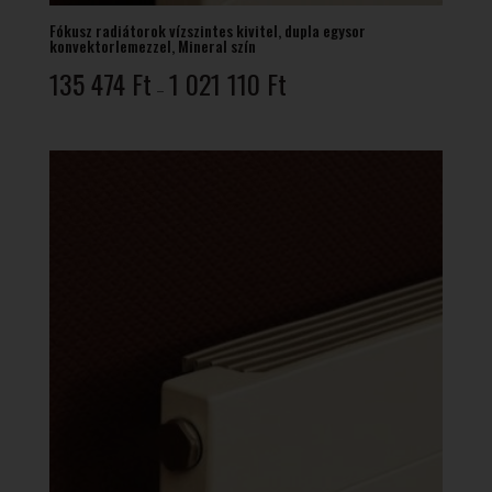
Fókusz radiátorok vízszintes kivitel, dupla egysor
konvektorlemezzel, Mineral szín
Ártartomány:
135 474
Ft
1 021 110
Ft
–
135
474 Ft
-
1
021
110 Ft