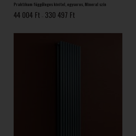
Praktikum függőleges kivitel, egysoros, Mineral szín
Ártartomány:
44 004
Ft
330 497
Ft
–
44
004 Ft
-
330
497 Ft