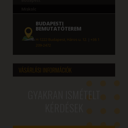
Budapest
Miskolc
BUDAPESTI
BEMUTATÓTEREM
H-1222 Budapest, Háros u. 12.
|
+36 1
209-2472
VÁSÁRLÁSI INFORMÁCIÓK
GYAKRAN ISMÉTELT
KÉRDÉSEK