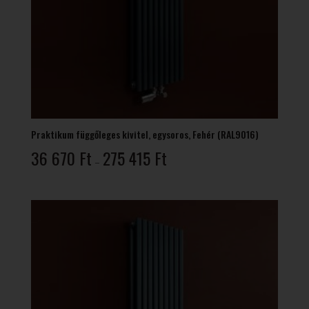
Praktikum függőleges kivitel, egysoros, Fehér (RAL9016)
Ártartomány:
36 670
Ft
275 415
Ft
–
36
670 Ft
-
275
415 Ft