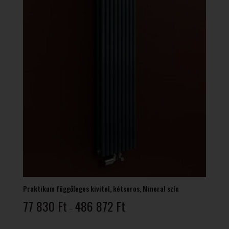
Praktikum függőleges kivitel, kétsoros, Mineral szín
Ártartomány:
77 830
Ft
486 872
Ft
–
77
830 Ft