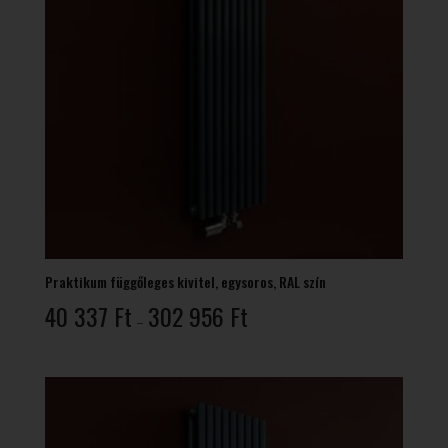
Praktikum függőleges kivitel, egysoros, RAL szín
Ártartomány:
40 337
Ft
302 956
Ft
–
40
337 Ft
-
302
956 Ft