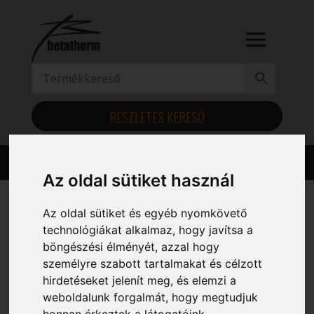
RÉSZLETES KERESŐ
Az oldal sütiket használ
Az oldal sütiket és egyéb nyomkövető
Kezdőlap
/ Szélesség (mm) termék / 235
technológiákat alkalmaz, hogy javítsa a
böngészési élményét, azzal hogy
235
személyre szabott tartalmakat és célzott
hirdetéseket jelenít meg, és elemzi a
Mind a(z) 6 találat megjelenítve
weboldalunk forgalmát, hogy megtudjuk
honnan érkeztek a látogatóink.