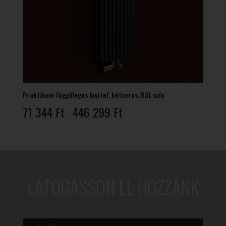
Praktikum függőleges kivitel, kétsoros, RAL szín
Ártartomány:
71 344
Ft
446 299
Ft
–
71
344 Ft
-
446
299 Ft
LÁTOGASSON EL HOZZÁNK