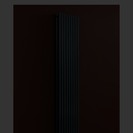
-
486
872 Ft