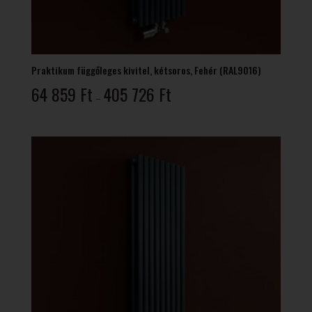
Praktikum függőleges kivitel, kétsoros, Fehér (RAL9016)
Ártartomány:
64 859
Ft
405 726
Ft
–
64
859 Ft
-
405
726 Ft