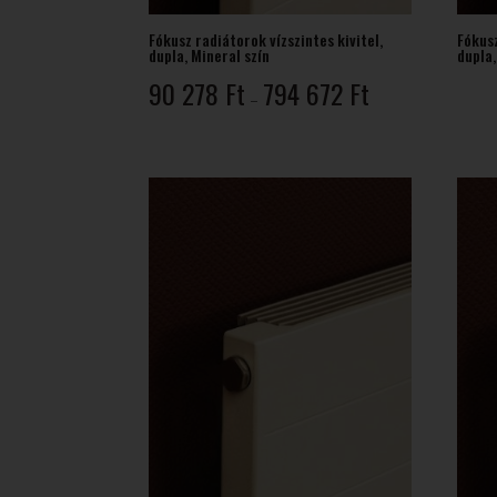
Fókusz radiátorok vízszintes kivitel,
Fókusz
dupla, Mineral szín
dupla,
Ártartomány:
90 278
Ft
794 672
Ft
–
90
278 Ft
-
794
672 Ft