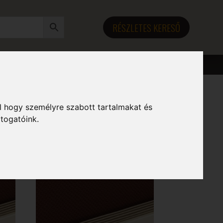
RÉSZLETES KERESŐ
l hogy személyre szabott tartalmakat és
átogatóink.