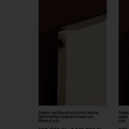
925 Ft
Fókusz radiátorok vízszintes kivitel,
Fókusz
dupla kétsor konventorlemezzel,
dupla
Mineral szín
szín
Ártartomány: