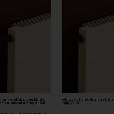
021
110 Ft
 radiátorok vízszintes kivitel,
Fókusz radiátorok vízszintes kivitel
 kétsor konventorlemezzel, RAL
dupla, Fehér
Ártartomány: