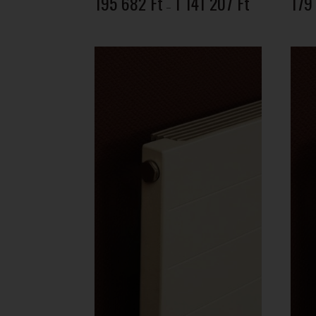
195 682
Ft
1 141 207
Ft
179
–
195
682 Ft
-
1
141
207 Ft