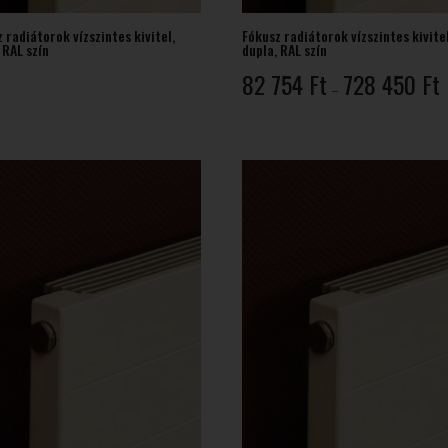
 radiátorok vízszintes kivitel,
Fókusz radiátorok vízszintes kivitel
 RAL szín
dupla, RAL szín
Á
82 754
Ft
728 450
Ft
–
8
7
-
7
4