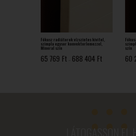
Fókusz radiátorok vízszintes kivitel,
Fókusz
szimpla egysor konvektorlemezzel,
szimp
Mineral szín
szín
Ártartomány:
65 769
Ft
688 404
Ft
60 
–
65
769 Ft
-
688
404 Ft
LÁTOGASSON EL 