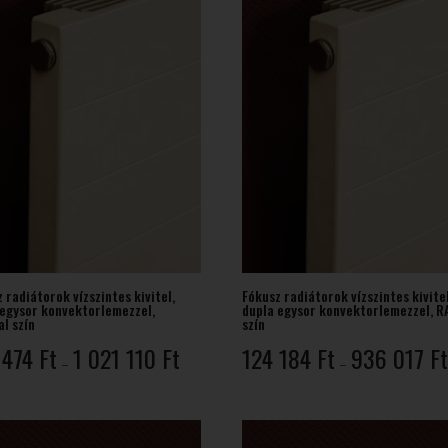
 radiátorok vízszintes kivitel,
Fókusz radiátorok vízszintes kivitel
 egysor konvektorlemezzel,
dupla egysor konvektorlemezzel, R
l szín
szín
Ártartomány:
 474
Ft
1 021 110
Ft
124 184
Ft
936 017
F
–
–
135
474 Ft
-
1