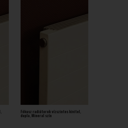
005 Ft
017 Ft
,
Fókusz radiátorok vízszintes kivitel,
dupla, Mineral szín