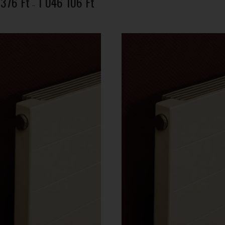
 376
Ft
1 046 106
Ft
–
179
376 Ft
-
1
046
106 Ft