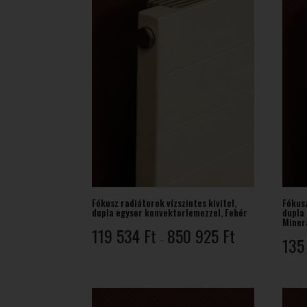
Fókusz radiátorok vízszintes kivitel,
Fókusz
dupla egysor konvektorlemezzel, Fehér
dupla
Minera
Ártartomány:
119 534
Ft
850 925
Ft
–
135
119
534 Ft
-
850