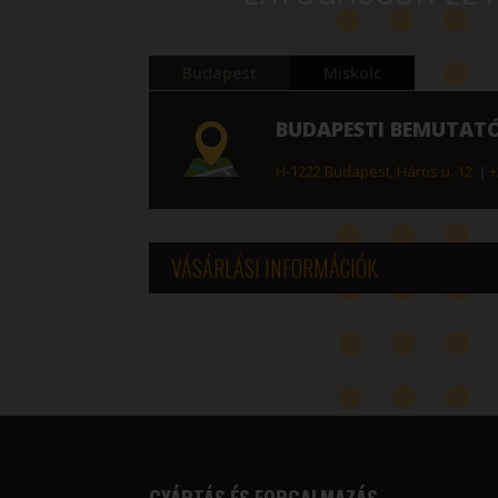
Budapest
Miskolc
BUDAPESTI BEMUTAT
H-1222 Budapest, Háros u. 12.
|
+
VÁSÁRLÁSI INFORMÁCIÓK
GYÁRTÁS ÉS FORGALMAZÁS