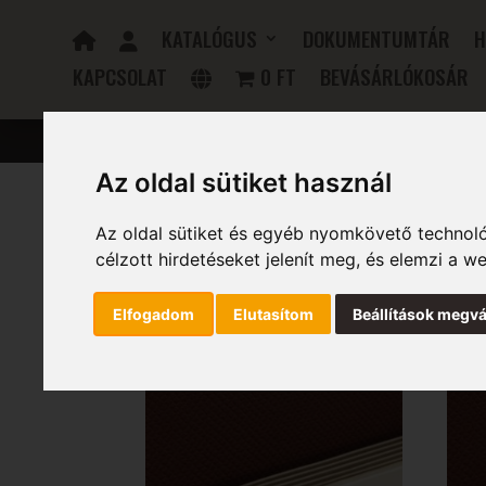
KATALÓGUS
DOKUMENTUMTÁR
H
KAPCSOLAT
0 FT
BEVÁSÁRLÓKOSÁR
FÜRDŐSZOBAI RADIÁTOROK
ELEKTROMOS RADIÁTOR
Az oldal sütiket használ
Az oldal sütiket és egyéb nyomkövető technoló
Kezdőlap
/ Szélesség (mm) termék / 2300
célzott hirdetéseket jelenít meg, és elemzi a 
2300
Elfogadom
Elutasítom
Beállítások megvá
1–16 termék, összesen 31 db