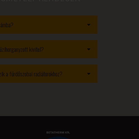
obámba?
üzihorganyzott kivitel?
ozik a fürdőszobai radiátorokhoz?