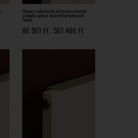
,
Fókusz radiátorok vízszintes kivitel,
szimpla egysor konvektorlemezzel,
Fehér
rtartomány:
Ártartomány:
86 561
Ft
561 488
Ft
2
–
86
54 Ft
561 Ft
-
28
561
50 Ft
488 Ft