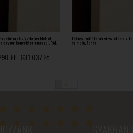
 radiátorok vízszintes kivitel,
Fókusz radiátorok vízszintes kivitel
la egysor konvektorlemezzel, RAL
szimpla, Fehér
Ártartomány:
290
Ft
631 037
Ft
–
60
290 Ft
-
631
1
2
→
037 Ft
HOZZÁNK
GYAKRAN 