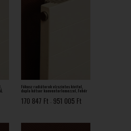
,
Fókusz radiátorok vízszintes kivitel,
AL
dupla kétsor konventorlemezzel, Fehér
Ártartomány:
170 847
Ft
951 005
Ft
Ártartomány:
t
–
170
124
847 Ft
184 Ft
-
-
951
936