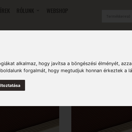
ÍREK
RÓLUNK
WEBSHOP
OK
SZOBAI RADIÁTOROK
FŰTŐFALAK
TARTOZÉKOK
giákat alkalmaz, hogy javítsa a böngészési élményét, azza
weboldalunk forgalmát, hogy megtudjuk honnan érkeztek a l
ltoztatása