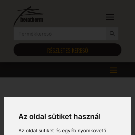
RÉSZLETES KERESŐ
Kezdőlap
/ Szélesség (mm) termék / 2005
2005
Az oldal sütiket használ
Mind a(z) 12 találat megjelenítve
Az oldal sütiket és egyéb nyomkövető