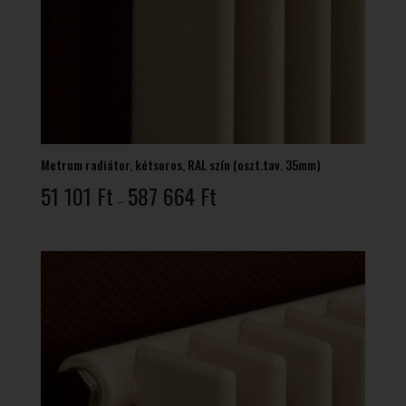
Metrum radiátor, kétsoros, RAL szín (oszt.tav. 35mm)
Ártartomány:
51 101
Ft
587 664
Ft
–
51
101 Ft
-
587
664 Ft