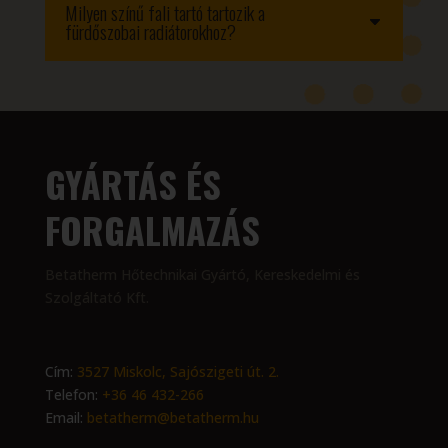
Milyen színű fali tartó tartozik a
fürdőszobai radiátorokhoz?
GYÁRTÁS ÉS
FORGALMAZÁS
Betatherm Hőtechnikai Gyártó, Kereskedelmi és
Szolgáltató Kft.
Cím:
3527 Miskolc, Sajószigeti út. 2.
Telefon:
+36 46 432-266
Email:
betatherm@betatherm.hu