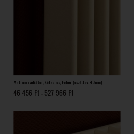
Metrum radiátor, kétsoros, Fehér (oszt.tav. 40mm)
Ártartomány:
46 456
Ft
527 966
Ft
–
46
456 Ft
-
527
966 Ft