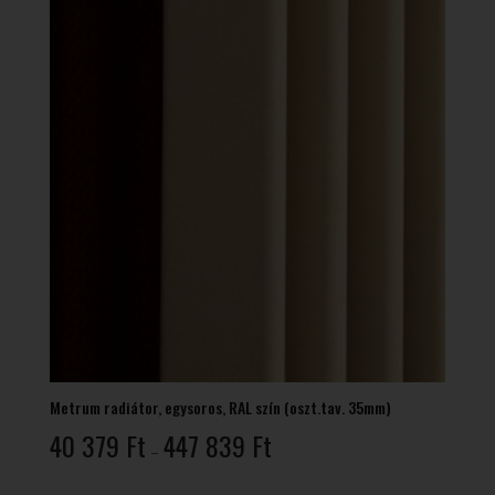
Metrum radiátor, egysoros, RAL szín (oszt.tav. 35mm)
Ártartomány:
40 379
Ft
447 839
Ft
–
40
379 Ft