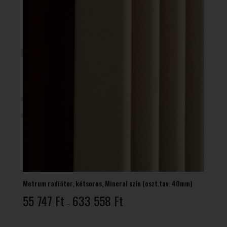
Metrum radiátor, kétsoros, Mineral szín (oszt.tav. 40mm)
Ártartomány:
55 747
Ft
633 558
Ft
–
55
747 Ft