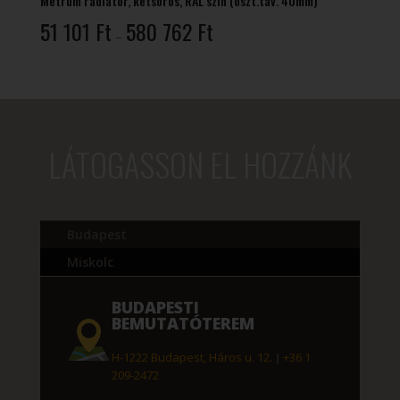
Metrum radiátor, kétsoros, RAL szín (oszt.tav. 40mm)
Ártartomány:
51 101
Ft
580 762
Ft
–
51
101 Ft
-
580
762 Ft
LÁTOGASSON EL HOZZÁNK
Budapest
Miskolc
BUDAPESTI
BEMUTATÓTEREM
H-1222 Budapest, Háros u. 12.
|
+36 1
209-2472