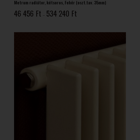
Metrum radiátor, kétsoros, Fehér (oszt.tav. 35mm)
Ártartomány:
46 456
Ft
534 240
Ft
–
46
456 Ft
-
534
240 Ft