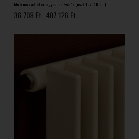
Metrum radiátor, egysoros, Fehér (oszt.tav. 40mm)
Ártartomány:
36 708
Ft
407 126
Ft
–
36
708 Ft
-
407
126 Ft