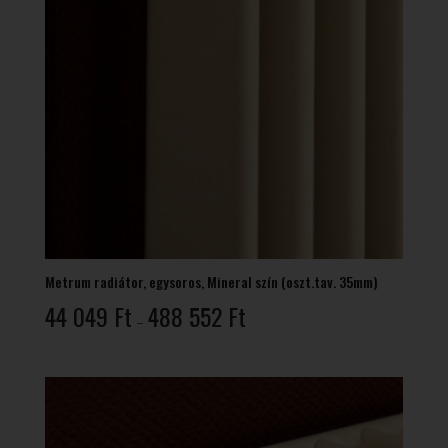
Metrum radiátor, egysoros, Mineral szín (oszt.tav. 35mm)
Ártartomány:
44 049
Ft
488 552
Ft
–
44
049 Ft
-
488
552 Ft