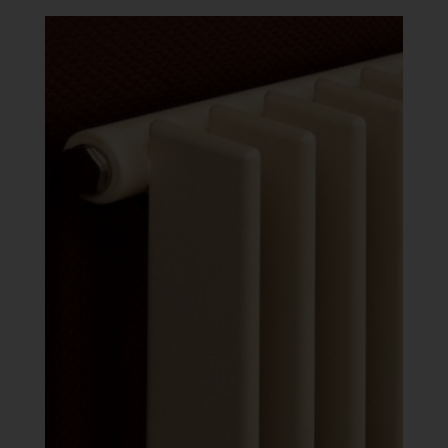
-
447
839 Ft