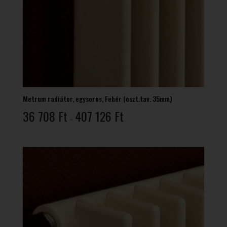
Metrum radiátor, egysoros, Fehér (oszt.tav. 35mm)
Ártartomány:
36 708
Ft
407 126
Ft
–
36
708 Ft
-
407
126 Ft