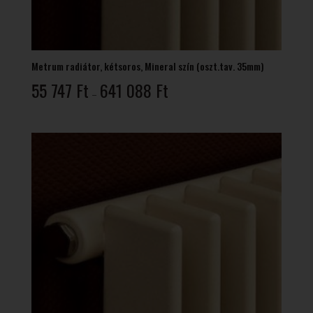
Metrum radiátor, kétsoros, Mineral szín (oszt.tav. 35mm)
Ártartomány:
55 747
Ft
641 088
Ft
–
55
747 Ft
-
641
088 Ft