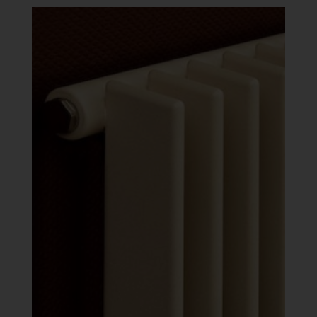
-
633
558 Ft