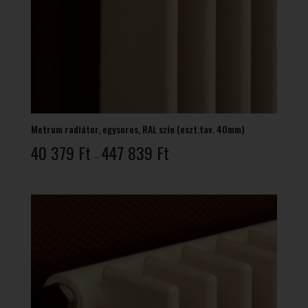
Metrum radiátor, egysoros, RAL szín (oszt.tav. 40mm)
Ártartomány:
40 379
Ft
447 839
Ft
–
40
379 Ft
-
447
839 Ft