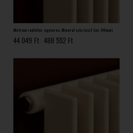
Metrum radiátor, egysoros, Mineral szín (oszt.tav. 40mm)
Ártartomány:
44 049
Ft
488 552
Ft
–
44
049 Ft
-
488
552 Ft