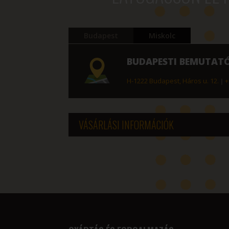
Budapest
Miskolc
BUDAPESTI BEMUTAT
H-1222 Budapest, Háros u. 12.
|
+
VÁSÁRLÁSI INFORMÁCIÓK