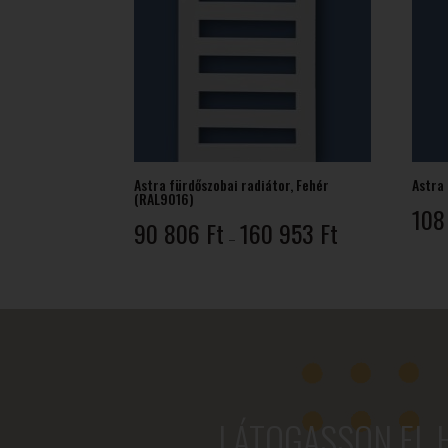
Astra fürdőszobai radiátor, Fehér
Astra 
(RAL9016)
108
Ártartomány:
90 806
Ft
160 953
Ft
–
90
806 Ft
-
160
953 Ft
LÁTOGASSON EL 