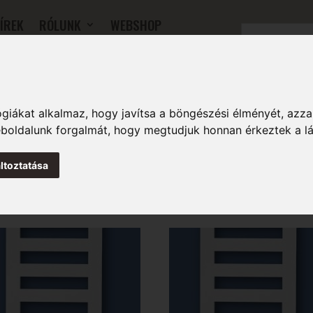
ÍREK
RÓLUNK
WEBSHOP
OK
SZOBAI RADIÁTOROK
FŰTŐFALAK
TARTOZÉKOK
giákat alkalmaz, hogy javítsa a böngészési élményét, azza
weboldalunk forgalmát, hogy megtudjuk honnan érkeztek a l
ltoztatása