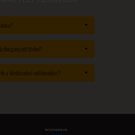
obámba?
üzihorganyzott kivitel?
ozik a fürdőszobai radiátorokhoz?