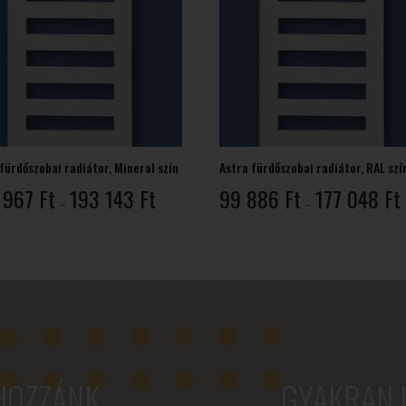
fürdőszobai radiátor, Mineral szín
Astra fürdőszobai radiátor, RAL szí
Ártartomány:
 967
Ft
193 143
Ft
99 886
Ft
177 048
Ft
–
–
108
967 Ft
-
-
193
143 Ft
HOZZÁNK
GYAKRAN 