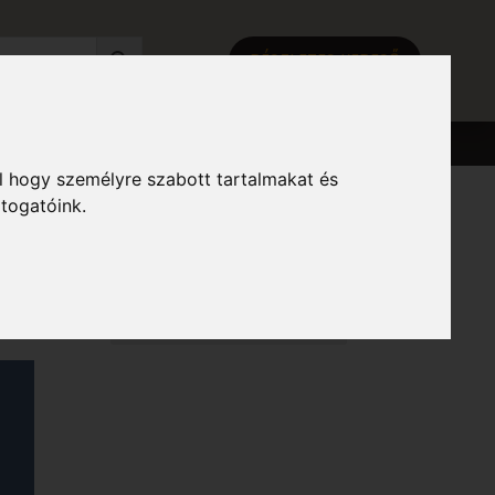
RÉSZLETES KERESŐ
l hogy személyre szabott tartalmakat és
átogatóink.