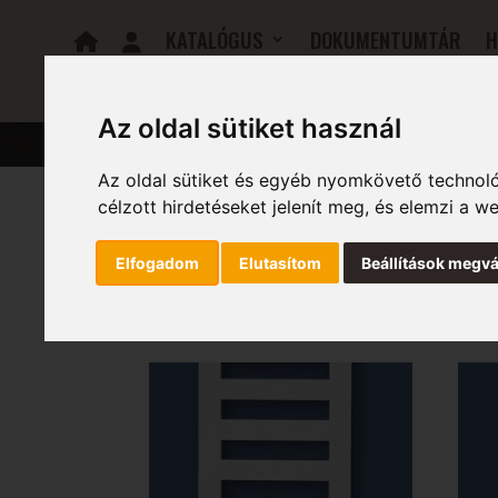
KATALÓGUS
DOKUMENTUMTÁR
H
KAPCSOLAT
0 FT
BEVÁSÁRLÓKOSÁR
Az oldal sütiket használ
FÜRDŐSZOBAI RADIÁTOROK
ELEKTROMOS RADIÁTOR
Az oldal sütiket és egyéb nyomkövető technoló
célzott hirdetéseket jelenít meg, és elemzi a 
Kezdőlap
/ Szélesség (mm) termék / 1890
Elfogadom
Elutasítom
Beállítások megvá
1890
Mind a(z) 3 találat megjelenítve