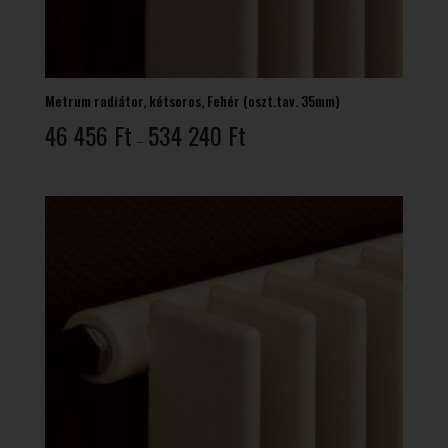
Metrum radiátor, kétsoros, Fehér (oszt.tav. 35mm)
Ártartomány:
46 456
Ft
534 240
Ft
–
46
456 Ft
-
534
240 Ft