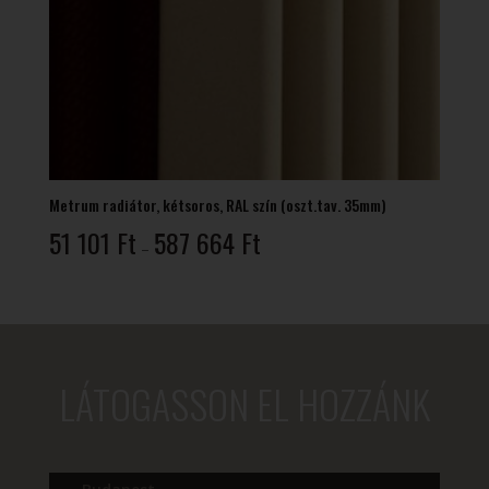
Metrum radiátor, kétsoros, RAL szín (oszt.tav. 35mm)
Ártartomány:
51 101
Ft
587 664
Ft
–
51
101 Ft
-
587
664 Ft
LÁTOGASSON EL HOZZÁNK