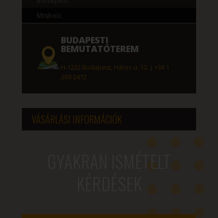
Budapest
Miskolc
BUDAPESTI
BEMUTATÓTEREM
H-1222 Budapest, Háros u. 12.
|
+36 1
209-2472
VÁSÁRLÁSI INFORMÁCIÓK
GYAKRAN ISMÉTELT
KÉRDÉSEK