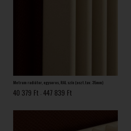
Metrum radiátor, egysoros, RAL szín (oszt.tav. 35mm)
Ártartomány:
40 379
Ft
447 839
Ft
–
40
379 Ft
-
447
839 Ft