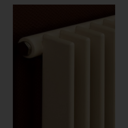
-
641
088 Ft