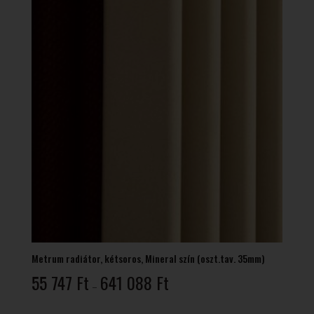
Metrum radiátor, kétsoros, Mineral szín (oszt.tav. 35mm)
Ártartomány:
55 747
Ft
641 088
Ft
–
55
747 Ft