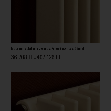
Metrum radiátor, egysoros, Fehér (oszt.tav. 35mm)
Ártartomány:
36 708
Ft
407 126
Ft
–
36
708 Ft
-
407
126 Ft