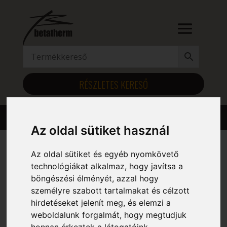
RÉSZLETES KERESŐ
Az oldal sütiket használ
Az oldal sütiket és egyéb nyomkövető
Kezdőlap
/ Szélesség (mm) termék / 1865
technológiákat alkalmaz, hogy javítsa a
böngészési élményét, azzal hogy
1865
személyre szabott tartalmakat és célzott
hirdetéseket jelenít meg, és elemzi a
Mind a(z) 6 találat megjelenítve
weboldalunk forgalmát, hogy megtudjuk
honnan érkeztek a látogatóink.