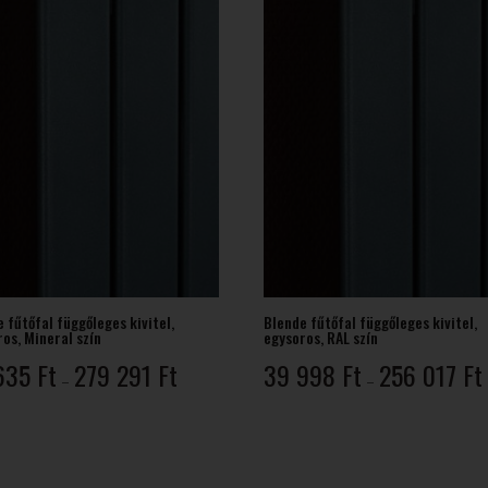
 fűtőfal függőleges kivitel,
Blende fűtőfal függőleges kivitel,
os, Mineral szín
egysoros, RAL szín
Ártartomány:
635
Ft
279 291
Ft
39 998
Ft
256 017
Ft
–
–
43
635 Ft
-
-
279