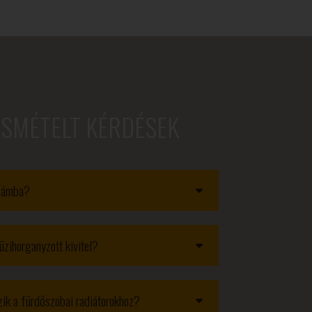
ISMÉTELT KÉRDÉSEK
obámba?
üzihorganyzott kivitel?
ozik a fürdőszobai radiátorokhoz?