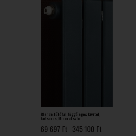
743 Ft
Blende fűtőfal függőleges kivitel,
kétsoros, Mineral szín
Ártartomány:
69 697
Ft
345 100
Ft
–
69