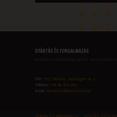
GYÁRTÁS ÉS FORGALMAZÁS
Betatherm Hőtechnikai Gyártó, Kereskedelmi és
Cím:
3527 Miskolc, Sajószigeti út. 2.
Telefon:
+36 46 432-266
Email:
betatherm@betatherm.hu
RENDELÉSI INFORMÁCIÓ
FIZETÉSI FELTÉTE