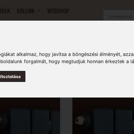
ÍREK
RÓLUNK
WEBSHOP
OK
SZOBAI RADIÁTOROK
FŰTŐFALAK
TARTOZÉKOK
giákat alkalmaz, hogy javítsa a böngészési élményét, azza
weboldalunk forgalmát, hogy megtudjuk honnan érkeztek a l
ltoztatása