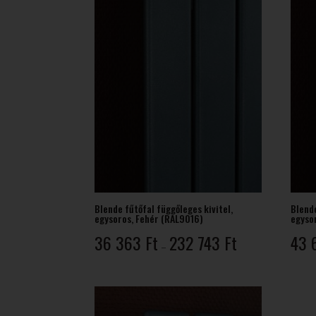
Blende fűtőfal függőleges kivitel,
Blende
egysoros, Fehér (RAL9016)
egysor
Ártartomány:
36 363
Ft
232 743
Ft
43 
–
36
363 Ft
-
232