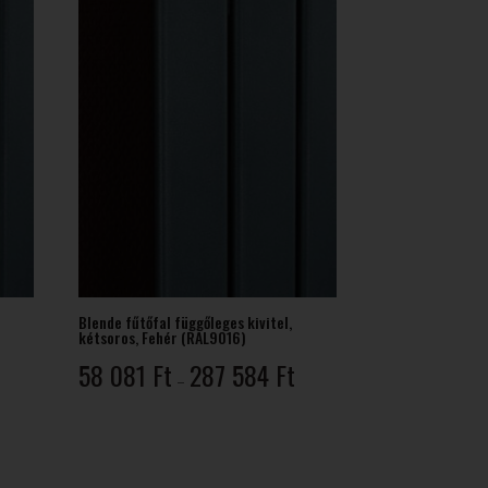
Blende fűtőfal függőleges kivitel,
kétsoros, Fehér (RAL9016)
Ártartomány:
Ártartomány:
58 081
Ft
287 584
Ft
–
39
58
998 Ft
081 Ft
-
256
287