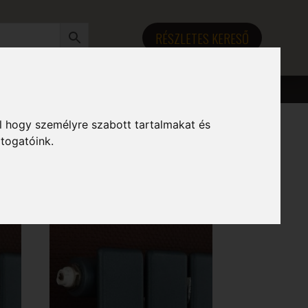
RÉSZLETES KERESŐ
l hogy személyre szabott tartalmakat és
átogatóink.