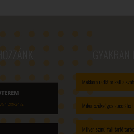
HOZZÁNK
GYAKRAN 
Mekkora radiátor kell a sz
ÓTEREM
Mikor szükséges speciális t
36 1 209-2472
Milyen színű fali tartó tart