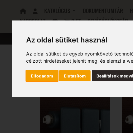
KATALÓGUS
DOKUMENTUMTÁR
H
KAPCSOLAT
0 FT
BEVÁSÁRLÓKOSÁR
FÜRDŐSZOBAI RADIÁTOROK
ELEKTROMOS RADIÁTOR
Az oldal sütiket használ
Az oldal sütiket és egyéb nyomkövető technoló
célzott hirdetéseket jelenít meg, és elemzi a 
Kezdőlap
/ Szélesség (mm) termék / 1549
1549
Elfogadom
Elutasítom
Beállítások megvá
Mind a(z) 5 találat megjelenítve