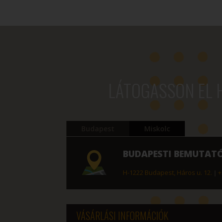
697 Ft
-
345
100 Ft
LÁTOGASSON EL 
Budapest
Miskolc
BUDAPESTI BEMUTAT
H-1222 Budapest, Háros u. 12.
|
+
VÁSÁRLÁSI INFORMÁCIÓK