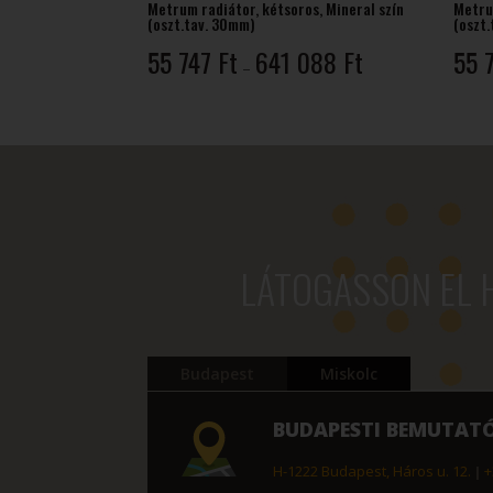
Metrum radiátor, kétsoros, Mineral szín
Metru
(oszt.tav. 30mm)
(oszt
Ártartomány:
55 747
Ft
641 088
Ft
55 
–
55
747 Ft
-
641
088 Ft
LÁTOGASSON EL 
Budapest
Miskolc
BUDAPESTI BEMUTAT
H-1222 Budapest, Háros u. 12.
|
+