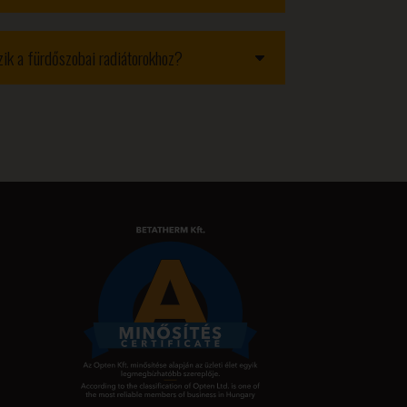
ozik a fürdőszobai radiátorokhoz?