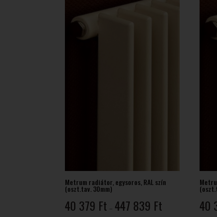
126 Ft
Metrum radiátor, egysoros, RAL szín
Metru
(oszt.tav. 30mm)
(oszt
Ártartomány:
40 379
Ft
447 839
Ft
40 
–
40