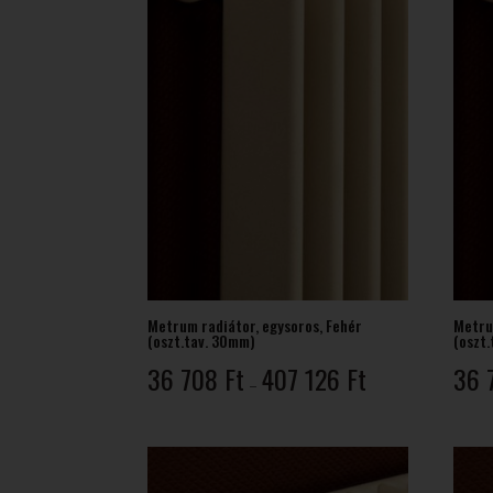
Metrum radiátor, egysoros, Fehér
Metru
(oszt.tav. 30mm)
(oszt
Ártartomány:
36 708
Ft
407 126
Ft
36 
–
36
708 Ft
-
407