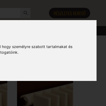
RÉSZLETES KERESŐ
l hogy személyre szabott tartalmakat és
átogatóink.