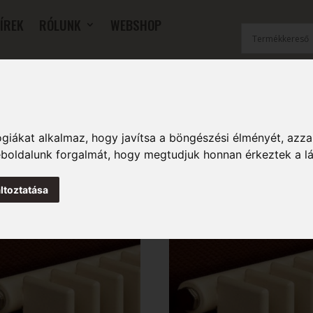
ÍREK
RÓLUNK
WEBSHOP
OK
SZOBAI RADIÁTOROK
FŰTŐFALAK
TARTOZÉKOK
giákat alkalmaz, hogy javítsa a böngészési élményét, azza
weboldalunk forgalmát, hogy megtudjuk honnan érkeztek a l
ltoztatása