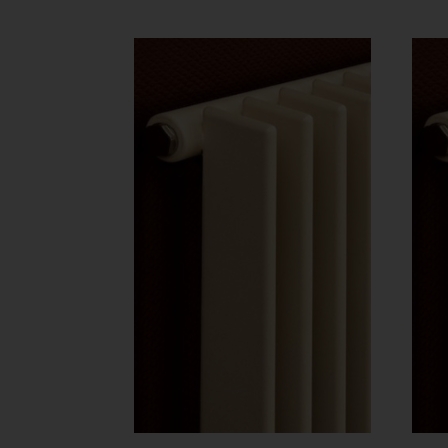
379 Ft
-
447
839 Ft