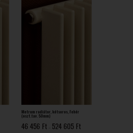
552 Ft
552 Ft
Metrum radiátor, kétsoros, Fehér
(oszt.tav. 50mm)
Ártartomány:
Ártartomány:
46 456
Ft
524 605
Ft
–
46
46