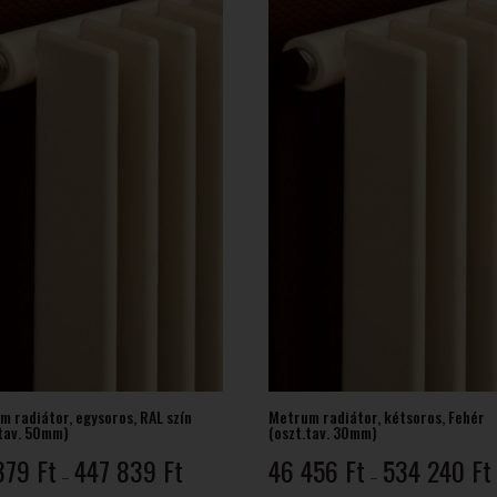
126 Ft
m radiátor, egysoros, RAL szín
Metrum radiátor, kétsoros, Fehér
.tav. 50mm)
(oszt.tav. 30mm)
Ártartomány:
379
Ft
447 839
Ft
46 456
Ft
534 240
Ft
–
–
40