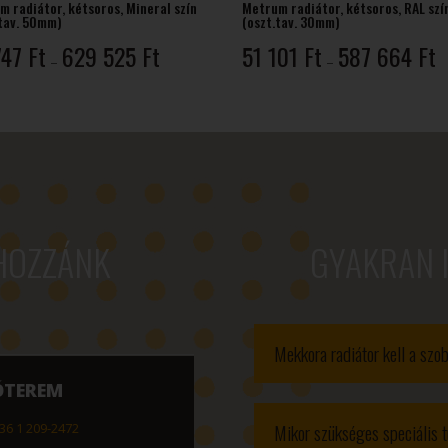
m radiátor, kétsoros, Mineral szín
Metrum radiátor, kétsoros, RAL szí
.tav. 50mm)
(oszt.tav. 30mm)
Ártartomány:
Á
747
Ft
629 525
Ft
51 101
Ft
587 664
Ft
–
–
55
5
747 Ft
1
-
-
629
5
525 Ft
6
HOZZÁNK
GYAKRAN 
Mekkora radiátor kell a sz
ÓTEREM
Mikor szükséges speciális t
36 1 209-2472