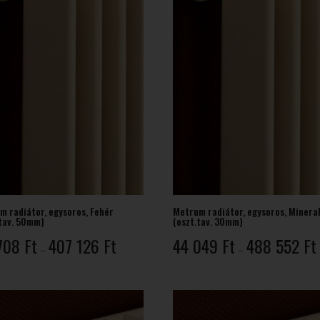
m radiátor, egysoros, Fehér
Metrum radiátor, egysoros, Mineral
.tav. 50mm)
(oszt.tav. 30mm)
Ártartomány:
708
Ft
407 126
Ft
44 049
Ft
488 552
Ft
–
–
36
708 Ft
-
-
407