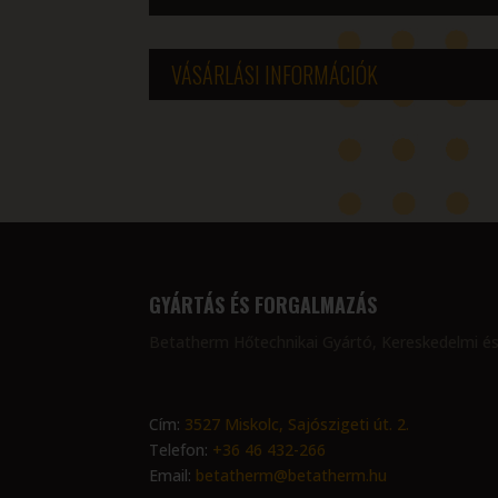
VÁSÁRLÁSI INFORMÁCIÓK
GYÁRTÁS ÉS FORGALMAZÁS
Betatherm Hőtechnikai Gyártó, Kereskedelmi és
Cím:
3527 Miskolc, Sajószigeti út. 2.
Telefon:
+36 46 432-266
Email:
betatherm@betatherm.hu