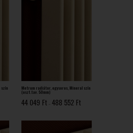
 szín
Metrum radiátor, egysoros, Mineral szín
(oszt.tav. 50mm)
Ártartomány:
Ártartomány:
44 049
Ft
488 552
Ft
–
44
44
049 Ft
049 Ft
-
488
488