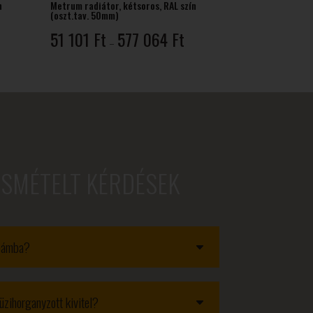
n
Metrum radiátor, kétsoros, RAL szín
(oszt.tav. 50mm)
rtartomány:
Ártartomány:
51 101
Ft
577 064
Ft
–
1
51
01 Ft
101 Ft
-
87
577
64 Ft
064 Ft
ISMÉTELT KÉRDÉSEK
obámba?
üzihorganyzott kivitel?