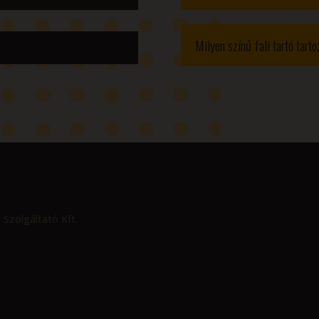
Milyen színű fali tartó tart
 Szolgáltató Kft.