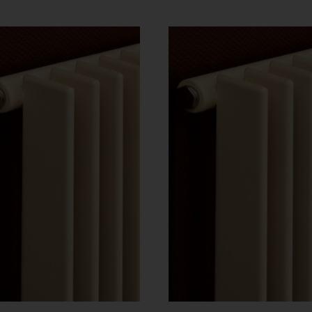
379 Ft
-
-
447
839 Ft