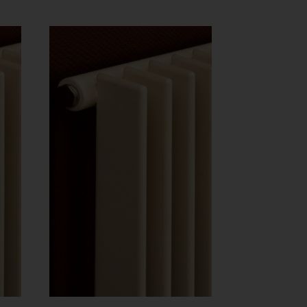
456 Ft
456 Ft
-
534
524
240 Ft
605 Ft