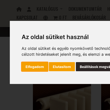
KATALÓGUS
DOKUMENTUMTÁR
H
KAPCSOLAT
0 FT
BEVÁSÁRLÓKOSÁR
FÜRDŐSZOBAI RADIÁTOROK
ELEKTROMOS RADIÁTOR
Az oldal sütiket használ
Az oldal sütiket és egyéb nyomkövető technoló
Kezdőlap
/ Szélesség (mm) termék / 1545
célzott hirdetéseket jelenít meg, és elemzi a 
1545
Elfogadom
Elutasítom
Beállítások megvá
Mind a(z) 12 találat megjelenítve