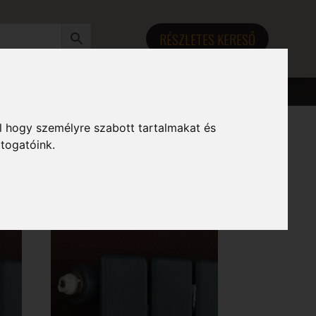
RÉSZLETES KERESŐ
l hogy személyre szabott tartalmakat és
átogatóink.