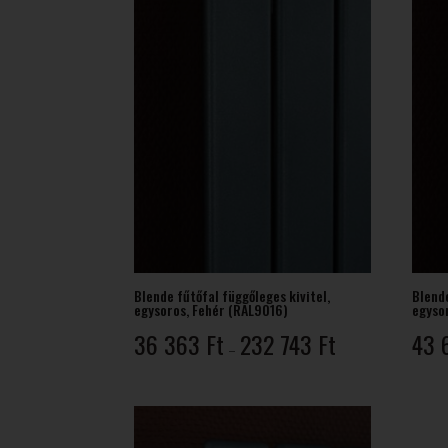
Blende fűtőfal függőleges kivitel,
Blende
egysoros, Fehér (RAL9016)
egysor
Ártartomány:
36 363
Ft
232 743
Ft
43 
–
36
363 Ft
-
232