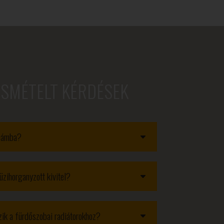
ISMÉTELT KÉRDÉSEK
obámba?
üzihorganyzott kivitel?
ozik a fürdőszobai radiátorokhoz?