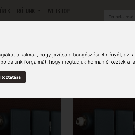
ÍREK
RÓLUNK
WEBSHOP
OK
SZOBAI RADIÁTOROK
FŰTŐFALAK
TARTOZÉKOK
giákat alkalmaz, hogy javítsa a böngészési élményét, azza
weboldalunk forgalmát, hogy megtudjuk honnan érkeztek a l
ltoztatása