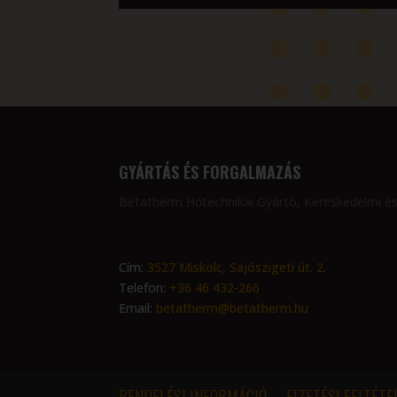
GYÁRTÁS ÉS FORGALMAZÁS
Betatherm Hőtechnikai Gyártó, Kereskedelmi és
Cím:
3527 Miskolc, Sajószigeti út. 2.
Telefon:
+36 46 432-266
Email:
betatherm@betatherm.hu
RENDELÉSI INFORMÁCIÓ
FIZETÉSI FELTÉTE