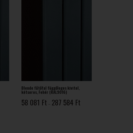
Blende fűtőfal függőleges kivitel,
kétsoros, Fehér (RAL9016)
Ártartomány:
Ártartomány:
58 081
Ft
287 584
Ft
–
39
58
998 Ft
081 Ft
-
256
287