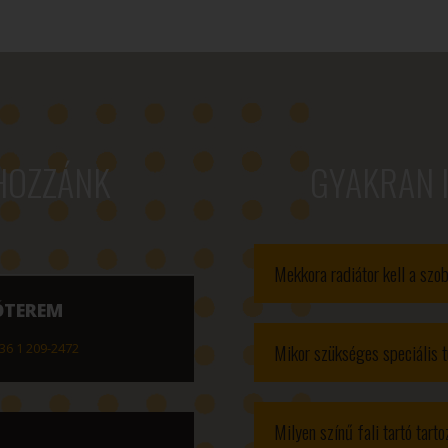
HOZZÁNK
GYAKRAN 
Mekkora radiátor kell a sz
ÓTEREM
Mikor szükséges speciális t
36 1 209-2472
Milyen színű fali tartó tart