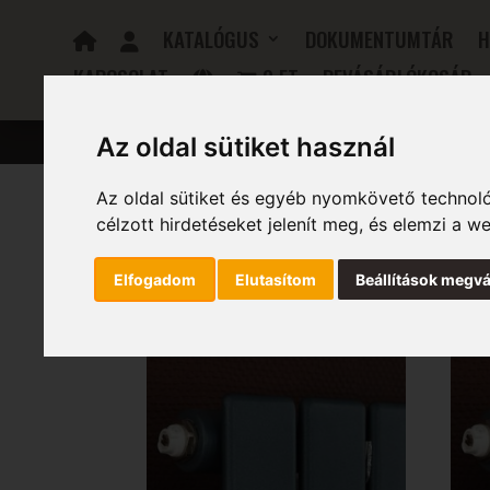
KATALÓGUS
DOKUMENTUMTÁR
H
KAPCSOLAT
0 FT
BEVÁSÁRLÓKOSÁR
FÜRDŐSZOBAI RADIÁTOROK
ELEKTROMOS RADIÁTOR
Az oldal sütiket használ
Az oldal sütiket és egyéb nyomkövető technoló
célzott hirdetéseket jelenít meg, és elemzi a 
Kezdőlap
/ Szélesség (mm) termék / 1494
1494
Elfogadom
Elutasítom
Beállítások megvá
Mind a(z) 5 találat megjelenítve