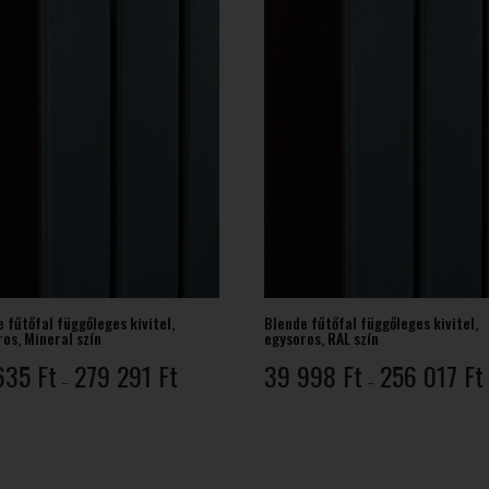
 fűtőfal függőleges kivitel,
Blende fűtőfal függőleges kivitel,
os, Mineral szín
egysoros, RAL szín
Ártartomány:
635
Ft
279 291
Ft
39 998
Ft
256 017
Ft
–
–
43
635 Ft
-
-
279