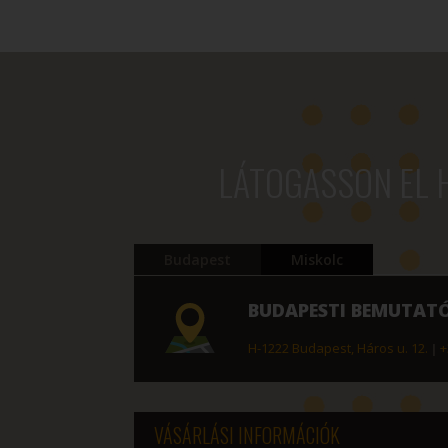
697 Ft
-
345
100 Ft
LÁTOGASSON EL 
Budapest
Miskolc
BUDAPESTI BEMUTAT
H-1222 Budapest, Háros u. 12.
|
+
VÁSÁRLÁSI INFORMÁCIÓK