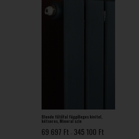
743 Ft
Blende fűtőfal függőleges kivitel,
kétsoros, Mineral szín
Ártartomány:
69 697
Ft
345 100
Ft
–
69