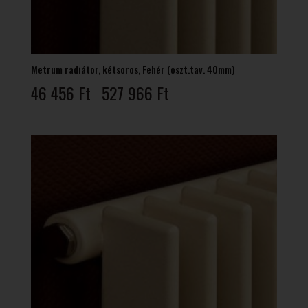
Metrum radiátor, kétsoros, Fehér (oszt.tav. 40mm)
Ártartomány:
46 456
Ft
527 966
Ft
–
46
456 Ft
-
527
966 Ft