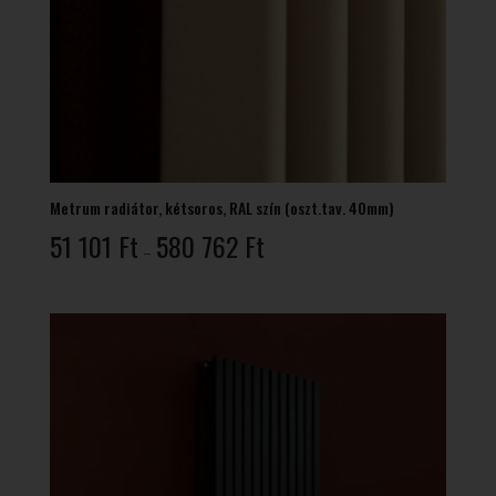
Metrum radiátor, kétsoros, RAL szín (oszt.tav. 40mm)
Ártartomány:
51 101
Ft
580 762
Ft
–
51
101 Ft
-
580
762 Ft