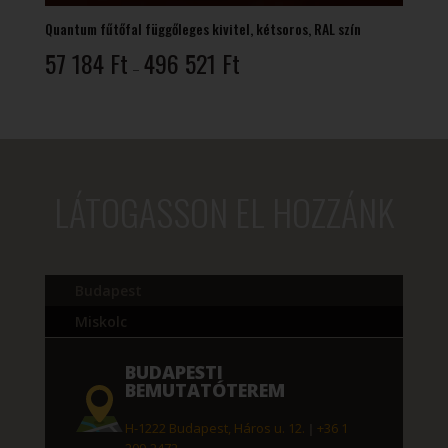
Quantum fűtőfal függőleges kivitel, kétsoros, RAL szín
Ártartomány:
57 184
Ft
496 521
Ft
–
57
184 Ft
-
496
521 Ft
LÁTOGASSON EL HOZZÁNK
Budapest
Miskolc
BUDAPESTI
BEMUTATÓTEREM
H-1222 Budapest, Háros u. 12.
|
+36 1
209-2472