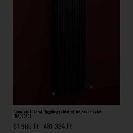
Quantum fűtőfal függőleges kivitel, kétsoros, Fehér
(RAL9016)
Ártartomány:
51 986
Ft
451 384
Ft
–
51