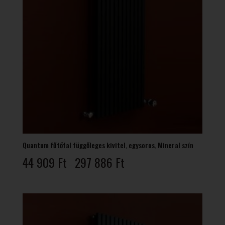
Quantum fűtőfal függőleges kivitel, egysoros, Mineral szín
Ártartomány:
44 909
Ft
297 886
Ft
–
44
909 Ft
-
297
886 Ft