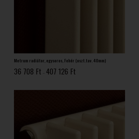
Metrum radiátor, egysoros, Fehér (oszt.tav. 40mm)
Ártartomány:
36 708
Ft
407 126
Ft
–
36
708 Ft
-
407
126 Ft