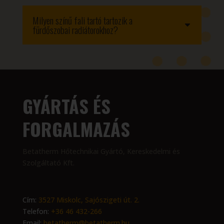
Milyen színű fali tartó tartozik a
fürdőszobai radiátorokhoz?
GYÁRTÁS ÉS
FORGALMAZÁS
Betatherm Hőtechnikai Gyártó, Kereskedelmi és
Szolgáltató Kft.
Cím:
3527 Miskolc, Sajószigeti út. 2.
Telefon:
+36 46 432-266
Email:
betatherm@betatherm.hu