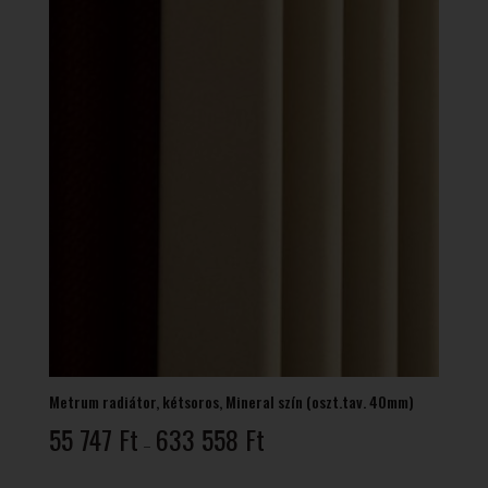
Metrum radiátor, kétsoros, Mineral szín (oszt.tav. 40mm)
Ártartomány:
55 747
Ft
633 558
Ft
–
55
747 Ft