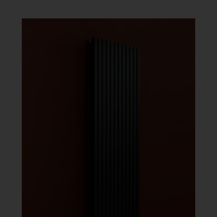
986 Ft
-
451
384 Ft