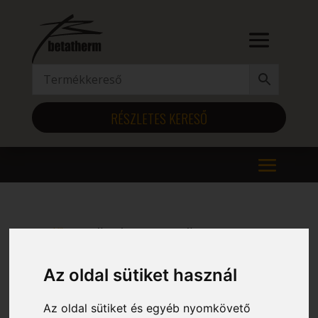
RÉSZLETES KERESŐ
Kezdőlap
/ Szélesség (mm) termék / 1325
1325
Az oldal sütiket használ
Mind a(z) 12 találat megjelenítve
Az oldal sütiket és egyéb nyomkövető