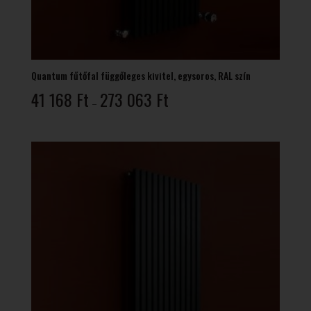
Quantum fűtőfal függőleges kivitel, egysoros, RAL szín
Ártartomány:
41 168
Ft
273 063
Ft
–
41
168 Ft
-
273
063 Ft