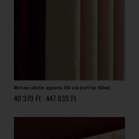
Metrum radiátor, egysoros, RAL szín (oszt.tav. 40mm)
Ártartomány:
40 379
Ft
447 839
Ft
–
40
379 Ft
-
447
839 Ft