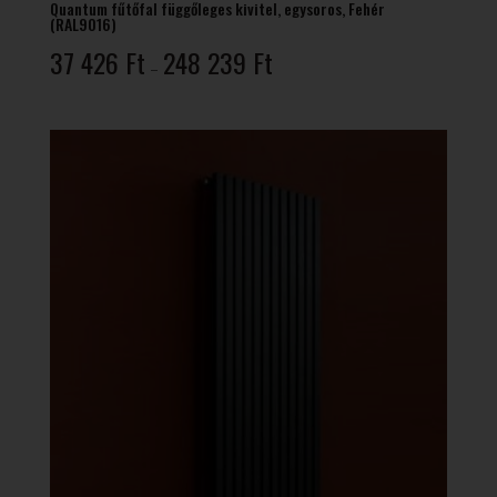
Quantum fűtőfal függőleges kivitel, egysoros, Fehér
(RAL9016)
Ártartomány:
37 426
Ft
248 239
Ft
–
37
426 Ft
-
248
239 Ft