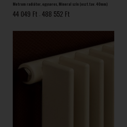
Metrum radiátor, egysoros, Mineral szín (oszt.tav. 40mm)
Ártartomány:
44 049
Ft
488 552
Ft
–
44
049 Ft
-
488
552 Ft