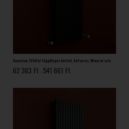
Quantum fűtőfal függőleges kivitel, kétsoros, Mineral szín
Ártartomány:
62 383
Ft
541 661
Ft
–
62
383 Ft
-
541
661 Ft