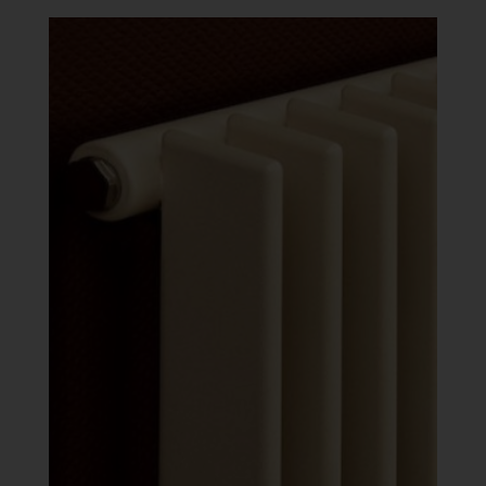
-
633
558 Ft