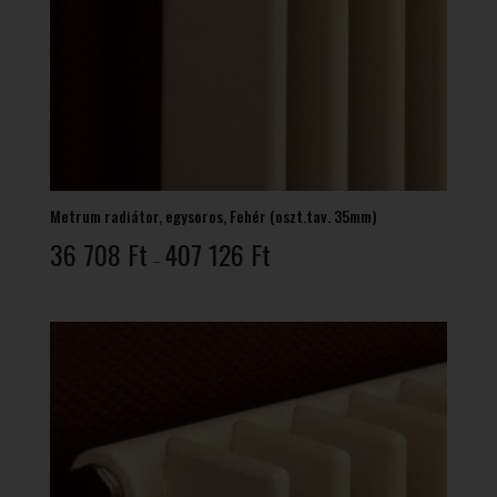
Metrum radiátor, egysoros, Fehér (oszt.tav. 35mm)
Ártartomány:
36 708
Ft
407 126
Ft
–
36
708 Ft
-
407
126 Ft