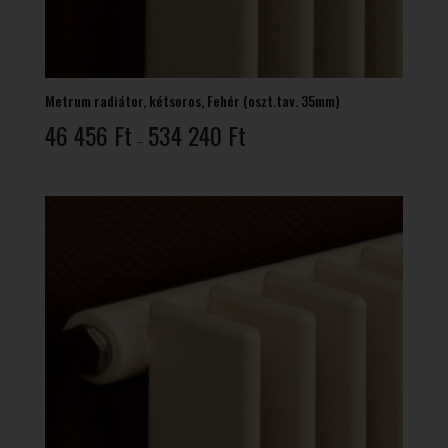
Metrum radiátor, kétsoros, Fehér (oszt.tav. 35mm)
Ártartomány:
46 456
Ft
534 240
Ft
–
46
456 Ft
-
534
240 Ft