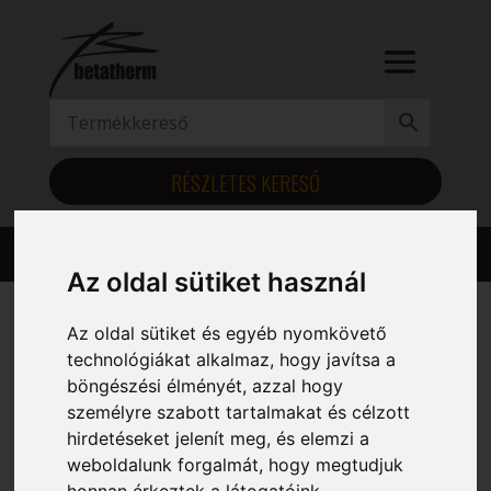
RÉSZLETES KERESŐ
Az oldal sütiket használ
Az oldal sütiket és egyéb nyomkövető
Kezdőlap
/ Szélesség (mm) termék / 1130
technológiákat alkalmaz, hogy javítsa a
böngészési élményét, azzal hogy
1130
személyre szabott tartalmakat és célzott
hirdetéseket jelenít meg, és elemzi a
Mind a(z) 6 találat megjelenítve
weboldalunk forgalmát, hogy megtudjuk
honnan érkeztek a látogatóink.