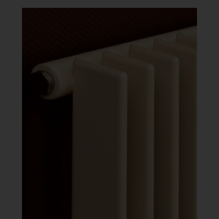
-
641
088 Ft