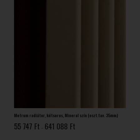
Metrum radiátor, kétsoros, Mineral szín (oszt.tav. 35mm)
Ártartomány:
55 747
Ft
641 088
Ft
–
55
747 Ft