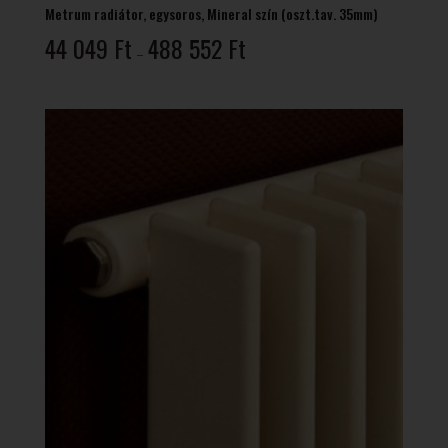
Metrum radiátor, egysoros, Mineral szín (oszt.tav. 35mm)
Ártartomány:
44 049
Ft
488 552
Ft
–
44
049 Ft
-
488
552 Ft