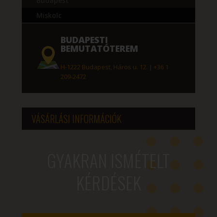
Budapest
Miskolc
BUDAPESTI
BEMUTATÓTEREM
H-1222 Budapest, Háros u. 12.
|
+36 1
209-2472
VÁSÁRLÁSI INFORMÁCIÓK
GYAKRAN ISMÉTELT
KÉRDÉSEK