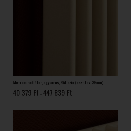
Metrum radiátor, egysoros, RAL szín (oszt.tav. 35mm)
Ártartomány:
40 379
Ft
447 839
Ft
–
40
379 Ft
-
447
839 Ft