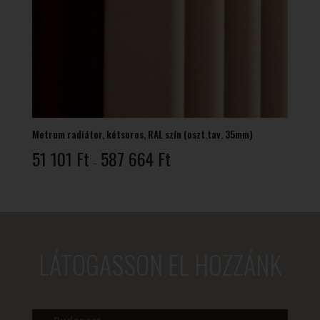
Metrum radiátor, kétsoros, RAL szín (oszt.tav. 35mm)
Ártartomány:
51 101
Ft
587 664
Ft
–
51
101 Ft
-
587
664 Ft
LÁTOGASSON EL HOZZÁNK