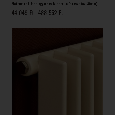
Metrum radiátor, egysoros, Mineral szín (oszt.tav. 30mm)
Ártartomány:
44 049
Ft
488 552
Ft
–
44
049 Ft
-
488
552 Ft