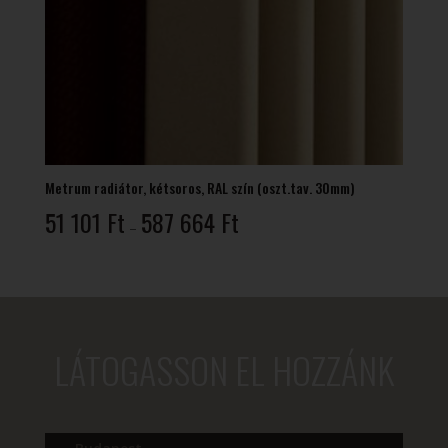
Metrum radiátor, kétsoros, RAL szín (oszt.tav. 30mm)
Ártartomány:
51 101
Ft
587 664
Ft
–
51
101 Ft
-
587
664 Ft
LÁTOGASSON EL HOZZÁNK