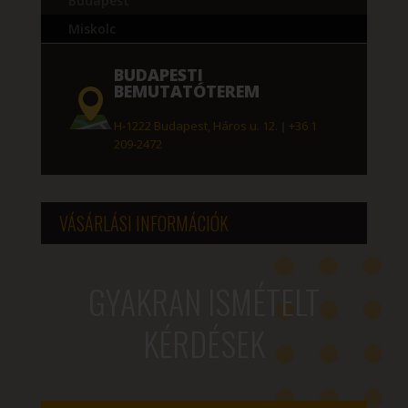
Budapest
Miskolc
BUDAPESTI
BEMUTATÓTEREM
H-1222 Budapest, Háros u. 12.
|
+36 1
209-2472
VÁSÁRLÁSI INFORMÁCIÓK
GYAKRAN ISMÉTELT
KÉRDÉSEK