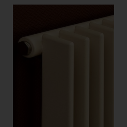
-
641
088 Ft