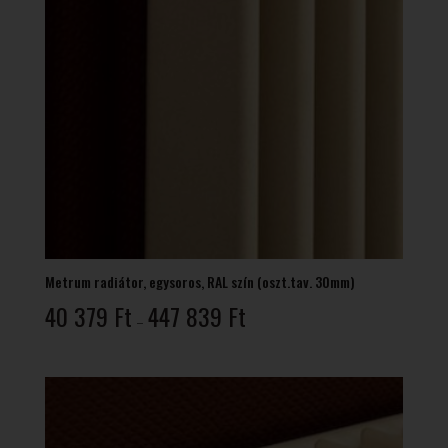
Metrum radiátor, egysoros, RAL szín (oszt.tav. 30mm)
Ártartomány:
40 379
Ft
447 839
Ft
–
40
379 Ft
-
447
839 Ft