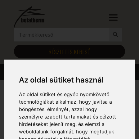
RÉSZLETES KERESŐ
Az oldal sütiket használ
Az oldal sütiket és egyéb nyomkövető
Kezdőlap
/ Szélesség (mm) termék / 1065
technológiákat alkalmaz, hogy javítsa a
böngészési élményét, azzal hogy
1065
személyre szabott tartalmakat és célzott
hirdetéseket jelenít meg, és elemzi a
Mind a(z) 6 találat megjelenítve
weboldalunk forgalmát, hogy megtudjuk
honnan érkeztek a látogatóink.