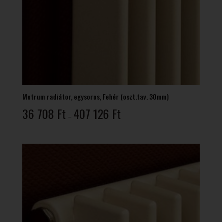
Metrum radiátor, egysoros, Fehér (oszt.tav. 30mm)
Ártartomány:
36 708
Ft
407 126
Ft
–
36
708 Ft
-
407
126 Ft