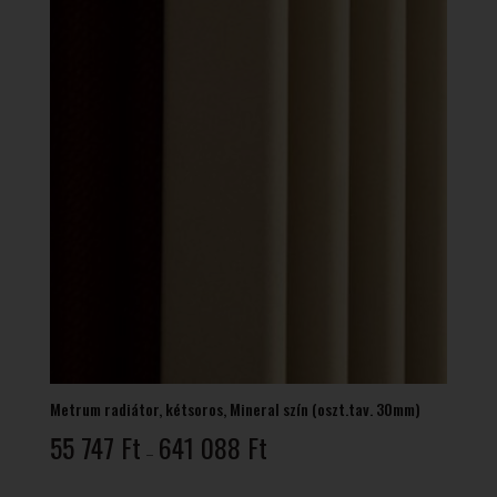
Metrum radiátor, kétsoros, Mineral szín (oszt.tav. 30mm)
Ártartomány:
55 747
Ft
641 088
Ft
–
55
747 Ft