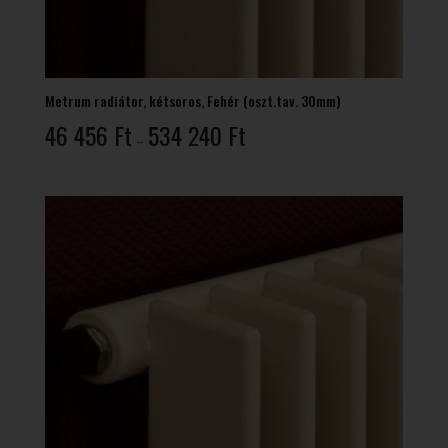
Metrum radiátor, kétsoros, Fehér (oszt.tav. 30mm)
Ártartomány:
46 456
Ft
534 240
Ft
–
46
456 Ft
-
534
240 Ft