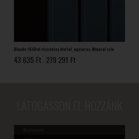
Blende fűtőfal vízszintes kivitel, egysoros, Mineral szín
Ártartomány:
43 635
Ft
279 291
Ft
–
43
635 Ft
-
279
291 Ft
LÁTOGASSON EL HOZZÁNK
Budapest