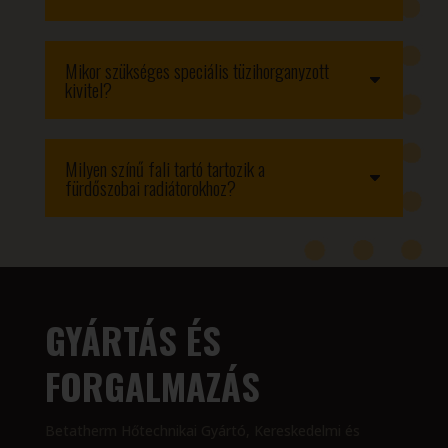
Mikor szükséges speciális tüzihorganyzott
kivitel?
Milyen színű fali tartó tartozik a
fürdőszobai radiátorokhoz?
GYÁRTÁS ÉS
FORGALMAZÁS
Betatherm Hőtechnikai Gyártó, Kereskedelmi és