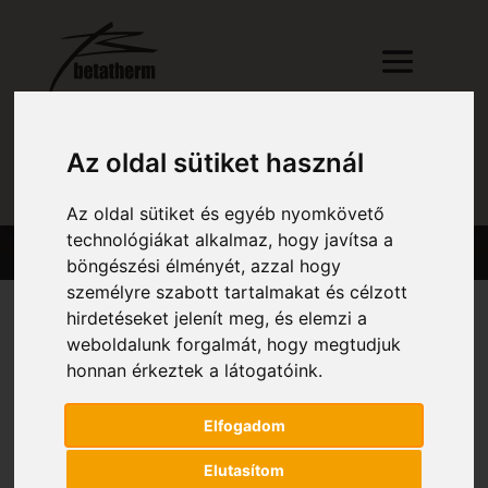
Az oldal sütiket használ
RÉSZLETES KERESŐ
Az oldal sütiket és egyéb nyomkövető
technológiákat alkalmaz, hogy javítsa a
böngészési élményét, azzal hogy
személyre szabott tartalmakat és célzott
hirdetéseket jelenít meg, és elemzi a
weboldalunk forgalmát, hogy megtudjuk
Kezdőlap
/ Szélesség (mm) termék / 1 600
honnan érkeztek a látogatóink.
1 600
Elfogadom
Összesen 1 találat
Elutasítom