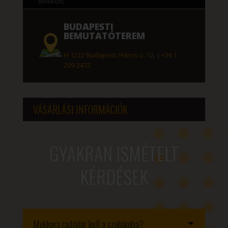
Miskolc
BUDAPESTI
BEMUTATÓTEREM
H-1222 Budapest, Háros u. 12.
|
+36 1
209-2472
VÁSÁRLÁSI INFORMÁCIÓK
GYAKRAN ISMÉTELT
KÉRDÉSEK
Mekkora radiátor kell a szobámba?