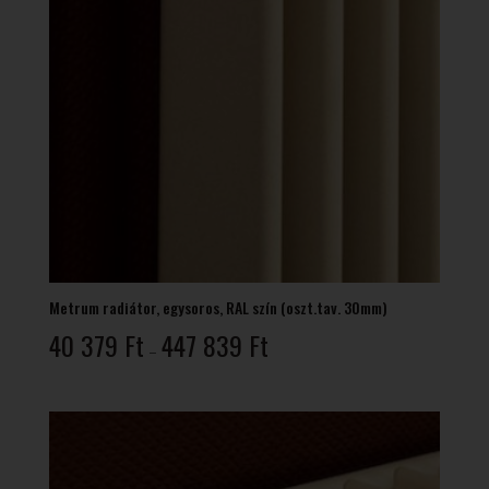
Metrum radiátor, egysoros, RAL szín (oszt.tav. 30mm)
Ártartomány:
40 379
Ft
447 839
Ft
–
40
379 Ft
-
447
839 Ft