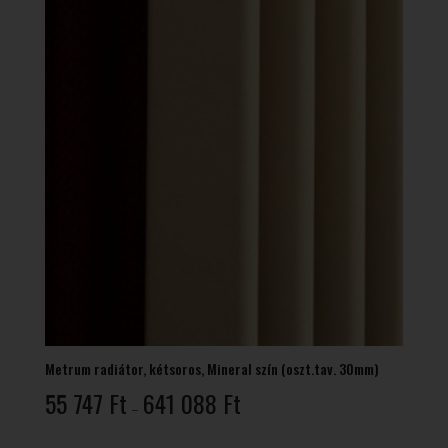
Metrum radiátor, kétsoros, Mineral szín (oszt.tav. 30mm)
Ártartomány:
55 747
Ft
641 088
Ft
–
55
747 Ft