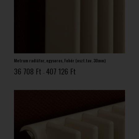
Metrum radiátor, egysoros, Fehér (oszt.tav. 30mm)
Ártartomány:
36 708
Ft
407 126
Ft
–
36
708 Ft
-
407
126 Ft