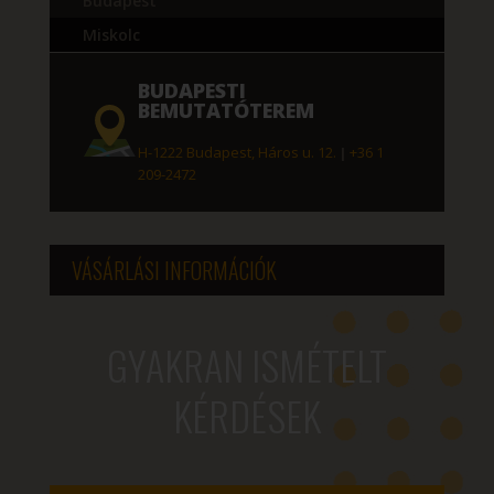
Budapest
Miskolc
BUDAPESTI
BEMUTATÓTEREM
H-1222 Budapest, Háros u. 12.
|
+36 1
209-2472
VÁSÁRLÁSI INFORMÁCIÓK
GYAKRAN ISMÉTELT
KÉRDÉSEK