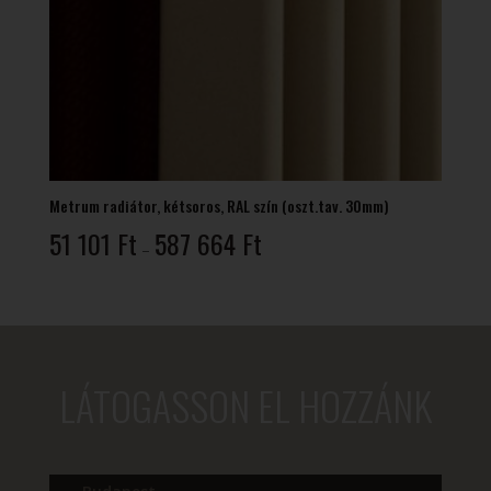
Metrum radiátor, kétsoros, RAL szín (oszt.tav. 30mm)
Ártartomány:
51 101
Ft
587 664
Ft
–
51
101 Ft
-
587
664 Ft
LÁTOGASSON EL HOZZÁNK