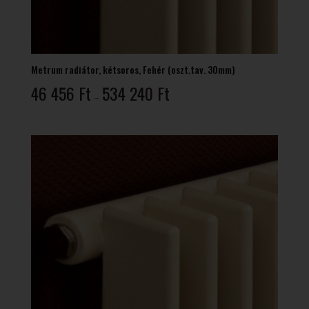
Metrum radiátor, kétsoros, Fehér (oszt.tav. 30mm)
Ártartomány:
46 456
Ft
534 240
Ft
–
46
456 Ft
-
534
240 Ft