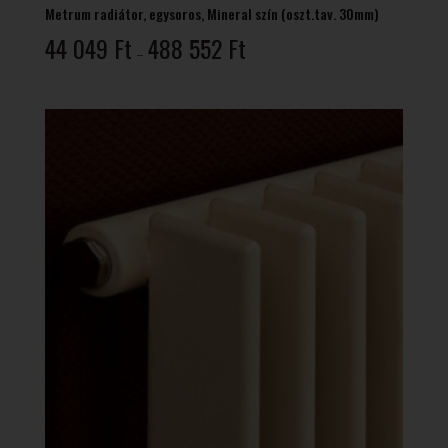
Metrum radiátor, egysoros, Mineral szín (oszt.tav. 30mm)
Ártartomány:
44 049
Ft
488 552
Ft
–
44
049 Ft
-
488
552 Ft