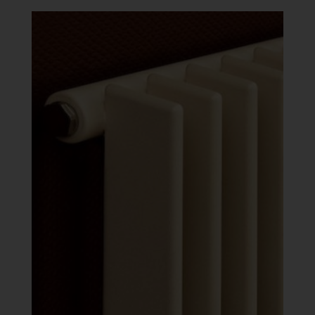
-
641
088 Ft