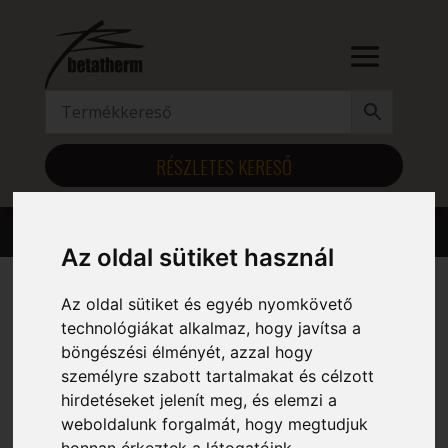
RÉSZLETES KERESŐ
Az oldal sütiket használ
Az oldal sütiket és egyéb nyomkövető
Kezdőlap
/ Osztástávolság (mm) termék / 30
technológiákat alkalmaz, hogy javítsa a
böngészési élményét, azzal hogy
30
személyre szabott tartalmakat és célzott
hirdetéseket jelenít meg, és elemzi a
Mind a(z) 6 találat megjelenítve
weboldalunk forgalmát, hogy megtudjuk
honnan érkeztek a látogatóink.