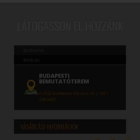
LÁTOGASSON EL HOZZÁNK
Budapest
Miskolc
BUDAPESTI
BEMUTATÓTEREM
H-1222 Budapest, Háros u. 12.
|
+36 1
209-2472
VÁSÁRLÁSI INFORMÁCIÓK