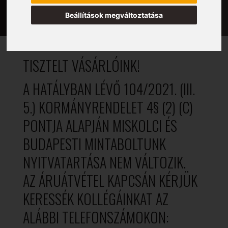
Beállítások megváltoztatása
TISZTELT VÁSÁRLÓINK!
A HATÁLYBAN LÉVŐ 104/2021. (III.
5.) KORMÁNYRENDELET 4§ (2) (C)
PONTJA ALAPJÁN MISKOLCI ÉS
BUDAPESTI MINTABOLTUNK
NYITVATARTÁSA NEM VÁLTOZIK.
AZ ÁRUÁTVÉTEL KAPCSÁN KÉRJÜK
KERESSÉK KOLLÉGÁINKAT AZ
ALÁBBI TELEFONSZÁMOKON: