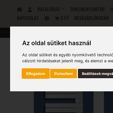
KATALÓGUS
DOKUMENTUMTÁR
H
KAPCSOLAT
0 FT
BEVÁSÁRLÓKOSÁR
FÜRDŐSZOBAI RADIÁTOROK
ELEKTROMOS RADIÁTOR
Az oldal sütiket használ
Az oldal sütiket és egyéb nyomkövető technoló
Kezdőlap
/ Magasság (mm) termék / 835
célzott hirdetéseket jelenít meg, és elemzi a 
835
Elfogadom
Elutasítom
Beállítások megvá
1–16 termék, összesen 24 db