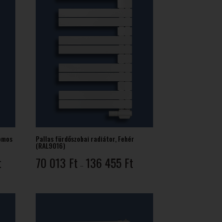
romos
Pallas fürdőszobai radiátor, Fehér
(RAL9016)
Ártartomány:
Ártartomány:
t
70 013
Ft
136 455
Ft
–
129
70
418 Ft
013 Ft
-
-
209
136
854 Ft
455 Ft