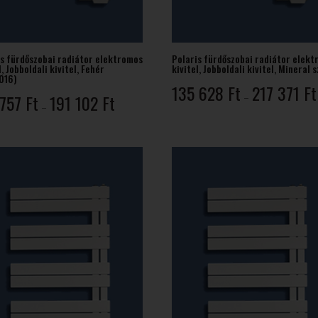
is fürdőszobai radiátor elektromos
Polaris fürdőszobai radiátor elek
l, Jobboldali kivitel, Fehér
kivitel, Jobboldali kivitel, Mineral s
016)
135 628
Ft
217 371
Ft
Ártartomány:
 757
Ft
191 102
Ft
–
–
121
757 Ft
-
191
102 Ft