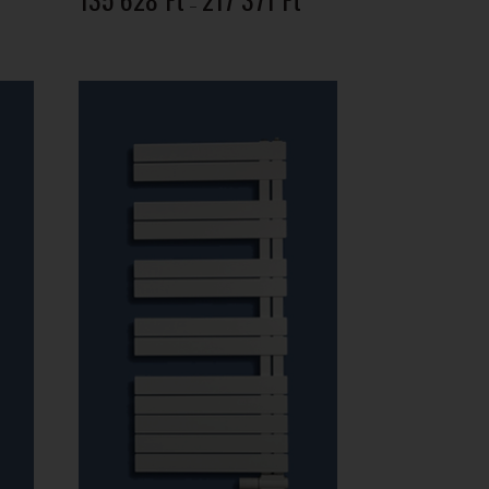
rtartomány:
–
135
21
628 Ft
57 Ft
-
217
91
371 Ft
02 Ft