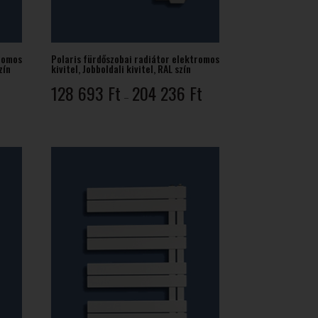
tromos
Polaris fürdőszobai radiátor elektromos
zín
kivitel, Jobboldali kivitel, RAL szín
Ártartomány:
Ártartomány:
128 693
Ft
204 236
Ft
–
135
128
628 Ft
693 Ft
-
-
217
204
371 Ft
236 Ft