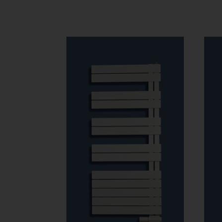
163
745 Ft