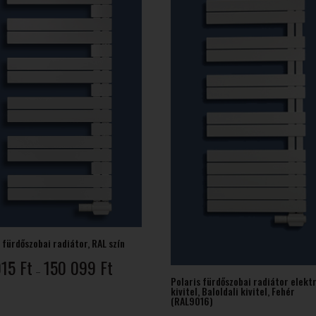
 fürdőszobai radiátor, RAL szín
Ártartomány:
015
Ft
150 099
Ft
–
77
Polaris fürdőszobai radiátor elek
kivitel, Baloldali kivitel, Fehér
015 Ft
(RAL9016)
-