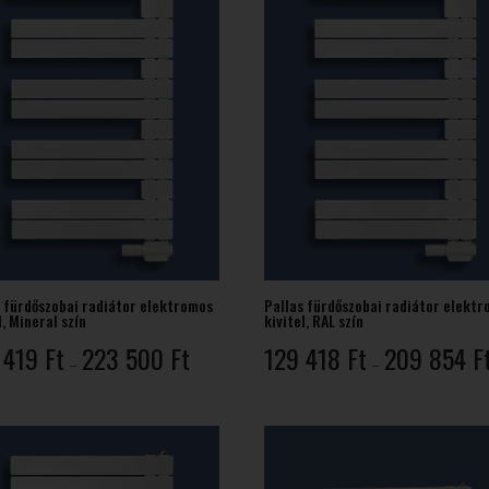
s fürdőszobai radiátor elektromos
Pallas fürdőszobai radiátor elekt
l, Mineral szín
kivitel, RAL szín
Ártartomány:
 419
Ft
223 500
Ft
129 418
Ft
209 854
F
–
–
136
419 Ft
-
223
500 Ft