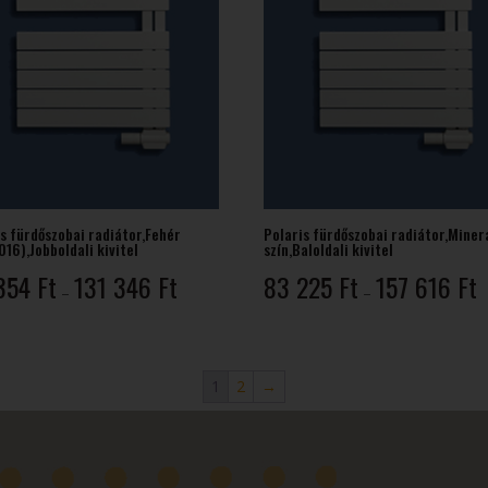
s fürdőszobai radiátor,Fehér
Polaris fürdőszobai radiátor,Miner
16),Jobboldali kivitel
szín,Baloldali kivitel
Ártartomány:
Á
354
Ft
131 346
Ft
83 225
Ft
157 616
Ft
–
–
69
8
354 Ft
2
-
-
131
1
1
2
→
346 Ft
6