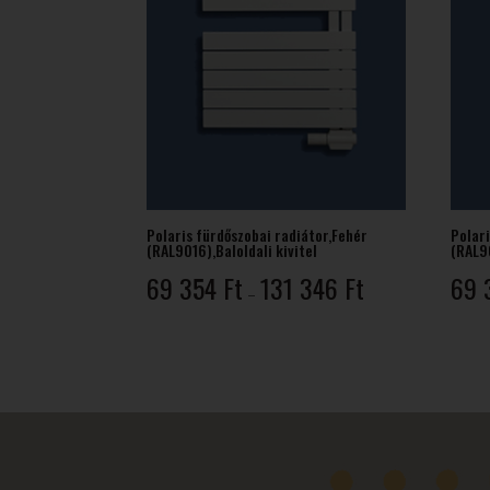
Polaris fürdőszobai radiátor,Fehér
Polari
(RAL9016),Baloldali kivitel
(RAL90
Ártartomány:
69 354
Ft
131 346
Ft
69 
–
69
354 Ft
-
131
346 Ft