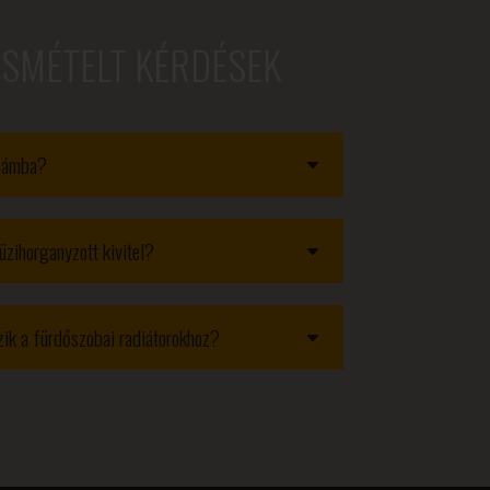
ISMÉTELT KÉRDÉSEK
obámba?
üzihorganyzott kivitel?
ozik a fürdőszobai radiátorokhoz?