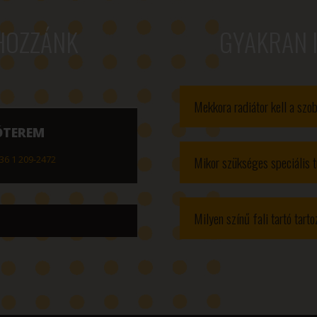
HOZZÁNK
GYAKRAN 
Mekkora radiátor kell a sz
ÓTEREM
Mikor szükséges speciális t
36 1 209-2472
Milyen színű fali tartó tart