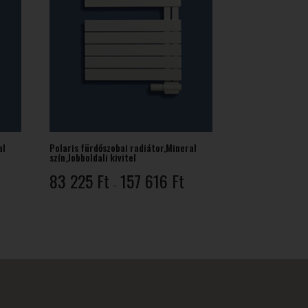
al
Polaris fürdőszobai radiátor,Mineral
szín,Jobboldali kivitel
rtartomány:
Ártartomány:
83 225
Ft
157 616
Ft
–
3
83
25 Ft
225 Ft
-
57
157
16 Ft
616 Ft