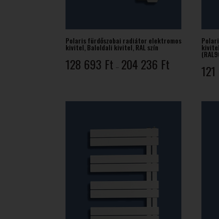
Polaris fürdőszobai radiátor elektromos
Polar
kivitel, Baloldali kivitel, RAL szín
kivite
(RAL9
Ártartomány:
128 693
Ft
204 236
Ft
–
121
128
693 Ft
-
204
236 Ft