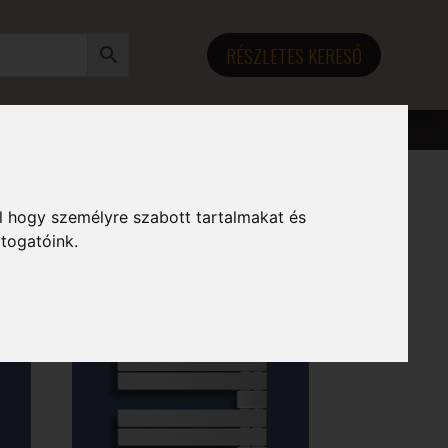
RÉSZLETES KERESŐ
l hogy személyre szabott tartalmakat és
átogatóink.