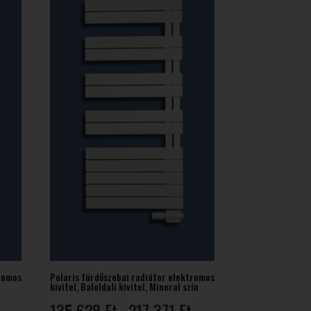
tromos
Polaris fürdőszobai radiátor elektromos
kivitel, Baloldali kivitel, Mineral szín
Ártartomány:
135 628
Ft
217 371
Ft