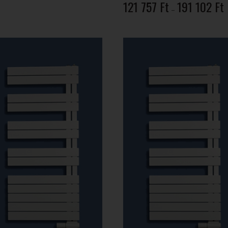
Á
121 757
Ft
191 102
Ft
150
–
1
099 Ft
7
-
1
1