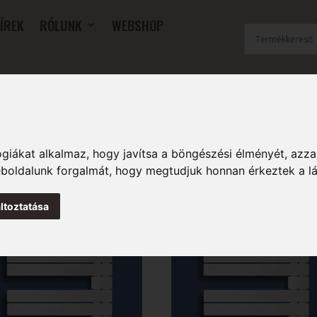
ÍREK
RÓLUNK
WEBSHOP
OK
SZOBAI RADIÁTOROK
FŰTŐFALAK
TARTOZÉKOK
giákat alkalmaz, hogy javítsa a böngészési élményét, azza
weboldalunk forgalmát, hogy megtudjuk honnan érkeztek a l
ltoztatása