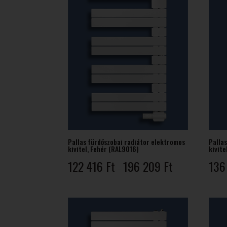
Pallas fürdőszobai radiátor elektromos
Palla
kivitel, Fehér (RAL9016)
kivite
Ártartomány:
122 416
Ft
196 209
Ft
136
–
122
416 Ft
-
196
209 Ft