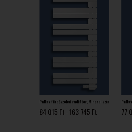
Pallas fürdőszobai radiátor, Mineral szín
Pallas
Ártartomány:
84 015
Ft
163 745
Ft
77 
–
84
015 Ft
-