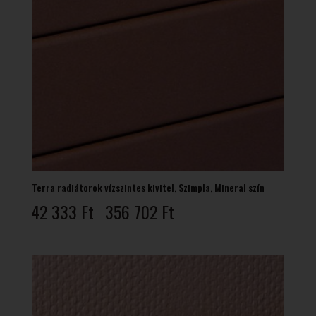
Terra radiátorok vízszintes kivitel, Szimpla, Mineral szín
Ártartomány:
42 333
Ft
356 702
Ft
–
42
333 Ft
-
356
702 Ft