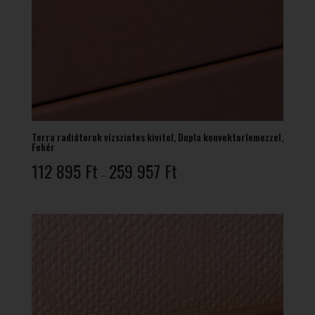
Terra radiátorok vízszintes kivitel, Dupla konvektorlemezzel,
Fehér
Ártartomány:
112 895
Ft
259 957
Ft
–
112
895 Ft
-
259
957 Ft