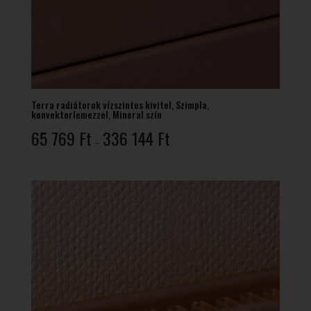
Terra radiátorok vízszintes kivitel, Szimpla,
konvektorlemezzel, Mineral szín
Ártartomány:
65 769
Ft
336 144
Ft
–
65
769 Ft
-
336
144 Ft