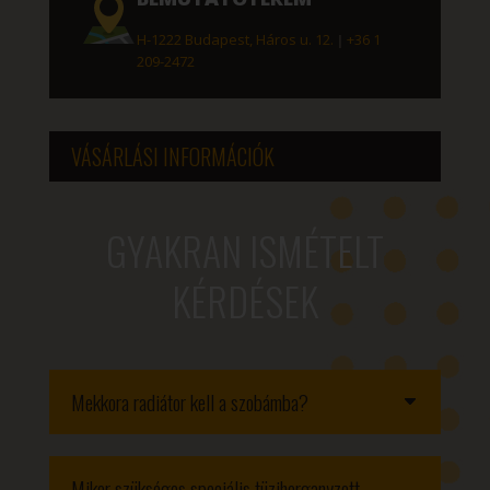
H-1222 Budapest, Háros u. 12.
|
+36 1
209-2472
VÁSÁRLÁSI INFORMÁCIÓK
GYAKRAN ISMÉTELT
KÉRDÉSEK
Mekkora radiátor kell a szobámba?
Mikor szükséges speciális tüzihorganyzott