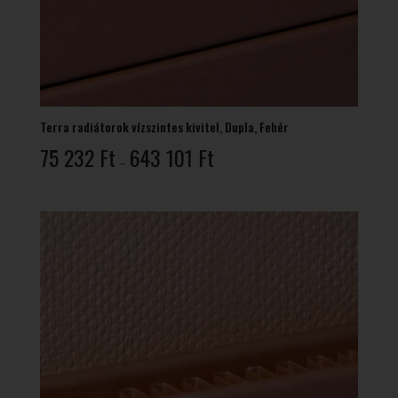
Terra radiátorok vízszintes kivitel, Dupla, Fehér
Ártartomány:
75 232
Ft
643 101
Ft
–
75
232 Ft
-
643
101 Ft