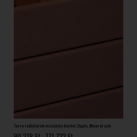
Terra radiátorok vízszintes kivitel, Dupla, Mineral szín
Ártartomány:
90 278
Ft
771 722
Ft