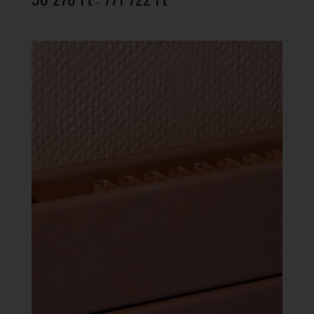
–
90
278 Ft
-
771
722 Ft