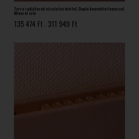
Terra radiátorok vízszintes kivitel, Dupla konvektorlemezzel,
Mineral szín
Ártartomány:
135 474
Ft
311 949
Ft
–
135
474 Ft
-
311
949 Ft