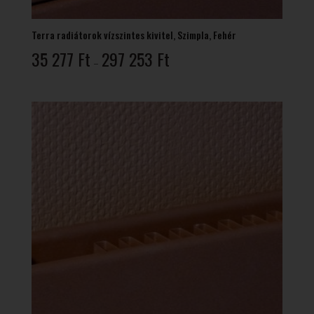
Terra radiátorok vízszintes kivitel, Szimpla, Fehér
Ártartomány:
35 277
Ft
297 253
Ft
–
35
277 Ft
-
297
253 Ft