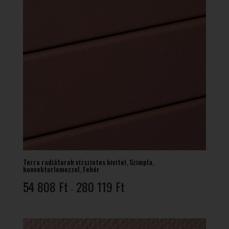
Terra radiátorok vízszintes kivitel, Szimpla,
konvektorlemezzel, Fehér
Ártartomány:
54 808
Ft
280 119
Ft
–
54
808 Ft
-
280