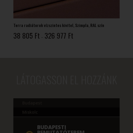
Terra radiátorok vízszintes kivitel, Szimpla, RAL szín
Ártartomány:
38 805
Ft
326 977
Ft
–
38
805 Ft
-
326
977 Ft
LÁTOGASSON EL HOZZÁNK
Budapest
Miskolc
BUDAPESTI
BEMUTATÓTEREM