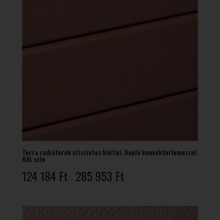
Terra radiátorok vízszintes kivitel, Dupla konvektorlemezzel,
RAL szín
Ártartomány:
124 184
Ft
285 953
Ft
–
124
184 Ft
-
285