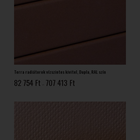
Terra radiátorok vízszintes kivitel, Dupla, RAL szín
Ártartomány:
82 754
Ft
707 413
Ft
–
82
754 Ft
-
707
413 Ft