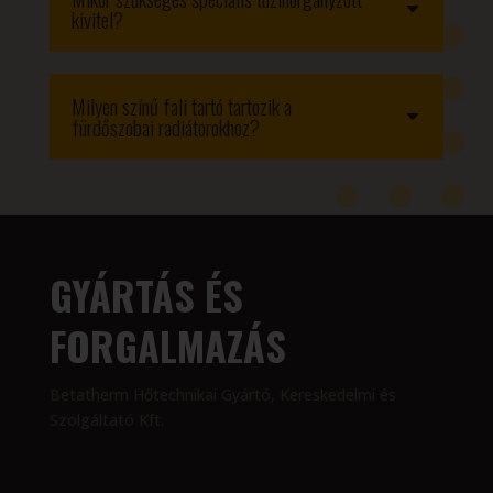
kivitel?
Milyen színű fali tartó tartozik a
fürdőszobai radiátorokhoz?
GYÁRTÁS ÉS
FORGALMAZÁS
Betatherm Hőtechnikai Gyártó, Kereskedelmi és
Szolgáltató Kft.