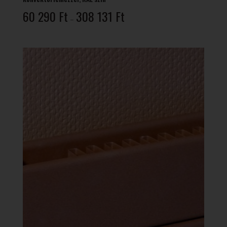
Ártartomány:
60 290
Ft
308 131
Ft
–
60
290 Ft
-
308
131 Ft