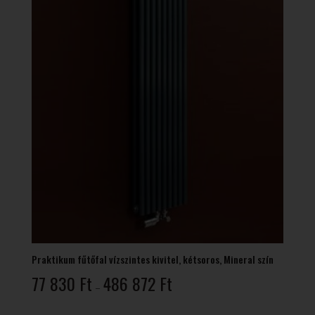
Praktikum fűtőfal vízszintes kivitel, kétsoros, Mineral szín
Ártartomány:
77 830
Ft
486 872
Ft
–
77
830 Ft