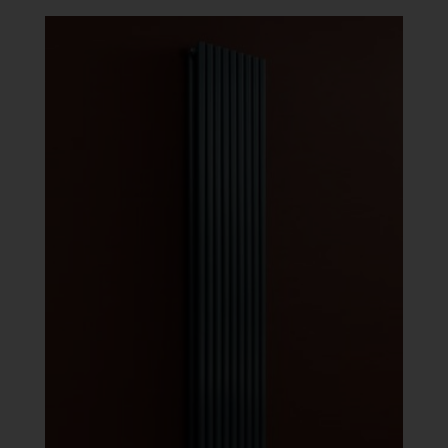
-
486
872 Ft