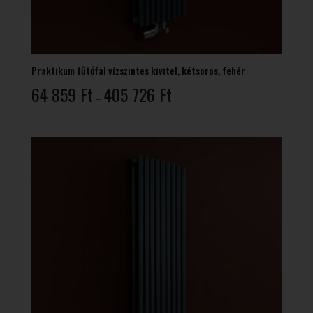
Praktikum fűtőfal vízszintes kivitel, kétsoros, fehér
Ártartomány:
64 859
Ft
405 726
Ft
–
64
859 Ft
-
405
726 Ft