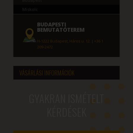
Budapest
Miskolc
BUDAPESTI
BEMUTATÓTEREM
H-1222 Budapest, Háros u. 12.
|
+36 1
209-2472
VÁSÁRLÁSI INFORMÁCIÓK
GYAKRAN ISMÉTELT
KÉRDÉSEK