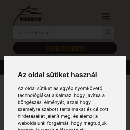
RÉSZLETES KERESŐ
Az oldal sütiket használ
Az oldal sütiket és egyéb nyomkövető
Kezdőlap
/ Magasság (mm) termék / 463
technológiákat alkalmaz, hogy javítsa a
böngészési élményét, azzal hogy
463
személyre szabott tartalmakat és célzott
hirdetéseket jelenít meg, és elemzi a
Mind a(z) 6 találat megjelenítve
weboldalunk forgalmát, hogy megtudjuk
honnan érkeztek a látogatóink.