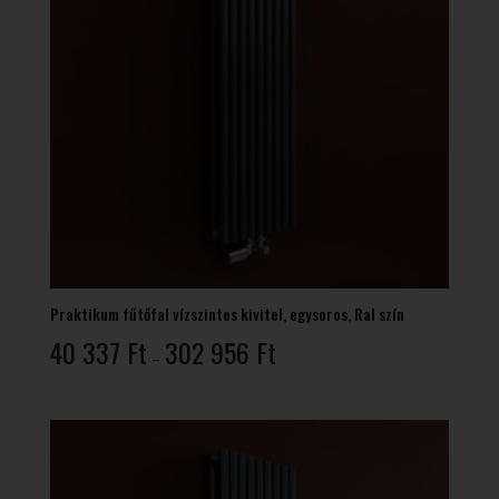
Praktikum fűtőfal vízszintes kivitel, egysoros, Ral szín
Ártartomány:
40 337
Ft
302 956
Ft
–
40
337 Ft
-
302
956 Ft