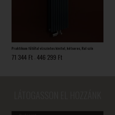
Praktikum fűtőfal vízszintes kivitel, kétsoros, Ral szín
Ártartomány:
71 344
Ft
446 299
Ft
–
71
344 Ft
-
446
299 Ft
LÁTOGASSON EL HOZZÁNK