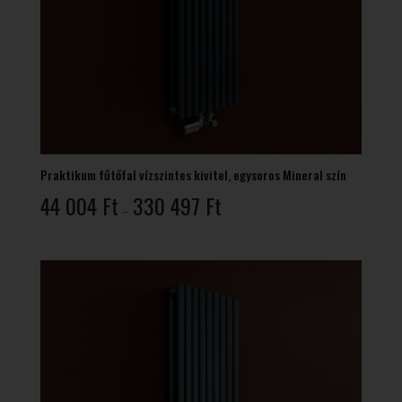
Praktikum fűtőfal vízszintes kivitel, egysoros Mineral szín
Ártartomány:
44 004
Ft
330 497
Ft
–
44
004 Ft
-
330
497 Ft