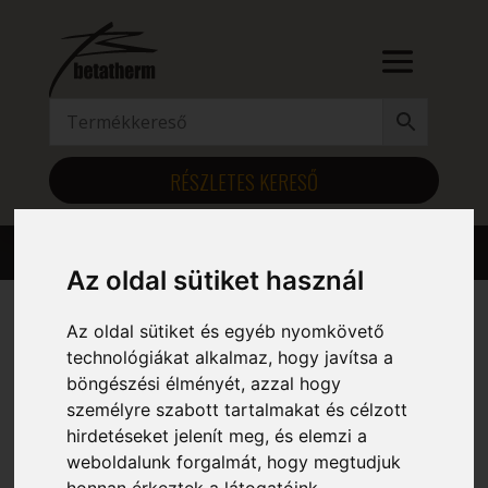
RÉSZLETES KERESŐ
Az oldal sütiket használ
Az oldal sütiket és egyéb nyomkövető
Kezdőlap
/ Magasság (mm) termék / 311
technológiákat alkalmaz, hogy javítsa a
böngészési élményét, azzal hogy
311
személyre szabott tartalmakat és célzott
hirdetéseket jelenít meg, és elemzi a
Mind a(z) 6 találat megjelenítve
weboldalunk forgalmát, hogy megtudjuk
honnan érkeztek a látogatóink.