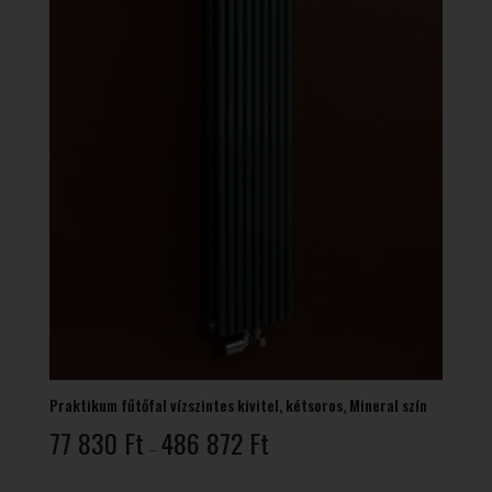
Praktikum fűtőfal vízszintes kivitel, kétsoros, Mineral szín
Ártartomány:
77 830
Ft
486 872
Ft
–
77
830 Ft