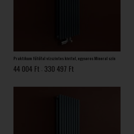
Praktikum fűtőfal vízszintes kivitel, egysoros Mineral szín
Ártartomány:
44 004
Ft
330 497
Ft
–
44
004 Ft
-
330
497 Ft