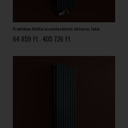
Praktikum fűtőfal vízszintes kivitel, kétsoros, fehér
Ártartomány:
64 859
Ft
405 726
Ft
–
64
859 Ft
-
405
726 Ft