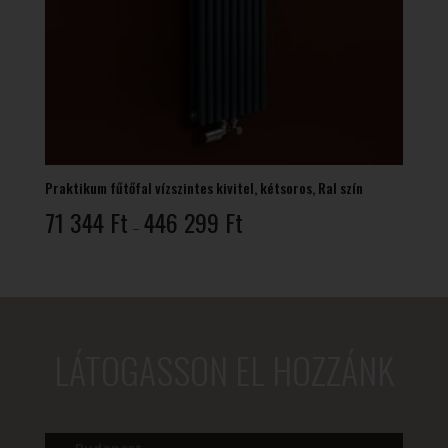
Praktikum fűtőfal vízszintes kivitel, kétsoros, Ral szín
Ártartomány:
71 344
Ft
446 299
Ft
–
71
344 Ft
-
446
299 Ft
LÁTOGASSON EL HOZZÁNK