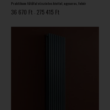
Praktikum fűtőfal vízszintes kivitel, egysoros, fehér
Ártartomány:
36 670
Ft
275 415
Ft
–
36
670 Ft
-
275
415 Ft