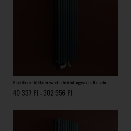
Praktikum fűtőfal vízszintes kivitel, egysoros, Ral szín
Ártartomány:
40 337
Ft
302 956
Ft
–
40
337 Ft
-
302
956 Ft