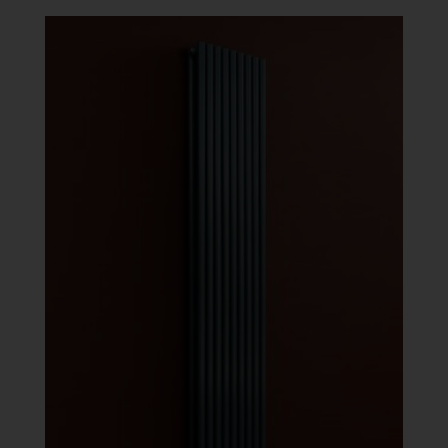
-
486
872 Ft