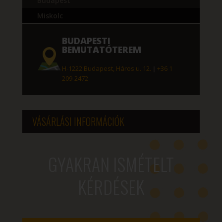
Budapest
Miskolc
BUDAPESTI
BEMUTATÓTEREM
H-1222 Budapest, Háros u. 12.
|
+36 1
209-2472
VÁSÁRLÁSI INFORMÁCIÓK
GYAKRAN ISMÉTELT
KÉRDÉSEK