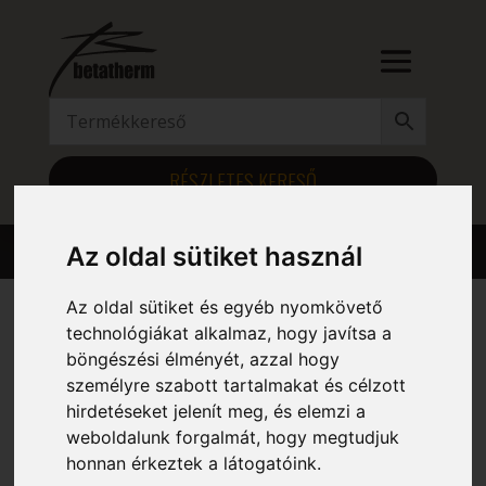
RÉSZLETES KERESŐ
Az oldal sütiket használ
Az oldal sütiket és egyéb nyomkövető
technológiákat alkalmaz, hogy javítsa a
Kezdőlap
/ Magasság (mm) termék / 250
böngészési élményét, azzal hogy
250
személyre szabott tartalmakat és célzott
hirdetéseket jelenít meg, és elemzi a
weboldalunk forgalmát, hogy megtudjuk
Mind a(z) 5 találat megjelenítve
honnan érkeztek a látogatóink.