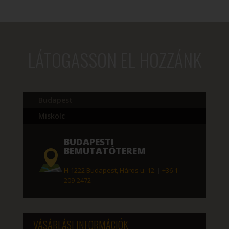
114 Ft
-
83
742 Ft
LÁTOGASSON EL HOZZÁNK
Budapest
Miskolc
BUDAPESTI
BEMUTATÓTEREM
H-1222 Budapest, Háros u. 12.
|
+36 1
209-2472
VÁSÁRLÁSI INFORMÁCIÓK