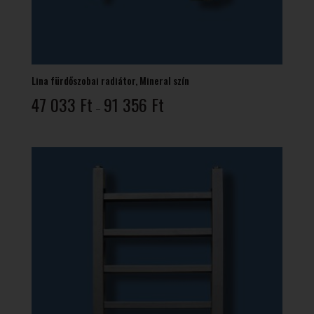
Lina fürdőszobai radiátor, Mineral szín
Ártartomány:
47 033
Ft
91 356
Ft
–
47
033 Ft
-
91
356 Ft