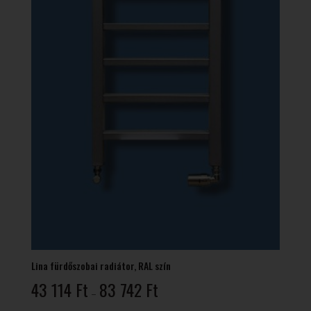
Lina fürdőszobai radiátor, RAL szín
Ártartomány:
43 114
Ft
83 742
Ft
–
43