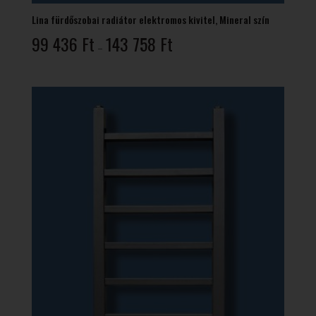
Lina fürdőszobai radiátor elektromos kivitel, Mineral szín
Ártartomány:
99 436
Ft
143 758
Ft
–
99
436 Ft
-
143
758 Ft