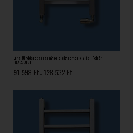
Lina fürdőszobai radiátor elektromos kivitel, Fehér
(RAL9016)
Ártartomány:
91 598
Ft
128 532
Ft
–
91
598 Ft
-
128
532 Ft