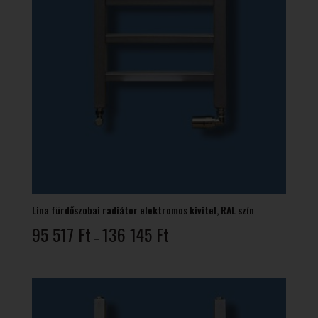
Lina fürdőszobai radiátor elektromos kivitel, RAL szín
Ártartomány:
95 517
Ft
136 145
Ft
–
95
517 Ft
-
136
145 Ft