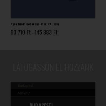
Nysa fürdőszobai radiátor, RAL szín
Ártartomány:
90 710
Ft
145 883
Ft
–
90
710 Ft
-
145
883 Ft
LÁTOGASSON EL HOZZÁNK
Budapest
Miskolc
BUDAPESTI