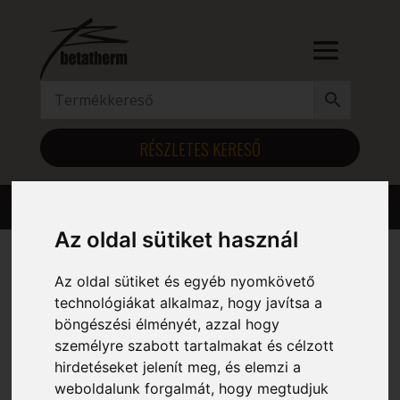
RÉSZLETES KERESŐ
Az oldal sütiket használ
Az oldal sütiket és egyéb nyomkövető
Kezdőlap
/ Magasság (mm) termék / 1844
technológiákat alkalmaz, hogy javítsa a
1844
böngészési élményét, azzal hogy
személyre szabott tartalmakat és célzott
Mind a(z) 6 találat megjelenítve
hirdetéseket jelenít meg, és elemzi a
weboldalunk forgalmát, hogy megtudjuk