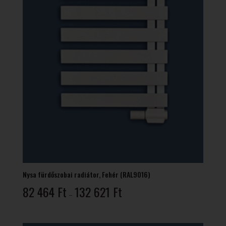
Nysa fürdőszobai radiátor, Fehér (RAL9016)
Ártartomány:
82 464
Ft
132 621
Ft
–
82
464 Ft
-