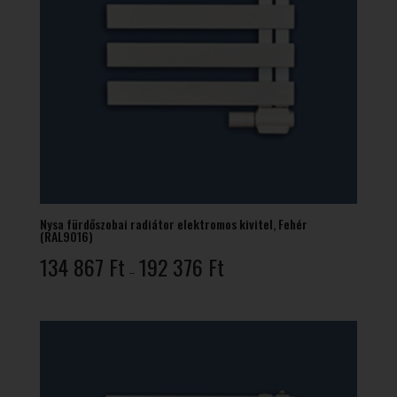
Nysa fürdőszobai radiátor elektromos kivitel, Fehér
(RAL9016)
Ártartomány:
134 867
Ft
192 376
Ft
–
134
867 Ft
-
192
376 Ft