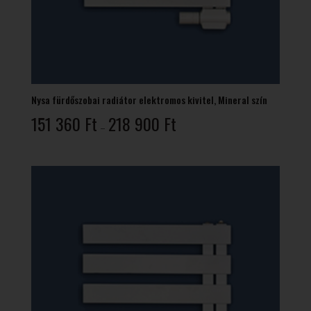
Nysa fürdőszobai radiátor elektromos kivitel, Mineral szín
Ártartomány:
151 360
Ft
218 900
Ft
–
151
360 Ft
-
218
900 Ft