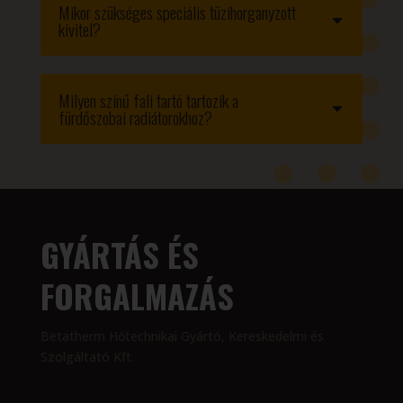
Mikor szükséges speciális tüzihorganyzott
kivitel?
Milyen színű fali tartó tartozik a
fürdőszobai radiátorokhoz?
GYÁRTÁS ÉS
FORGALMAZÁS
Betatherm Hőtechnikai Gyártó, Kereskedelmi és
Szolgáltató Kft.