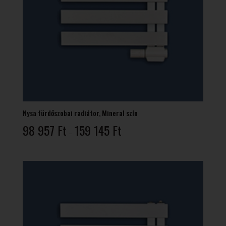
Nysa fürdőszobai radiátor, Mineral szín
Ártartomány:
98 957
Ft
159 145
Ft
–
98
957 Ft
-
159
145 Ft