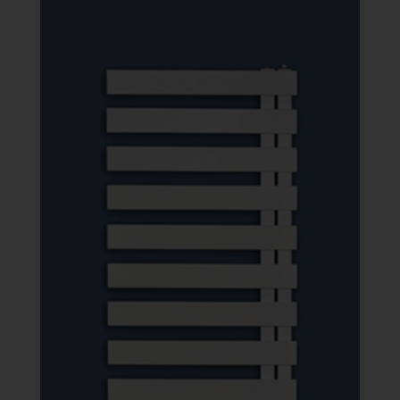
132
621 Ft