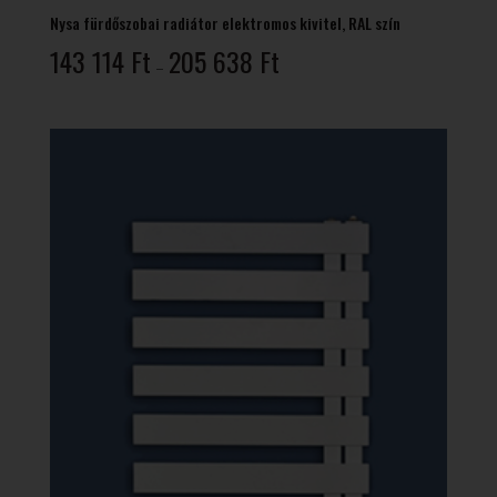
Nysa fürdőszobai radiátor elektromos kivitel, RAL szín
Ártartomány:
143 114
Ft
205 638
Ft
–
143
114 Ft
-
205
638 Ft