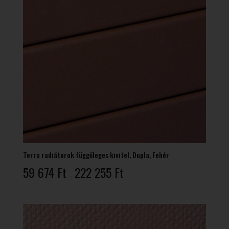
Terra radiátorok függőleges kivitel, Dupla, Fehér
Ártartomány:
59 674
Ft
222 255
Ft
–
59
674 Ft
-
222
255 Ft