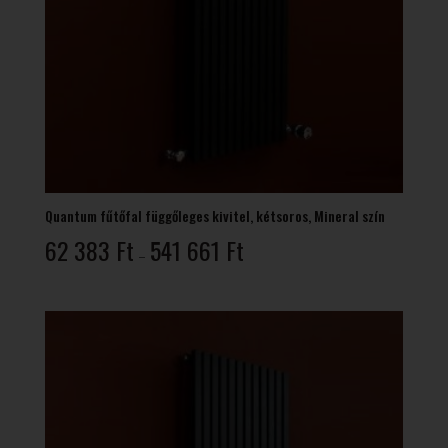
Quantum fűtőfal függőleges kivitel, kétsoros, Mineral szín
Ártartomány:
62 383
Ft
541 661
Ft
–
62
383 Ft
-
541
661 Ft