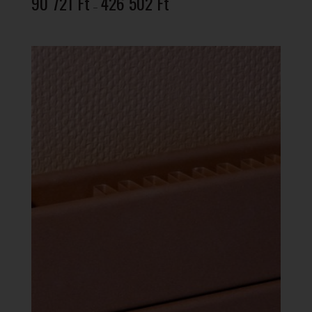
90 721
Ft
426 502
Ft
–
90
721 Ft
-
426
502 Ft