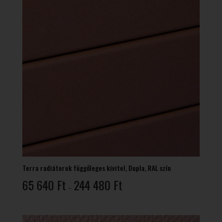
Terra radiátorok függőleges kivitel, Dupla, RAL szín
Ártartomány:
65 640
Ft
244 480
Ft
–
65
640 Ft
-