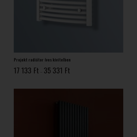
Projekt radiátor íves kivitelben
Ártartomány:
17 133
Ft
35 331
Ft
–
17
133 Ft
-
35
331 Ft