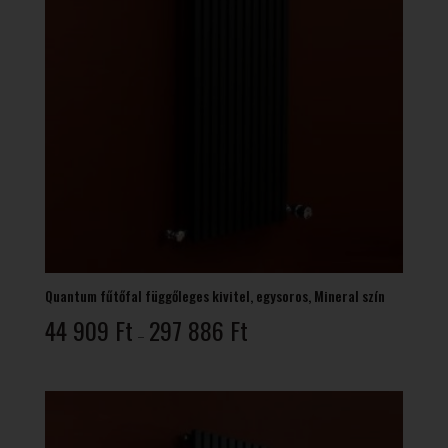
Quantum fűtőfal függőleges kivitel, egysoros, Mineral szín
Ártartomány:
44 909
Ft
297 886
Ft
–
44
909 Ft
-
297
886 Ft