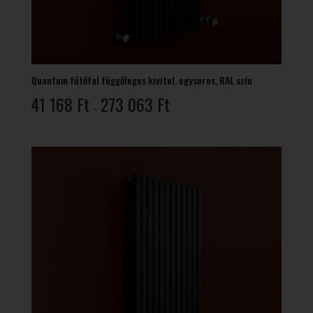
Quantum fűtőfal függőleges kivitel, egysoros, RAL szín
Ártartomány:
41 168
Ft
273 063
Ft
–
41
168 Ft
-
273
063 Ft