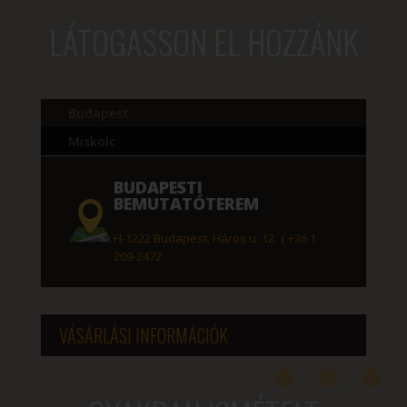
LÁTOGASSON EL HOZZÁNK
Budapest
Miskolc
BUDAPESTI
BEMUTATÓTEREM
H-1222 Budapest, Háros u. 12.
|
+36 1
209-2472
VÁSÁRLÁSI INFORMÁCIÓK