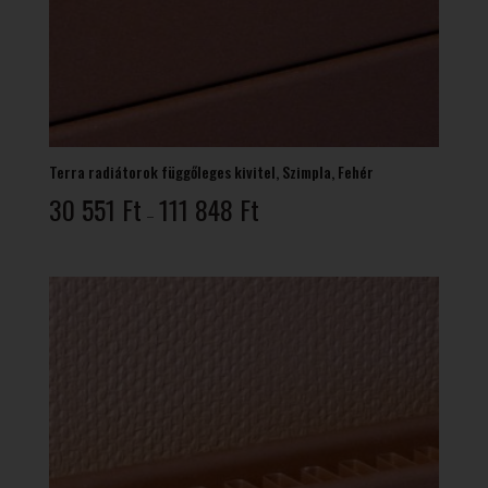
Terra radiátorok függőleges kivitel, Szimpla, Fehér
Ártartomány:
30 551
Ft
111 848
Ft
–
30
551 Ft
-
111
848 Ft