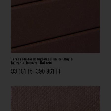
Terra radiátorok függőleges kivitel, Dupla,
konvektorlemezzel, RAL szín
Ártartomány:
83 161
Ft
390 961
Ft
–
83
161 Ft
-
390
961 Ft