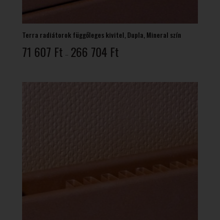
Terra radiátorok függőleges kivitel, Dupla, Mineral szín
Ártartomány:
71 607
Ft
266 704
Ft
–
71
607 Ft
-
266
704 Ft