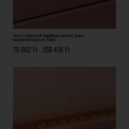
Terra radiátorok függőleges kivitel, Dupla,
konvektorlemezzel, Fehér
Ártartomány:
75 602
Ft
355 418
Ft
–
75
602 Ft
-
355
418 Ft