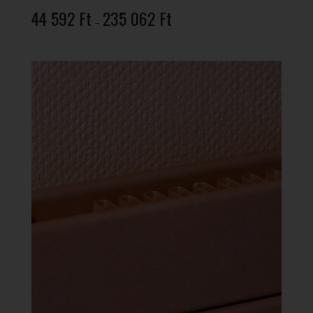
Ártartomány:
44 592
Ft
235 062
Ft
–
44
592 Ft
-
235
062 Ft