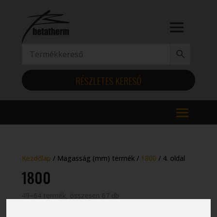
RÉSZLETES KERESŐ
Kezdőlap
/ Magasság (mm) termék /
1800
/ 4. oldal
1800
49–64 termék, összesen 67 db