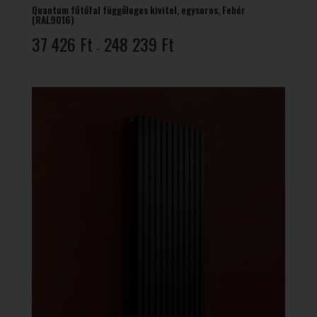
Quantum fűtőfal függőleges kivitel, egysoros, Fehér
(RAL9016)
Ártartomány:
37 426
Ft
248 239
Ft
–
37
426 Ft
-
248
239 Ft