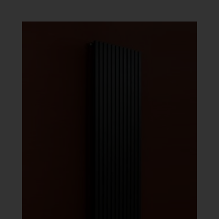
986 Ft
-
451
384 Ft