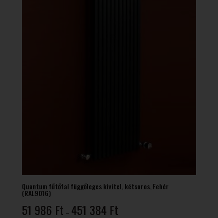
Quantum fűtőfal függőleges kivitel, kétsoros, Fehér
(RAL9016)
Ártartomány:
51 986
Ft
451 384
Ft
–
51