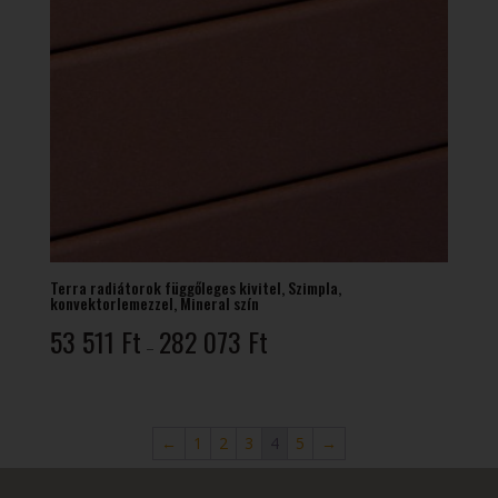
Terra radiátorok függőleges kivitel, Szimpla,
konvektorlemezzel, Mineral szín
Ártartomány:
53 511
Ft
282 073
Ft
–
53
511 Ft
-
282
←
1
2
3
4
5
→
073 Ft