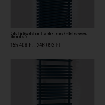
Cobo fürdőszobai radiátor elektromos kivitel, egysoros,
Mineral szín
Ártartomány:
155 408
Ft
246 093
Ft
–
155
408 Ft
-
246
093 Ft