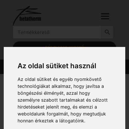
RÉSZLETES KERESŐ
Az oldal sütiket használ
Az oldal sütiket és egyéb nyomkövető
technológiákat alkalmaz, hogy javítsa a
böngészési élményét, azzal hogy
Kezdőlap
/ Magasság (mm) termék / 1756
személyre szabott tartalmakat és célzott
1756
hirdetéseket jelenít meg, és elemzi a
weboldalunk forgalmát, hogy megtudjuk
Mind a(z) 6 találat megjelenítve
honnan érkeztek a látogatóink.