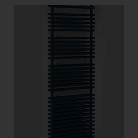
-
148
159 Ft