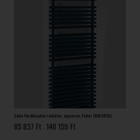
Cobo fürdőszobai radiátor, egysoros, Fehér (RAL9016)
Ártartomány:
85 837
Ft
148 159
Ft
–
85
837 Ft