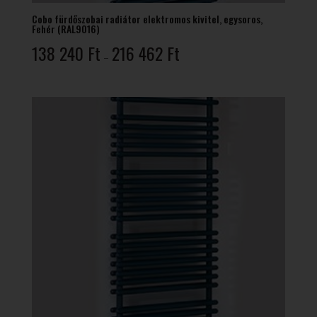
Cobo fürdőszobai radiátor elektromos kivitel, egysoros,
Fehér (RAL9016)
Ártartomány:
138 240
Ft
216 462
Ft
–
138
240 Ft
-
216
462 Ft