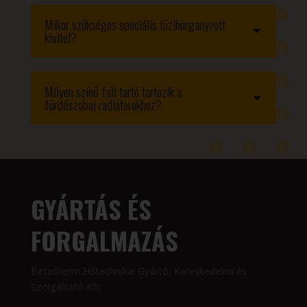
Mikor szükséges speciális tüzihorganyzott
kivitel?
Milyen színű fali tartó tartozik a
fürdőszobai radiátorokhoz?
GYÁRTÁS ÉS
FORGALMAZÁS
Betatherm Hőtechnikai Gyártó, Kereskedelmi és
Szolgáltató Kft.