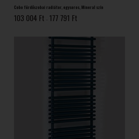
Cobo fürdőszobai radiátor, egysoros, Mineral szín
Ártartomány:
103 004
Ft
177 791
Ft
–
103
004 Ft
-
177
791 Ft