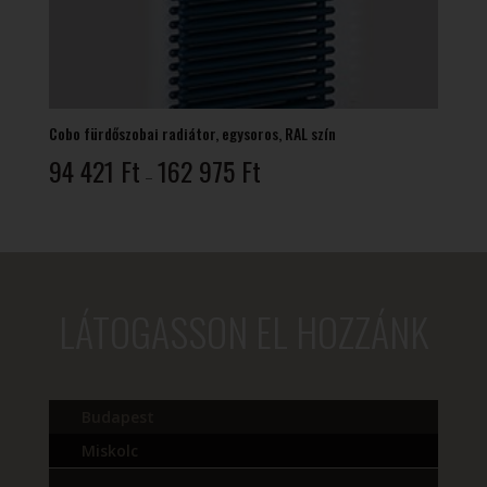
Cobo fürdőszobai radiátor, egysoros, RAL szín
Ártartomány:
94 421
Ft
162 975
Ft
–
94
421 Ft
-
162
975 Ft
LÁTOGASSON EL HOZZÁNK
Budapest
Miskolc