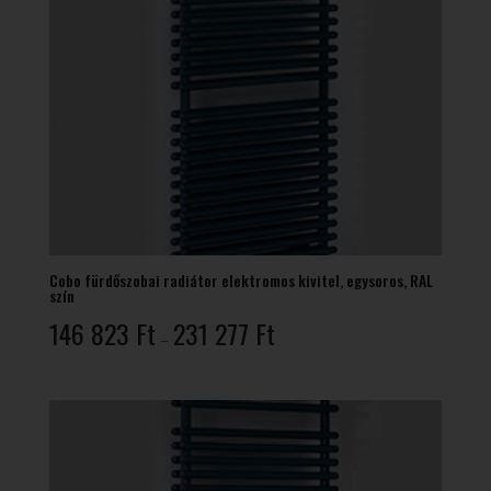
Cobo fürdőszobai radiátor elektromos kivitel, egysoros, RAL
szín
Ártartomány:
146 823
Ft
231 277
Ft
–
146
823 Ft
-
231
277 Ft