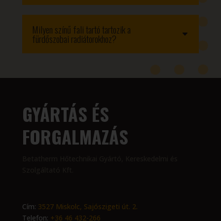
Milyen színű fali tartó tartozik a
fürdőszobai radiátorokhoz?
GYÁRTÁS ÉS
FORGALMAZÁS
Betatherm Hőtechnikai Gyártó, Kereskedelmi és
Szolgáltató Kft.
Cím:
3527 Miskolc, Sajószigeti út. 2.
Telefon:
+36 46 432-266