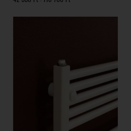
–
42
558 Ft
-
116
766 Ft