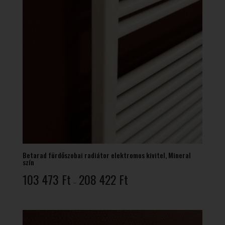
Betarad fürdőszobai radiátor elektromos kivitel, Mineral
szín
Ártartomány:
103 473
Ft
208 422
Ft
–
103
473 Ft
-
208