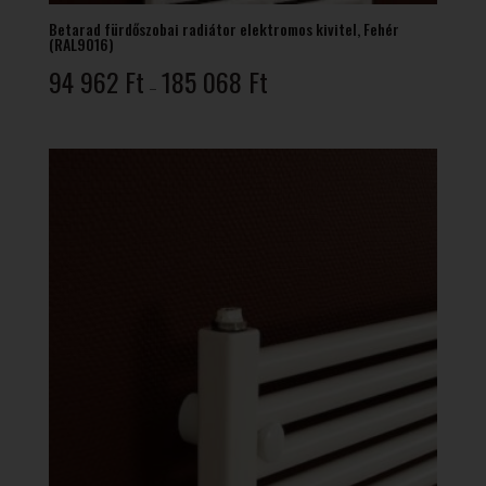
Betarad fürdőszobai radiátor elektromos kivitel, Fehér
(RAL9016)
Ártartomány:
94 962
Ft
185 068
Ft
–
94
962 Ft
-
185
068 Ft