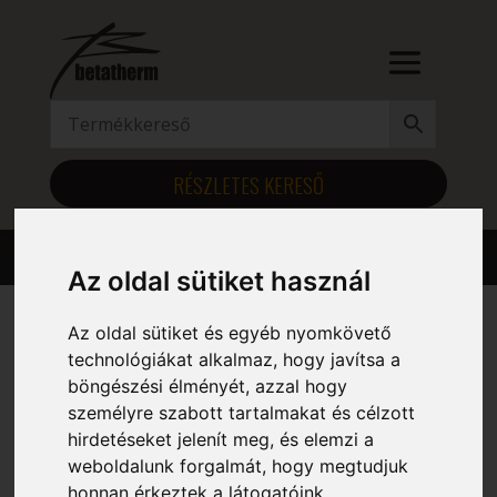
RÉSZLETES KERESŐ
Az oldal sütiket használ
Az oldal sütiket és egyéb nyomkövető
technológiákat alkalmaz, hogy javítsa a
Kezdőlap
/ Magasság (mm) termék / 1610
böngészési élményét, azzal hogy
1610
személyre szabott tartalmakat és célzott
hirdetéseket jelenít meg, és elemzi a
Mind a(z) 6 találat megjelenítve
weboldalunk forgalmát, hogy megtudjuk
honnan érkeztek a látogatóink.