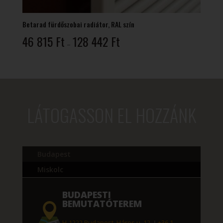
Betarad fürdőszobai radiátor, RAL szín
Ártartomány:
46 815
Ft
128 442
Ft
–
46
815 Ft
-
128
442 Ft
LÁTOGASSON EL HOZZÁNK
Budapest
Miskolc
BUDAPESTI
BEMUTATÓTEREM
H-1222 Budapest, Háros u. 12.
|
+36 1