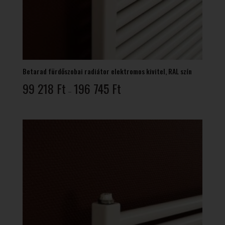
Betarad fürdőszobai radiátor elektromos kivitel, RAL szín
Ártartomány:
99 218
Ft
196 745
Ft
–
99
218 Ft
-
196
745 Ft