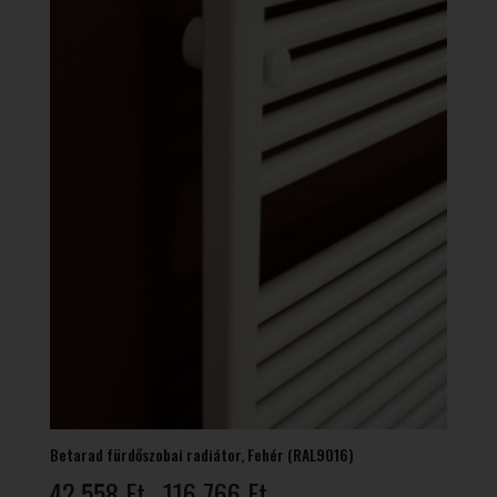
Betarad fürdőszobai radiátor, Fehér (RAL9016)
Ártartomány:
42 558
Ft
116 766
Ft