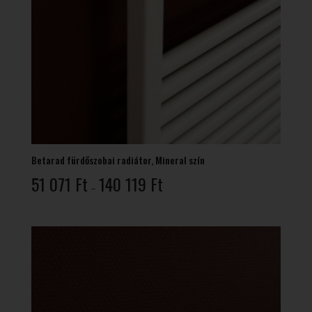
Betarad fürdőszobai radiátor, Mineral szín
Ártartomány:
51 071
Ft
140 119
Ft
–
51
071 Ft
-
140
119 Ft