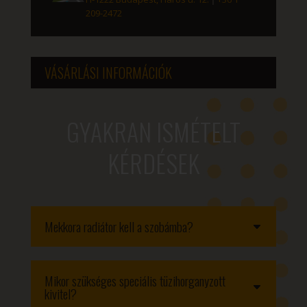
209-2472
VÁSÁRLÁSI INFORMÁCIÓK
GYAKRAN ISMÉTELT
KÉRDÉSEK
Mekkora radiátor kell a szobámba?
Mikor szükséges speciális tüzihorganyzott
kivitel?