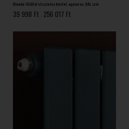
Blende fűtőfal vízszintes kivitel, egysoros, RAL szín
Ártartomány:
39 998
Ft
256 017
Ft
–
39
998 Ft
-
256
017 Ft