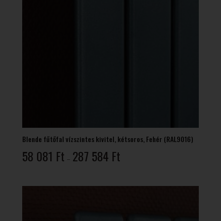
Blende fűtőfal vízszintes kivitel, kétsoros, Fehér (RAL9016)
Ártartomány:
58 081
Ft
287 584
Ft
–
58
081 Ft
-
287
584 Ft