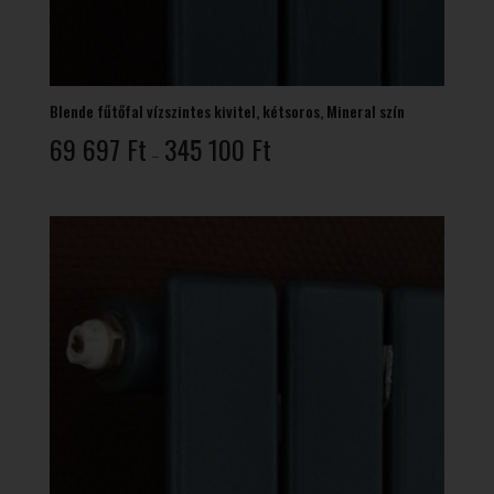
Blende fűtőfal vízszintes kivitel, kétsoros, Mineral szín
Ártartomány:
69 697
Ft
345 100
Ft
–
69
697 Ft
-
345
100 Ft