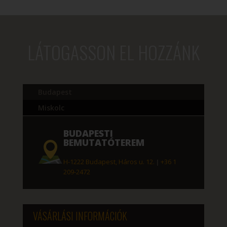
-
316
342 Ft
LÁTOGASSON EL HOZZÁNK
Budapest
Miskolc
BUDAPESTI
BEMUTATÓTEREM
H-1222 Budapest, Háros u. 12.
|
+36 1
209-2472
VÁSÁRLÁSI INFORMÁCIÓK