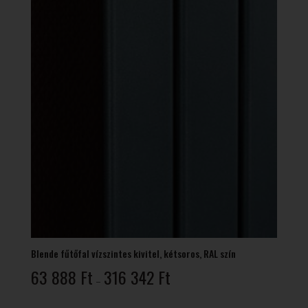
Blende fűtőfal vízszintes kivitel, kétsoros, RAL szín
Ártartomány:
63 888
Ft
316 342
Ft
–
63
888 Ft