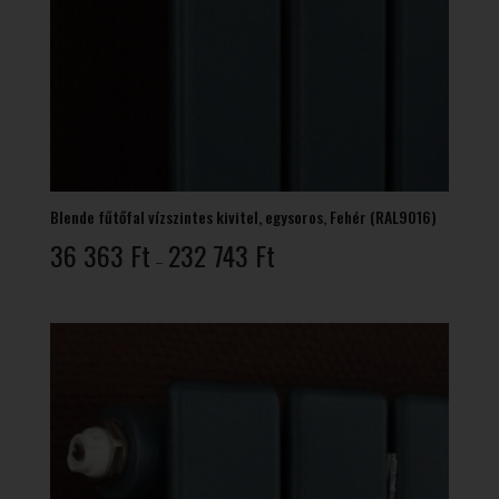
Blende fűtőfal vízszintes kivitel, egysoros, Fehér (RAL9016)
Ártartomány:
36 363
Ft
232 743
Ft
–
36
363 Ft
-
232
743 Ft