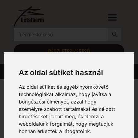
RÉSZLETES KERESŐ
Az oldal sütiket használ
Az oldal sütiket és egyéb nyomkövető
technológiákat alkalmaz, hogy javítsa a
Kezdőlap
/ Magasság (mm) termék / 1549
böngészési élményét, azzal hogy
1549
személyre szabott tartalmakat és célzott
hirdetéseket jelenít meg, és elemzi a
weboldalunk forgalmát, hogy megtudjuk
Mind a(z) 5 találat megjelenítve
honnan érkeztek a látogatóink.