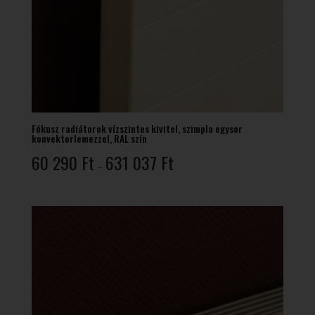
Fókusz radiátorok vízszintes kivitel, szimpla egysor
konvektorlemezzel, RAL szín
Ártartomány:
60 290
Ft
631 037
Ft
–
60
290 Ft
-
631
037 Ft