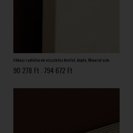
Fókusz radiátorok vízszintes kivitel, dupla, Mineral szín
Ártartomány:
90 278
Ft
794 672
Ft
–
90
278 Ft
-
794
672 Ft