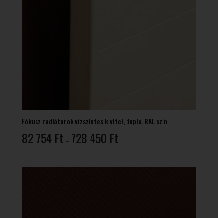
Fókusz radiátorok vízszintes kivitel, dupla, RAL szín
Ártartomány:
82 754
Ft
728 450
Ft
–
82
754 Ft
-
728
450 Ft