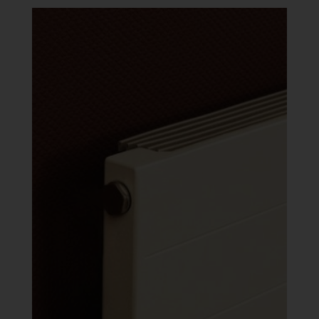
-
688
404 Ft