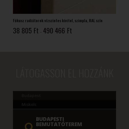
Fókusz radiátorok vízszintes kivitel, szimpla, RAL szín
Ártartomány:
38 805
Ft
490 466
Ft
–
38
805 Ft
-
490
466 Ft
LÁTOGASSON EL HOZZÁNK
Budapest
Miskolc
BUDAPESTI
BEMUTATÓTEREM