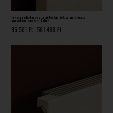
Fókusz radiátorok vízszintes kivitel, szimpla egysor
konvektorlemezzel, Fehér
Ártartomány:
86 561
Ft
561 488
Ft
–
86
561 Ft
-
561
488 Ft