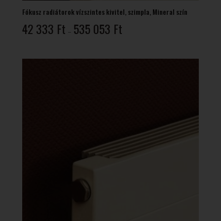
Fókusz radiátorok vízszintes kivitel, szimpla, Mineral szín
Ártartomány:
42 333
Ft
535 053
Ft
–
42
333 Ft
-
535
053 Ft