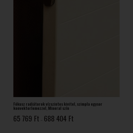
Fókusz radiátorok vízszintes kivitel, szimpla egysor
konvektorlemezzel, Mineral szín
Ártartomány:
65 769
Ft
688 404
Ft
–
65
769 Ft