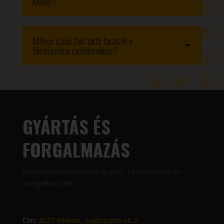
kivitel?
Milyen színű fali tartó tartozik a
fürdőszobai radiátorokhoz?
GYÁRTÁS ÉS
FORGALMAZÁS
Betatherm Hőtechnikai Gyártó, Kereskedelmi és
Szolgáltató Kft.
Cím:
3527 Miskolc, Sajószigeti út. 2.