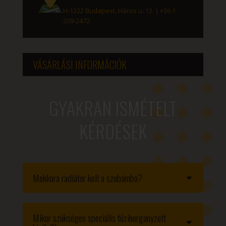
H-1222 Budapest, Háros u. 12.
|
+36 1
209-2472
VÁSÁRLÁSI INFORMÁCIÓK
GYAKRAN ISMÉTELT
KÉRDÉSEK
Mekkora radiátor kell a szobámba?
Mikor szükséges speciális tüzihorganyzott