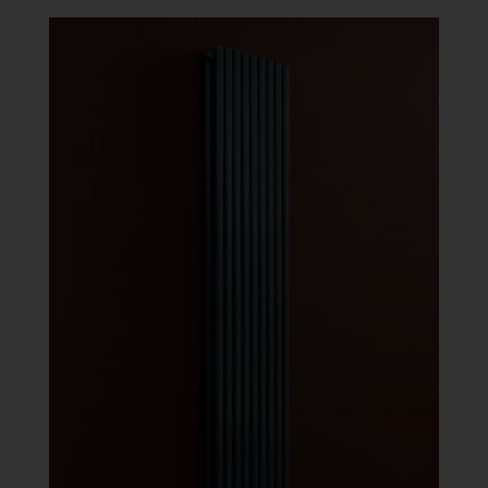
-
486
872 Ft