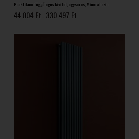
Praktikum függőleges kivitel, egysoros, Mineral szín
Ártartomány:
44 004
Ft
330 497
Ft
–
44
004 Ft
-
330
497 Ft