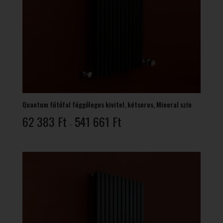
Quantum fűtőfal függőleges kivitel, kétsoros, Mineral szín
Ártartomány:
62 383
Ft
541 661
Ft
–
62
383 Ft
-
541
661 Ft