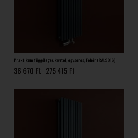
Praktikum függőleges kivitel, egysoros, Fehér (RAL9016)
Ártartomány:
36 670
Ft
275 415
Ft
–
36
670 Ft
-
275
415 Ft