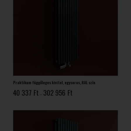
Praktikum függőleges kivitel, egysoros, RAL szín
Ártartomány:
40 337
Ft
302 956
Ft
–
40
337 Ft
-
302
956 Ft