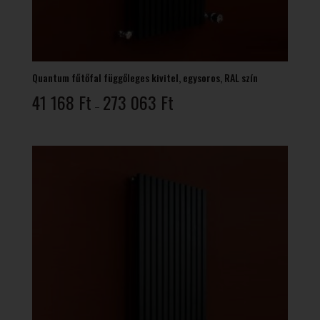
Quantum fűtőfal függőleges kivitel, egysoros, RAL szín
Ártartomány:
41 168
Ft
273 063
Ft
–
41
168 Ft
-
273
063 Ft