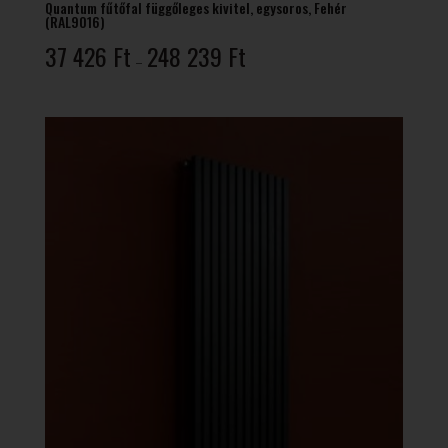
Quantum fűtőfal függőleges kivitel, egysoros, Fehér
(RAL9016)
Ártartomány:
37 426
Ft
248 239
Ft
–
37
426 Ft
-
248
239 Ft