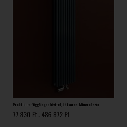
Praktikum függőleges kivitel, kétsoros, Mineral szín
Ártartomány:
77 830
Ft
486 872
Ft
–
77
830 Ft