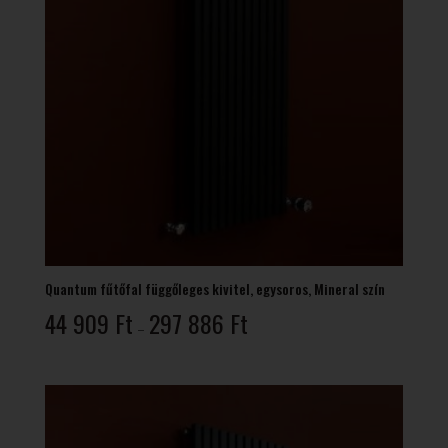
Quantum fűtőfal függőleges kivitel, egysoros, Mineral szín
Ártartomány:
44 909
Ft
297 886
Ft
–
44
909 Ft
-
297
886 Ft