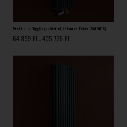
Praktikum függőleges kivitel, kétsoros, Fehér (RAL9016)
Ártartomány:
64 859
Ft
405 726
Ft
–
64
859 Ft
-
405
726 Ft