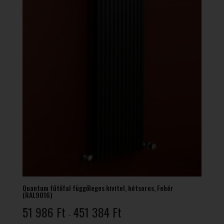
Quantum fűtőfal függőleges kivitel, kétsoros, Fehér
(RAL9016)
Ártartomány:
51 986
Ft
451 384
Ft
–
51