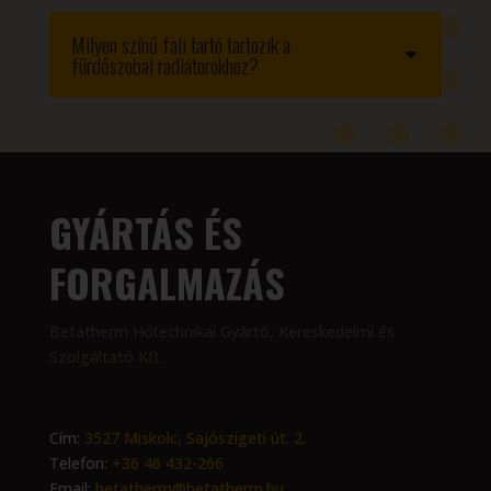
Milyen színű fali tartó tartozik a
fürdőszobai radiátorokhoz?
GYÁRTÁS ÉS
FORGALMAZÁS
Betatherm Hőtechnikai Gyártó, Kereskedelmi és
Szolgáltató Kft.
Cím:
3527 Miskolc, Sajószigeti út. 2.
Telefon:
+36 46 432-266
Email:
betatherm@betatherm.hu