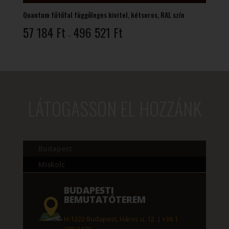
Quantum fűtőfal függőleges kivitel, kétsoros, RAL szín
Ártartomány:
57 184
Ft
496 521
Ft
–
57
184 Ft
-
496
521 Ft
LÁTOGASSON EL HOZZÁNK
Budapest
Miskolc
BUDAPESTI
BEMUTATÓTEREM
H-1222 Budapest, Háros u. 12.
|
+36 1
209-2472