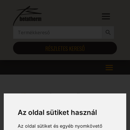
RÉSZLETES KERESŐ
Kezdőlap
/ Magasság (mm) termék / 1300
1300
Az oldal sütiket használ
Mind a(z) 12 találat megjelenítve
Az oldal sütiket és egyéb nyomkövető