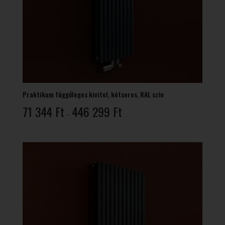
Praktikum függőleges kivitel, kétsoros, RAL szín
Ártartomány:
71 344
Ft
446 299
Ft
–
71
344 Ft
-
446
299 Ft