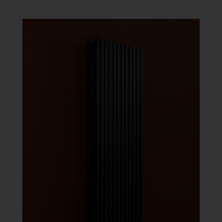
986 Ft
-
451
384 Ft