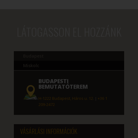
-
316
342 Ft
LÁTOGASSON EL HOZZÁNK
Budapest
Miskolc
BUDAPESTI
BEMUTATÓTEREM
H-1222 Budapest, Háros u. 12.
|
+36 1
209-2472
VÁSÁRLÁSI INFORMÁCIÓK