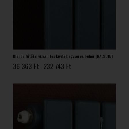
Blende fűtőfal vízszintes kivitel, egysoros, Fehér (RAL9016)
Ártartomány:
36 363
Ft
232 743
Ft
–
36
363 Ft
-
232
743 Ft