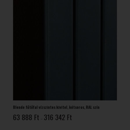
Blende fűtőfal vízszintes kivitel, kétsoros, RAL szín
Ártartomány:
63 888
Ft
316 342
Ft
–
63
888 Ft