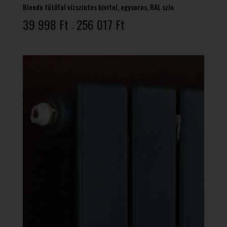
Blende fűtőfal vízszintes kivitel, egysoros, RAL szín
Ártartomány:
39 998
Ft
256 017
Ft
–
39
998 Ft
-
256
017 Ft