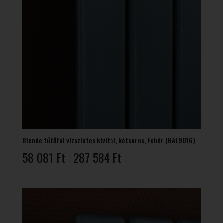
Blende fűtőfal vízszintes kivitel, kétsoros, Fehér (RAL9016)
Ártartomány:
58 081
Ft
287 584
Ft
–
58
081 Ft
-
287
584 Ft