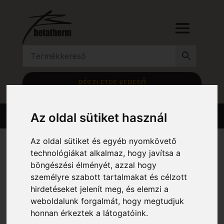
RÉSZLETES KERESŐ
Az oldal sütiket használ
Az oldal sütiket és egyéb nyomkövető
technológiákat alkalmaz, hogy javítsa a
Kezdőlap
/ Magasság (mm) termék / 1274
böngészési élményét, azzal hogy
1274
személyre szabott tartalmakat és célzott
hirdetéseket jelenít meg, és elemzi a
weboldalunk forgalmát, hogy megtudjuk
Mind a(z) 5 találat megjelenítve
honnan érkeztek a látogatóink.