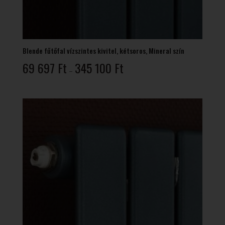
Blende fűtőfal vízszintes kivitel, kétsoros, Mineral szín
Ártartomány:
69 697
Ft
345 100
Ft
–
69
697 Ft
-
345
100 Ft