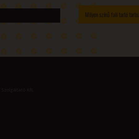
Milyen színű fali tartó tart
 Szolgáltató Kft.