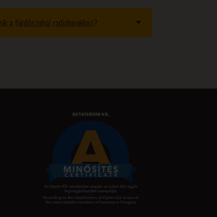
ozik a fürdőszobai radiátorokhoz?