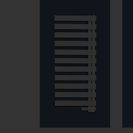
192
376 Ft