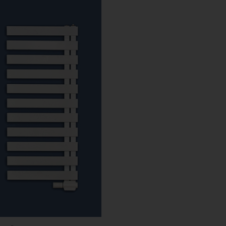
218
900 Ft