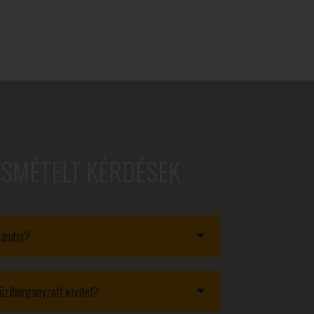
ISMÉTELT KÉRDÉSEK
obámba?
üzihorganyzott kivitel?