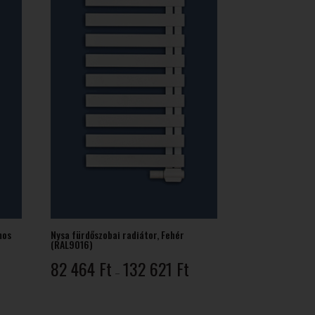
mos
Nysa fürdőszobai radiátor, Fehér
(RAL9016)
Ártartomány:
Ártartomány:
t
82 464
Ft
132 621
Ft
–
143
82
114 Ft
464 Ft
-
-