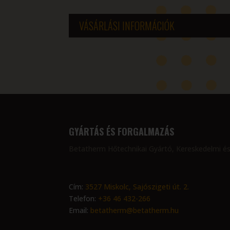
VÁSÁRLÁSI INFORMÁCIÓK
GYÁRTÁS ÉS FORGALMAZÁS
Betatherm Hőtechnikai Gyártó, Kereskedelmi és
Cím:
3527 Miskolc, Sajószigeti út. 2.
Telefon:
+36 46 432-266
Email:
betatherm@betatherm.hu