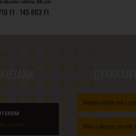
ürdőszobai radiátor, RAL szín
Ártartomány:
710
Ft
145 883
Ft
–
90
710 Ft
-
145
883 Ft
HOZZÁNK
GYAKRAN 
Mekkora radiátor kell a sz
ÓTEREM
Mikor szükséges speciális t
36 1 209-2472