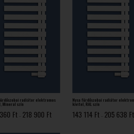
fürdőszobai radiátor elektromos
Nysa fürdőszobai radiátor elektro
l, Mineral szín
kivitel, RAL szín
Ártartomány:
 360
Ft
218 900
Ft
143 114
Ft
205 638
F
–
–
151
360 Ft
-