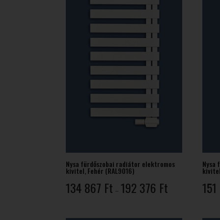
Nysa fürdőszobai radiátor elektromos
Nysa 
kivitel, Fehér (RAL9016)
kivite
Ártartomány:
134 867
Ft
192 376
Ft
151
–
134
867 Ft
-