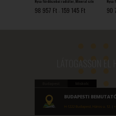
Nysa fürdőszobai radiátor, Mineral szín
Nysa f
Ártartomány:
98 957
Ft
159 145
Ft
90 
–
98
957 Ft
-
159
145 Ft
LÁTOGASSON EL 
Budapest
Miskolc
BUDAPESTI BEMUTAT
H-1222 Budapest, Háros u. 12.
|
+