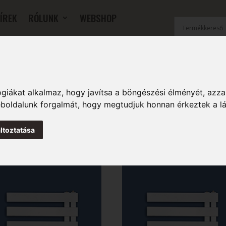
ÍREK
RÓLUNK
WEBSHOP
OK
SZOBAI RADIÁTOROK
FŰTŐFALAK
TARTOZÉKOK
giákat alkalmaz, hogy javítsa a böngészési élményét, azza
weboldalunk forgalmát, hogy megtudjuk honnan érkeztek a l
ltoztatása