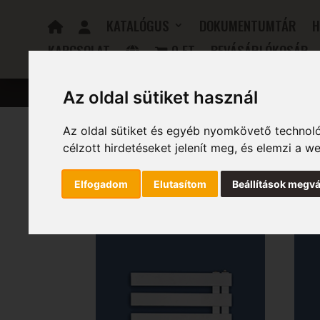
KATALÓGUS
DOKUMENTUMTÁR
H
KAPCSOLAT
0 FT
BEVÁSÁRLÓKOSÁR
FÜRDŐSZOBAI RADIÁTOROK
ELEKTROMOS RADIÁTOR
Az oldal sütiket használ
Az oldal sütiket és egyéb nyomkövető technoló
célzott hirdetéseket jelenít meg, és elemzi a 
Kezdőlap
/ Magasság (mm) termék / 1184
1184
Elfogadom
Elutasítom
Beállítások megvá
Mind a(z) 6 találat megjelenítve