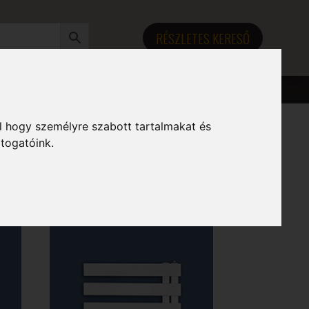
RÉSZLETES KERESŐ
l hogy személyre szabott tartalmakat és
átogatóink.