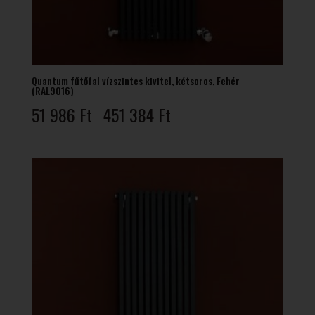
Quantum fűtőfal vízszintes kivitel, kétsoros, Fehér
(RAL9016)
Ártartomány:
51 986
Ft
451 384
Ft
–
51
986 Ft
-
451
384 Ft