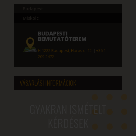
Budapest
Miskolc
BUDAPESTI
BEMUTATÓTEREM
H-1222 Budapest, Háros u. 12.
|
+36 1
209-2472
VÁSÁRLÁSI INFORMÁCIÓK
GYAKRAN ISMÉTELT
KÉRDÉSEK