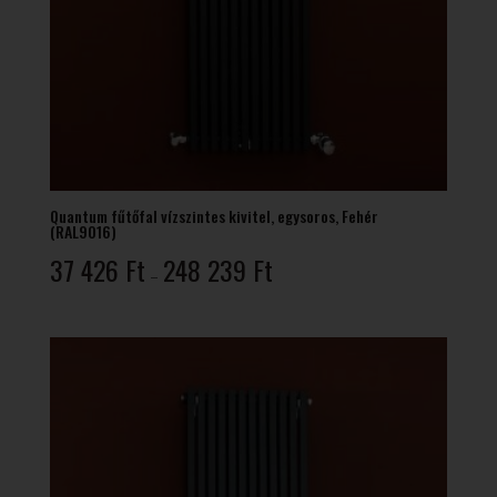
Quantum fűtőfal vízszintes kivitel, egysoros, Fehér
(RAL9016)
Ártartomány:
37 426
Ft
248 239
Ft
–
37
426 Ft
-
248
239 Ft