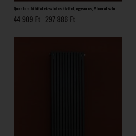
Quantum fűtőfal vízszintes kivitel, egysoros, Mineral szín
Ártartomány:
44 909
Ft
297 886
Ft
–
44
909 Ft
-
297
886 Ft