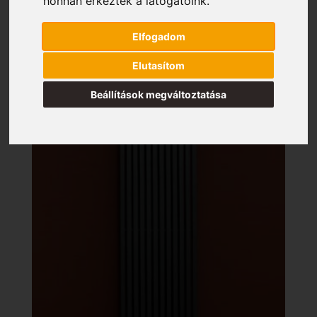
honnan érkeztek a látogatóink.
Elfogadom
Elutasítom
Beállítások megváltoztatása