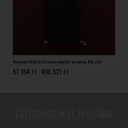
Quantum fűtőfal vízszintes kivitel, kétsoros, RAL szín
Ártartomány:
57 184
Ft
496 521
Ft
–
57
184 Ft
-
496
521 Ft
LÁTOGASSON EL HOZZÁNK