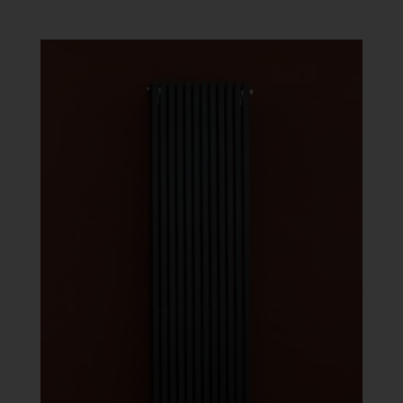
383 Ft
-
541
661 Ft