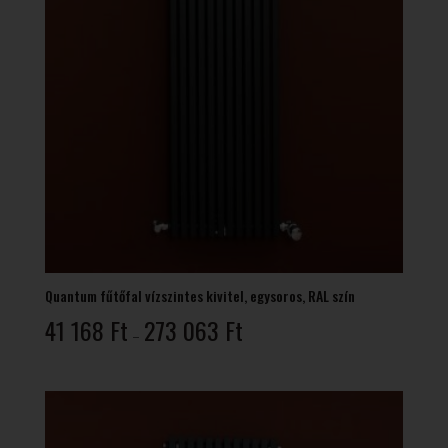
Quantum fűtőfal vízszintes kivitel, egysoros, RAL szín
Ártartomány:
41 168
Ft
273 063
Ft
–
41
168 Ft
-
273
063 Ft