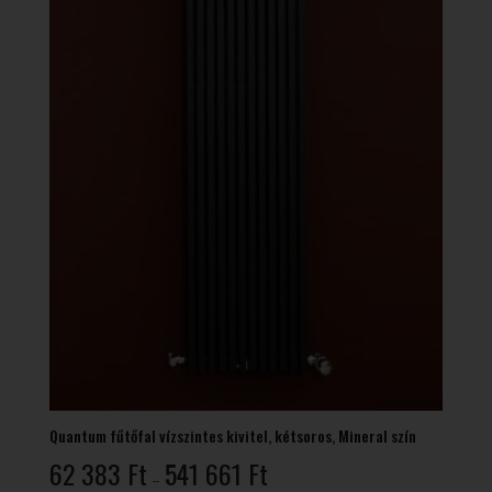
Quantum fűtőfal vízszintes kivitel, kétsoros, Mineral szín
Ártartomány:
62 383
Ft
541 661
Ft
–
62