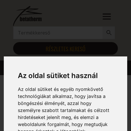
RÉSZLETES KERESŐ
Az oldal sütiket használ
Az oldal sütiket és egyéb nyomkövető
Kezdőlap
/ Magasság (mm) termék / 1165
technológiákat alkalmaz, hogy javítsa a
böngészési élményét, azzal hogy
1165
személyre szabott tartalmakat és célzott
hirdetéseket jelenít meg, és elemzi a
Mind a(z) 6 találat megjelenítve
weboldalunk forgalmát, hogy megtudjuk