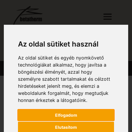
Az oldal sütiket használ
RÉSZLETES KERESŐ
Az oldal sütiket és egyéb nyomkövető
technológiákat alkalmaz, hogy javítsa a
böngészési élményét, azzal hogy
személyre szabott tartalmakat és célzott
hirdetéseket jelenít meg, és elemzi a
weboldalunk forgalmát, hogy megtudjuk
Kezdőlap
/ Magasság (mm) termék / 1 659
honnan érkeztek a látogatóink.
1 659
Elfogadom
Összesen 1 találat
Elutasítom