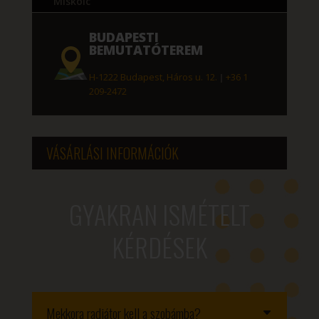
Miskolc
BUDAPESTI
BEMUTATÓTEREM
H-1222 Budapest, Háros u. 12.
|
+36 1
209-2472
VÁSÁRLÁSI INFORMÁCIÓK
GYAKRAN ISMÉTELT
KÉRDÉSEK
Mekkora radiátor kell a szobámba?