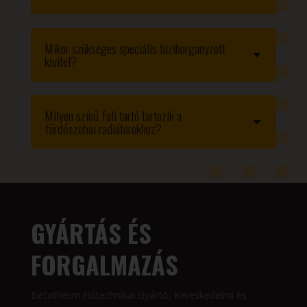
Mikor szükséges speciális tüzihorganyzott
kivitel?
Milyen színű fali tartó tartozik a
fürdőszobai radiátorokhoz?
GYÁRTÁS ÉS
FORGALMAZÁS
Betatherm Hőtechnikai Gyártó, Kereskedelmi és