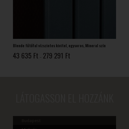
Blende fűtőfal vízszintes kivitel, egysoros, Mineral szín
Ártartomány:
43 635
Ft
279 291
Ft
–
43
635 Ft
-
279
291 Ft
LÁTOGASSON EL HOZZÁNK
Budapest