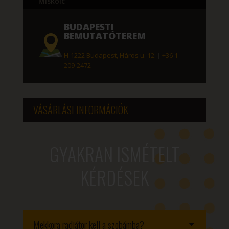
Miskolc
BUDAPESTI
BEMUTATÓTEREM
H-1222 Budapest, Háros u. 12.
|
+36 1
209-2472
VÁSÁRLÁSI INFORMÁCIÓK
GYAKRAN ISMÉTELT
KÉRDÉSEK
Mekkora radiátor kell a szobámba?