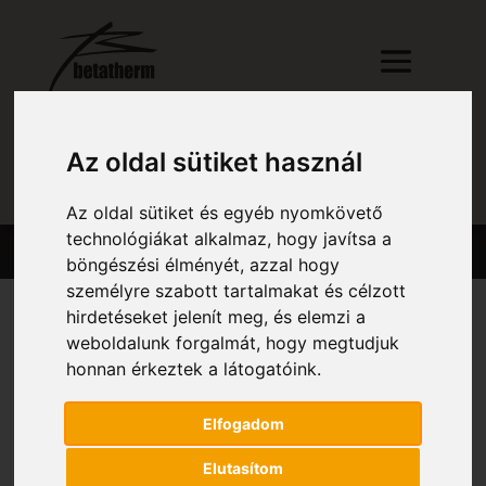
Az oldal sütiket használ
RÉSZLETES KERESŐ
Az oldal sütiket és egyéb nyomkövető
technológiákat alkalmaz, hogy javítsa a
böngészési élményét, azzal hogy
személyre szabott tartalmakat és célzott
hirdetéseket jelenít meg, és elemzi a
weboldalunk forgalmát, hogy megtudjuk
Kezdőlap
/ Magasság (mm) termék / 1 109
honnan érkeztek a látogatóink.
1 109
Elfogadom
Összesen 1 találat
Elutasítom