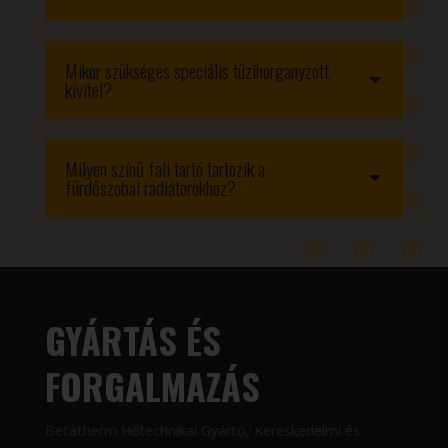
Mikor szükséges speciális tüzihorganyzott
kivitel?
Milyen színű fali tartó tartozik a
fürdőszobai radiátorokhoz?
GYÁRTÁS ÉS
FORGALMAZÁS
Betatherm Hőtechnikai Gyártó, Kereskedelmi és