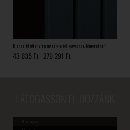
Blende fűtőfal vízszintes kivitel, egysoros, Mineral szín
Ártartomány:
43 635
Ft
279 291
Ft
–
43
635 Ft
-
279
291 Ft
LÁTOGASSON EL HOZZÁNK
Budapest